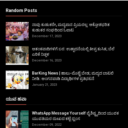
Random Posts
ನಾವು ಕುಡುಕರೇ, ಮದ್ಯಪಾನ ಪ್ರಿಯರಲ್ಲ: ಆಕ್ರೋಶಭರಿತ
ಕುಡುಕರ ಸಂಘದಿಂದ ಓಲಾಟ
December 17, 2023
ಆತಂಕವಾದಿಗಳಿಗೆ ಬರ: ಉತ್ಪಾದನೆಯಲ್ಲಿ ತೀವ್ರ ಕುಸಿತ; ಬೆಲೆ
ಏರಿಕೆ ನಿಚ್ಚಳ
December 16, 2023
BarKing News | ಹಾಲು-ಮೊಟ್ಟೆ ಬೇಡ; ಮದ್ಯದ ಬಾಟಲಿ
ನೀಡಿ: ಅಂಗನವಾಡಿ ವಿದ್ಯಾರ್ಥಿಗಳ ಪ್ರತಿಭಟನೆ
January 21, 2023
ಯುವ ಹವಾ
WhatsApp Message Yourself ವೈಶಿಷ್ಟ್ಯದಿಂದ ಯುವಕ
ಯುವತಿಯರ ದುಃಖದ ಕಟ್ಟೆ ಧ್ವಂಸ
December 09, 2022