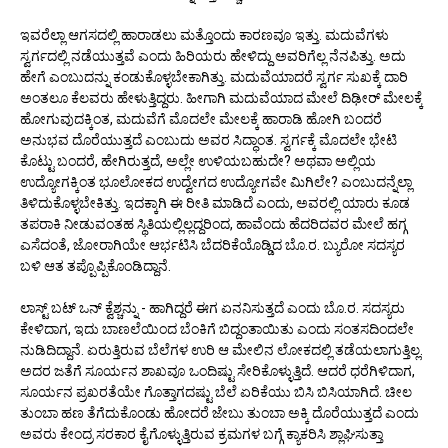
ಇವರೆಲ್ಲಾ ಆಗಸದಲ್ಲಿ ಹಾರಾಡಲು ಮತ್ತೊಂದು ಕಾರಣವೂ ಇತ್ತು. ಮದುವೆಗಳು
ಸ್ವರ್ಗದಲ್ಲಿ ನಡೆಯುತ್ತವೆ ಎಂದು ಹಿರಿಯರು ಹೇಳಿದ್ದು ಅವರಿಗೆಲ್ಲ ನೆನಪಿತ್ತು. ಅದು
ಹೇಗೆ ಎಂಬುದನ್ನು ಕಂಡುಕೊಳ್ಳಬೇಕಾಗಿತ್ತು. ಮದುವೆಯಾದರೆ ಸ್ವರ್ಗ ಸುಖಕ್ಕೆ ದಾರಿ
ಅಂತಲೂ ಕೆಲವರು ಹೇಳುತ್ತಿದ್ದರು. ಹೀಗಾಗಿ ಮದುವೆಯಾದ ಮೇಲೆ ದಿಢೀರ್ ಮೇಲಕ್ಕೆ
ಹೋಗುವುದಕ್ಕಿಂತ, ಮದುವೆಗೆ ಮೊದಲೇ ಮೇಲಕ್ಕೆ ಹಾರಾಡಿ ಹೋಗಿ ಬಂದರೆ
ಅನುಭವ ದೊರೆಯುತ್ತದೆ ಎಂಬುದು ಅವರ ಸಿದ್ಧಾಂತ. ಸ್ವರ್ಗಕ್ಕೆ ಮೊದಲೇ ಭೇಟಿ
ಕೊಟ್ಟು ಬಂದರೆ, ಹೇಗಿರುತ್ತದೆ, ಅಲ್ಲೇ ಉಳಿಯಬಹುದೇ? ಅಥವಾ ಅಲ್ಲಿಯ
ಉದ್ಯೋಗಕ್ಕಿಂತ ಭೂಲೋಕದ ಉದ್ವೇಗದ ಉದ್ಯೋಗವೇ ಮಿಗಿಲೇ? ಎಂಬುದನ್ನೆಲ್ಲಾ
ತಿಳಿದುಕೊಳ್ಳಬೇಕಿತ್ತು. ಇದಕ್ಕಾಗಿ ಈ ರೀತಿ ಮಾಡಿದೆ ಎಂದು, ಅವರಲ್ಲಿ ಯಾರು ಕೂಡ
ತಪರಾಕಿ ನೀಡುವಂತಹ ಸ್ಥಿತಿಯಲ್ಲಿಲ್ಲದ್ದರಿಂದ, ಹಾವೆಂದು ಹೆದರಿದವರ ಮೇಲೆ ಹಗ್ಗ
ಎಸೆದಂತೆ, ಜೋರಾಗಿಯೇ ಆರ್ಭಟಿಸಿ ಬೆದರಿಕೆಯೊಡ್ಡಿದ ಬೊ.ರ. ಬ್ಯುರೋ ಸದಸ್ಯರ
ಬಳಿ ಆತ ತಪ್ಪೊಪ್ಪಿಕೊಂಡಿದ್ದಾನೆ.
ಲಾಸ್ಟ್ ಬಟ್ ಒನ್ ಕ್ವೆಶ್ಚನ್ನು - ಹಾಗಿದ್ದರೆ ಈಗ ಏನನಿಸುತ್ತದೆ ಎಂದು ಬೊ.ರ. ಸದಸ್ಯರು
ಕೇಳಿದಾಗ, ಇದು ಬಾಣಲೆಯಿಂದ ಬೆಂಕಿಗೆ ಬಿದ್ದಂತಾಯಿತು ಎಂದು ಸಂತಸದಿಂದಲೇ
ನುಡಿದಿದ್ದಾನೆ. ಏರುತ್ತಿರುವ ಬೆಲೆಗಳ ಉರಿ ಆ ಮೇಲಿನ ಲೋಕದಲ್ಲಿ ತಡೆಯಲಾಗುತ್ತಿಲ್ಲ.
ಅದರ ಜತೆಗೆ ಸೂರ್ಯನ ಶಾಖವೂ ಒಂದಿಷ್ಟು ಸೇರಿಕೊಳ್ಳುತ್ತಿದೆ. ಆದರೆ ಧರೆಗಿಳಿದಾಗ,
ಸೂರ್ಯನ ಪ್ರಖರತೆಯೇ ಗೊತ್ತಾಗದಷ್ಟು ಬೆಲೆ ಏರಿಕೆಯು ಬಿಸಿ ಬಿಸಿಯಾಗಿದೆ. ಚೀಲ
ತುಂಬಾ ಹಣ ತೆಗೆದುಕೊಂಡು ಹೋದರೆ ಜೇಬು ತುಂಬಾ ಅಕ್ಕಿ ದೊರೆಯುತ್ತದೆ ಎಂದು
ಅವರು ಕೇಂದ್ರ ಸರಕಾರ ಕೈಗೊಳ್ಳುತ್ತಿರುವ ಕ್ರಮಗಳ ಬಗ್ಗೆ ಕ್ಯಾಕರಿಸಿ ಶ್ಲಾಘಿಸುತ್ತಾ