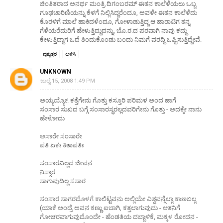
ಚಿಂತಿತರಾದ ಅನರ್ಥ ಮಂತ್ರಿ ದಿಗಂಬರಮ್ ಈತನ ಕಾಲೆಳೆಯಲು ಒಬ್ಬ
ಗೂಢಚಾರಿಣಿಯನ್ನು ಕೆಳಗೆ ನಿಲ್ಲಿಸಿದ್ದರೆಂದೂ, ಅವಳೇ ಈತನ ಕಾಲೆಳೆದು
ಕೊರಳಿಗೆ ಮಾಲೆ ಹಾಕಿದಳೆಂದೂ, ಗೋಳಾಡುತ್ತಿದ್ದ ಆ ಹಾರಾಟಿಗ ತನ್ನ
ಗೆಳೆಯರೆದುರಿಗೆ ಹೇಳುತ್ತಿದ್ದುದನ್ನು, ಬೊ.ರ.ದ ಪರವಾಗಿ ನಾವು ಕದ್ದು
ಕೇಳುತ್ತಿದ್ದಾಗ ಒದೆ ತಿಂದುಕೊಂಡು ಬಂದು ನಿಮಗೆ ವರದ್ದಿ ಒಪ್ಪಿಸುತ್ತಿದ್ದೇವೆ.
ಪ್ರತ್ಯುತ್ತರ
ಅಳಿಸಿ
UNKNOWN
ಜುಲೈ 15, 2008 1:49 PM
ಅಯ್ಯಯ್ಯೋ! ಕತ್ತೆಗೇನು ಗೊತ್ತು ಕಸ್ತೂರಿ ಪರಿಮಳ ಅಂದ ಹಾಗೆ
ಸಂಸಾರ ಸುಖದ ಬಗ್ಗೆ ಸಂಸಾರಸ್ಥರಲ್ಲದವರಿಗೇನು ಗೊತ್ತು - ಅದಕ್ಕೇ ನಾನು
ಹೇಳೋದು
ಅಸಾರೇ ಸಂಸಾರೇ
ಪತಿ ಏಕಃ ಕಿತಾಪತಿಃ
ಸಂಸಾರವಿಲ್ಲದ ಜೀವನ
ನಿಸ್ಸಾರ
ಸಾಗುವುದಿಲ್ಲ ಸಸಾರ
ಸಂಸಾರ ಸಾಗರದೊಳಗೆ ಕಾಲಿಟ್ಟವನು ಅಲ್ಲಿಯೇ ವಿಶ್ವವನ್ನೆಲ್ಲಾ ಕಾಣಬಲ್ಲ
(ಯಾಕೆ ಅಂದ್ರೆ ಅವನ ಕಣ್ಣು ಐಬಾಗಿ, ಕತ್ತಲಾಗುವುದು - ಆತನಿಗೆ
ಗೋಚರವಾಗುವುದೊಂದೇ - ಹೆಂಡತಿಯ ದಬ್ಬಾಳಿಕೆ, ಮಕ್ಕಳ ರೋದನ -