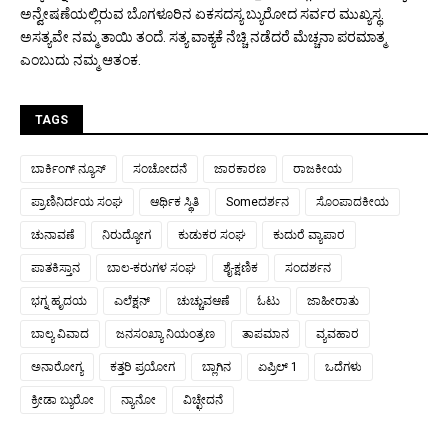
ಅನ್ವೇಷಣೆಯಲ್ಲಿರುವ ಬೊಗಳೂರಿನ ಏಕಸದಸ್ಯ ಬ್ಯುರೋದ ಸರ್ವರ ಮುಖ್ಯಸ್ಥ.
ಅಸತ್ಯವೇ ನಮ್ಮ ತಾಯಿ ತಂದೆ. ಸತ್ಯ ವಾಕ್ಯಕೆ ನೆಚ್ಚಿ ನಡೆದರೆ ಮೆಚ್ಚನಾ ಪರಮಾತ್ಮ
ಎಂಬುದು ನಮ್ಮ ಆತಂಕ.
TAGS
ಬಾರ್ಕಿಂಗ್ ನ್ಯೂಸ್
ಸಂಚೋದನೆ
ಜಾರಕಾರಣ
ರಾಜಕೀಯ
ಪ್ರಾಣಿನಿರ್ದಯ ಸಂಘ
ಆರ್ಥಿಕ ಸ್ಥಿತಿ
Someದರ್ಶನ
ಸೊಂಪಾದಕೀಯ
ಚುನಾವಣೆ
ನಿರುದ್ಯೋಗ
ಕುಡುಕರ ಸಂಘ
ಕುದುರೆ ವ್ಯಾಪಾರ
ಪಾತಕಿಸ್ತಾನ
ಬಾಲ-ಕರುಗಳ ಸಂಘ
ಶೈ-ಕ್ಷಣಿಕ
ಸಂದರ್ಶನ
ಭಗ್ನ ಹೃದಯ
ಎಲೆಕ್ಷನ್
ಚುಚ್ಚುವಆಣೆ
ಓಟು
ಜಾಹೀರಾತು
ಬಾಲ್ಯ ವಿವಾದ
ಜನಸಂಖ್ಯಾ ನಿಯಂತ್ರಣ
ತಾಪಮಾನ
ವ್ಯವಹಾರ
ಅನಾರೋಗ್ಯ
ಕತ್ತರಿ ಪ್ರಯೋಗ
ಬ್ಲಾಗಿನ
ಏಪ್ರಿಲ್ 1
ಒದೆಗಳು
ಕ್ರೀಡಾ ಬ್ಯುರೋ
ನ್ಯಾನೋ
ವಿಚ್ಛೇದನೆ