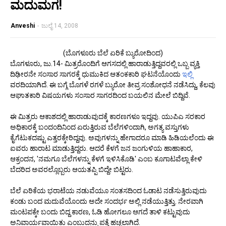
ಮದುಮಗ!
Anveshi
-
ಜುಲೈ 14, 2008
(ಬೊಗಳೂರು ಬೆಲೆ ಏರಿಕೆ ಬ್ಯುರೋದಿಂದ)
ಬೊಗಳೂರು, ಜು.14- ಮಿತ್ರರೊಂದಿಗೆ ಆಗಸದಲ್ಲಿ ಹಾರಾಡುತ್ತಿದ್ದವರಲ್ಲಿ ಒಬ್ಬ ವ್ಯಕ್ತಿ
ದಿಢೀರನೇ ಸಂಸಾರ ಸಾಗರಕ್ಕೆ ಧುಮುಕಿದ ಆತಂಕಕಾರಿ ಘಟನೆಯೊಂದು
ಇಲ್ಲಿ
ವರದಿಯಾಗಿದೆ. ಈ ಬಗ್ಗೆ ಬೊಗಳೆ ರಗಳೆ ಬ್ಯುರೋ ತೀವ್ರ ಸಂಶೋಧನೆ ನಡೆಸಿದ್ದು, ಕೆಲವು
ಆಘಾತಕಾರಿ ವಿಷಯಗಳು ಸಂಸಾರ ಸಾಗರದಿಂದ ಬಯಲಿನ ಮೇಲೆ ಬಿದ್ದಿವೆ.
ಈ ಮಿತ್ರರು ಆಕಾಶದಲ್ಲಿ ಹಾರಾಡುವುದಕ್ಕೆ ಕಾರಣಗಳೂ ಇದ್ದವು. ಯುಪಿಎ ಸರಕಾರ
ಅಧಿಕಾರಕ್ಕೆ ಬಂದಂದಿನಿಂದ ಏರುತ್ತಿರುವ ಬೆಲೆಗಳಿಂದಾಗಿ, ಅಗತ್ಯ ವಸ್ತುಗಳು
ಕೈಗೆಟುಕದಷ್ಟು ಎತ್ತರಕ್ಕೇರಿದ್ದವು. ಅವುಗಳನ್ನು ಹೇಗಾದರೂ ಮಾಡಿ ಹಿಡಿಯಲೆಂದು ಈ
ಐವರು ಹಾರಾಟ ಮಾಡುತ್ತಿದ್ದರು. ಆದರೆ ಕೆಳಗೆ ಜನ ಜಂಗುಳಿಯ ಹಾಹಾಕಾರ,
ಆಕ್ರಂದನ, 'ನಮಗೂ ಬೆಲೆಗಳನ್ನು ಕೆಳಗೆ ಇಳಿಸಿಕೊಡಿ' ಎಂಬ ಕೂಗಾಟವೆಲ್ಲಾ ಕೇಳಿ
ಬೆದರಿದ ಅವರಲ್ಲೊಬ್ಬರು ಆಯತಪ್ಪಿ ಬಿದ್ದೇ ಬಿಟ್ಟರು.
ಬೆಲೆ ಏರಿಕೆಯ ಭರಾಟೆಯ ನಡುವೆಯೂ ಸಂತಸದಿಂದ ಓಡಾಟ ನಡೆಸುತ್ತಿರುವುದು
ಕಂಡು ಬಂದ ಮದುವೆಯೊಂದು ಅದೇ ಸಂದರ್ಭ ಅಲ್ಲಿ ನಡೆಯುತ್ತಿತ್ತು. ನೇರವಾಗಿ
ಮಂಟಪಕ್ಕೇ ಬಂದು ಬಿದ್ದ ಕಾರಣ, ಓಡಿ ಹೋಗಲೂ ಆಗದೆ ತಾಳಿ ಕಟ್ಟುವುದು
ಅನಿವಾರ್ಯವಾಯಿತು ಎಂಬುದನ್ನು ಪತ್ತೆ ಹಚ್ಚಲಾಗಿದೆ.