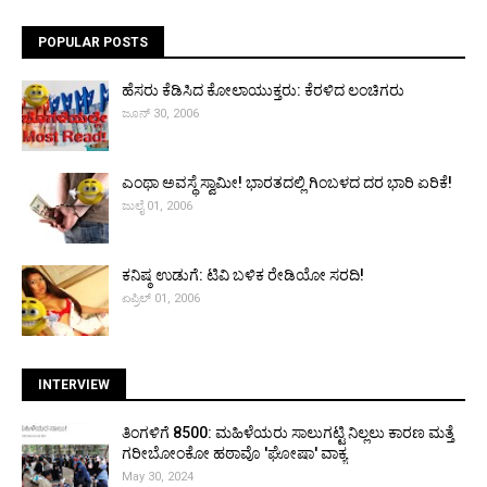
POPULAR POSTS
ಹೆಸರು ಕೆಡಿಸಿದ ಕೋಲಾಯುಕ್ತರು: ಕೆರಳಿದ ಲಂಚಿಗರು
ಜೂನ್ 30, 2006
ಎಂಥಾ ಅವಸ್ಥೆ ಸ್ವಾಮೀ! ಭಾರತದಲ್ಲಿ ಗಿಂಬಳದ ದರ ಭಾರಿ ಏರಿಕೆ!
ಜುಲೈ 01, 2006
ಕನಿಷ್ಠ ಉಡುಗೆ: ಟಿವಿ ಬಳಿಕ ರೇಡಿಯೋ ಸರದಿ!
ಏಪ್ರಿಲ್ 01, 2006
INTERVIEW
ತಿಂಗಳಿಗೆ ₹8500: ಮಹಿಳೆಯರು ಸಾಲುಗಟ್ಟಿ ನಿಲ್ಲಲು ಕಾರಣ ಮತ್ತೆ
ಗರೀಬೋಂಕೋ ಹಠಾವೊ 'ಘೋಷಾ' ವಾಕ್ಯ
May 30, 2024