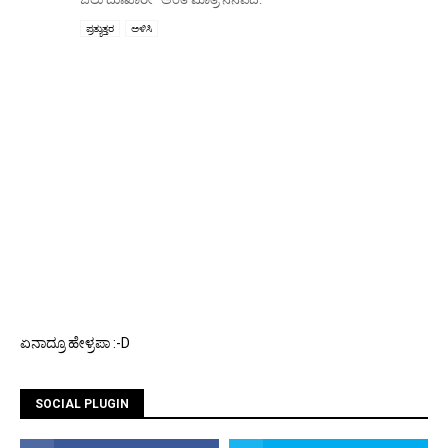
ಪ್ರತ್ಯುತ್ತರ
ಅಳಿಸಿ
ಏನಾದ್ರೂ ಹೇಳ್ರಪಾ :-D
SOCIAL PLUGIN