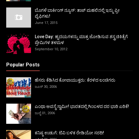
ಬೊಗಳೆ ಬಾರ್ಕಿಂಗ್ ನ್ಯೂಸ್: ತಾಜ್ ಮಹಲಿನಲ್ಲಿ ಇನ್ನು ಫ್ರೀ
ವೈಫಿಗಳು!
June 17, 2015
Love Day: ಹೃದಯಗಳನ್ನು ಮಾತ್ರ ಜೋಡಿಸುವ ಶಸ್ತ್ರಚಿಕಿತ್ಸೆಗೆ
ಪ್ರೇಮಿಗಳ ತಳಮಳ
September 10, 2012
Popular Posts
ಹೆಸರು ಕೆಡಿಸಿದ ಕೋಲಾಯುಕ್ತರು: ಕೆರಳಿದ ಲಂಚಿಗರು
ಜೂನ್ 30, 2006
ಎಂಥಾ ಅವಸ್ಥೆ ಸ್ವಾಮೀ! ಭಾರತದಲ್ಲಿ ಗಿಂಬಳದ ದರ ಭಾರಿ ಏರಿಕೆ!
ಜುಲೈ 01, 2006
ಕನಿಷ್ಠ ಉಡುಗೆ: ಟಿವಿ ಬಳಿಕ ರೇಡಿಯೋ ಸರದಿ!