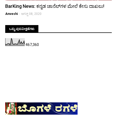
BarKing News: ಕನ್ನಡ ಚಾನೆಲ್‌ಗಳ ಮೇಲೆ ಕೇಸು ದಾಖಲು!
Anveshi
-
ಆಗಸ್ಟ್ 08, 2020
ಒಟ್ಟು ಪುಟವೀಕ್ಷಣೆಗಳು
467,360