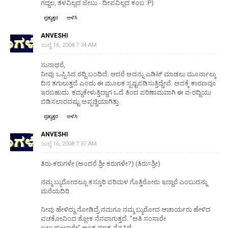
ಗದ್ದಲ, ತಳವಿಲ್ಲದ ಜೇಬು - ದೀಪವಿಲ್ಲದ ಕಂಬ :P)
ಪ್ರತ್ಯುತ್ತರ
ಅಳಿಸಿ
ANVESHI
ಜುಲೈ 16, 2008 7:34 AM
ಸುನಾಥರೆ,
ನೀವು ಒಪ್ಪಿಸಿದ ರದ್ದಿ ಬಂದಿದೆ. ಆದರೆ ಅದನ್ನು ಎಡಿಟ್ ಮಾಡಲು ಮೂರ್ನಾಲ್ಕು
ದಿನ ತಗುಲುತ್ತದೆ ಎಂದು ಈ ಮೂಲಕ ಸ್ಪಷ್ಟಪಡಿಸುತ್ತಿದ್ದೇವೆ. ಅದಕ್ಕೆ ಕಾರಣವೂ
ಇರಬಹುದು. ಕದ್ದುಕೇಳುತ್ತಿದ್ದಾಗ ಒದೆ ತಿಂದ ಪರಿಣಾಮವಾಗಿ ಈ ವ-ರದ್ದಿಯು
ಬಿಡಿಸಲಾರದಷ್ಟು ಅಪ್ಪಚ್ಚಿಯಾಗಿತ್ತು.
ಪ್ರತ್ಯುತ್ತರ
ಅಳಿಸಿ
ANVESHI
ಜುಲೈ 16, 2008 7:37 AM
ತಿರು-ಕರುಗಳೇ (ಅಂದರೆ ಶ್ರೀ ಕರುಗಳೇ?) (ತಿರು=ಶ್ರೀ)
ನಮ್ಮ ಬ್ಯುರೋದಲ್ಲೂ ಕಸ್ತೂರಿ ಪರಿಮಳ ಗೊತ್ತಿರೋರು ಇದ್ದಾರೆ ಎಂಬುದನ್ನು
ಮರೆಯದಿರಿ.
ನೀವು ಹೇಳಿದ್ದು ನೋಡಿದ್ರೆ ನಮಗೂ ನಮ್ಮ ಬ್ಯುರೋದ ಆಚಾರ್ಯರು ಹೇಳಿದ
ಪಚಕೋವಿಂದ ಶ್ಲೋಕ ನೆನಪಾಗುತ್ತದೆ. "ಅತಿ ಸಂಸಾರೇ
ಬಲು ದುಃಖಾರೇ" ಅಂತ ಮಾತ್ರ ನೆನಪಿದೆ.