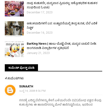
ನಾವು ಕುಡುಕರೇ, ಮದ್ಯಪಾನ ಪ್ರಿಯರಲ್ಲ: ಆಕ್ರೋಶಭರಿತ ಕುಡುಕರ
ಸಂಘದಿಂದ ಓಲಾಟ
December 17, 2023
ಆತಂಕವಾದಿಗಳಿಗೆ ಬರ: ಉತ್ಪಾದನೆಯಲ್ಲಿ ತೀವ್ರ ಕುಸಿತ; ಬೆಲೆ ಏರಿಕೆ
ನಿಚ್ಚಳ
December 16, 2023
BarKing News | ಹಾಲು-ಮೊಟ್ಟೆ ಬೇಡ; ಮದ್ಯದ ಬಾಟಲಿ ನೀಡಿ:
ಅಂಗನವಾಡಿ ವಿದ್ಯಾರ್ಥಿಗಳ ಪ್ರತಿಭಟನೆ
January 21, 2023
ಕಾಮೆಂಟ್‌‌ ಪೋಸ್ಟ್‌ ಮಾಡಿ
4 ಕಾಮೆಂಟ್‌ಗಳು
SUNAATH
ಜುಲೈ 14, 2008 8:56 PM
ಗಗನಕ್ಕೆ ಏರಿದ್ದ ಬೆಲೆಗಳನ್ನು ಕೆಳಗೆ ಎಳೆಯಲೆಂದೇ ವಿ(ನಿ)ರೋಧ ಪಕ್ಷದ ಕೆಲವು
ಕುತಂತ್ರಿಗಳು ಈ ಹಾರಾಟಿಗನನ್ನು ಮೇಲೆ ಹಾರಿಸಿದ್ದರೆಂದೂ, ಇದರಿಂದ