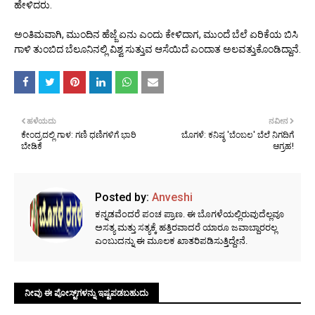
ಹೇಳಿದರು.
ಅಂತಿಮವಾಗಿ, ಮುಂದಿನ ಹೆಜ್ಜೆ ಏನು ಎಂದು ಕೇಳಿದಾಗ, ಮುಂದೆ ಬೆಲೆ ಏರಿಕೆಯ ಬಿಸಿ
ಗಾಳಿ ತುಂಬಿದ ಬೆಲೂನಿನಲ್ಲಿ ವಿಶ್ವ ಸುತ್ತುವ ಆಸೆಯಿದೆ ಎಂದಾತ ಅಲವತ್ತುಕೊಂಡಿದ್ದಾನೆ.
ಹಳೆಯದು
ನವೀನ
ಕೇಂದ್ರದಲ್ಲಿ ಗಾಳ: ಗಣಿ ಧಣಿಗಳಿಗೆ ಭಾರಿ
ಬೊಗಳೆ: ಕನಿಷ್ಠ 'ಬೆಂಬಲ' ಬೆಲೆ ನಿಗದಿಗೆ
ಬೇಡಿಕೆ
ಆಗ್ರಹ!
Posted by:
Anveshi
ಕನ್ನಡವೆಂದರೆ ಪಂಚ ಪ್ರಾಣ. ಈ ಬೊಗಳೆಯಲ್ಲಿರುವುದೆಲ್ಲವೂ
ಅಸತ್ಯ ಮತ್ತು ಸತ್ಯಕ್ಕೆ ಹತ್ತಿರವಾದರೆ ಯಾರೂ ಜವಾಬ್ದಾರರಲ್ಲ
ಎಂಬುದನ್ನು ಈ ಮೂಲಕ ಖಾತರಿಪಡಿಸುತ್ತಿದ್ದೇನೆ.
ನೀವು ಈ ಪೋಸ್ಟ್‌ಗಳನ್ನು ಇಷ್ಟಪಡಬಹುದು