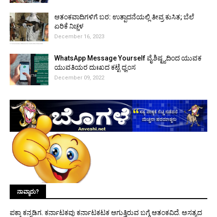
ಆತಂಕವಾದಿಗಳಿಗೆ ಬರ: ಉತ್ಪಾದನೆಯಲ್ಲಿ ತೀವ್ರ ಕುಸಿತ; ಬೆಲೆ
ಏರಿಕೆ ನಿಚ್ಚಳ
December 16, 2023
WhatsApp Message Yourself ವೈಶಿಷ್ಟ್ಯದಿಂದ ಯುವಕ
ಯುವತಿಯರ ದುಃಖದ ಕಟ್ಟೆ ಧ್ವಂಸ
December 09, 2022
ನಾವ್ಯಾರು?
ಪಕ್ಕಾ ಕನ್ನಡಿಗ. ಕರ್ನಾಟಕವು ಕರ್ನಾಟಕಟಕ ಆಗುತ್ತಿರುವ ಬಗ್ಗೆ ಆತಂಕವಿದೆ. ಅಸತ್ಯದ