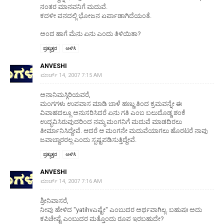
ನಂತರ ಮಾನವನಿಗೆ ಮದುವೆ.
ಕದಳೀ ವನದಲ್ಲಿ ಭೋಜನ ಏರ್ಪಾಡಾಗಿದೆಯಂತೆ.
ಅಂದ ಹಾಗೆ ಮೆನು ಏನು ಎಂದು ತಿಳಿಯಿತಾ?
ಪ್ರತ್ಯುತ್ತರ
ಅಳಿಸಿ
ANVESHI
ಮಾರ್ಚ್ 14, 2007 7:15 AM
ಅನಾನಿಮಸ್ಗಿರಿಯವರೆ,
ಮಂಗಗಳು ಉಪವಾಸ ಮಾಡಿ ಬಾಳೆ ಹಣ್ಣು ತಿಂದ ಕ್ರಮವನ್ನೇ ಈ
ವಿವಾಹದಲ್ಲೂ ಅನುಸರಿಸಿದರೆ ಏನು ಗತಿ ಎಂಬ ಬಲುದೊಡ್ಡ ಶಂಕೆ
ಉದ್ಭವಿಸಿರುವುದರಿಂದ ನಮ್ಮ ಮಂಗನಿಗೆ ಮದುವೆ ಮಾಡದಿರಲು
ತೀರ್ಮಾನಿಸಿದ್ದೇವೆ. ಆದರೆ ಆ ಮಂಗನೇ ಮದುವೆಯಾಗಲು ಹೊರಟರೆ ನಾವು
ಜವಾಬ್ದಾರರಲ್ಲ ಎಂದು ಸ್ಪಷ್ಟಪಡಿಸುತ್ತಿದ್ದೇವೆ.
ಪ್ರತ್ಯುತ್ತರ
ಅಳಿಸಿ
ANVESHI
ಮಾರ್ಚ್ 14, 2007 7:16 AM
ಶ್ರೀನಿವಾಸರೆ,
ನೀವು ಹೇಳಿದ "yatihvಎಷ್ಟೇ" ಎಂಬುದರ ಅರ್ಥವಾಗಿಲ್ಲ. ಬಹುಷಃ ಅದು
ಕಪಿಚೇಷ್ಟೆ ಎಂಬುದರ ಮತ್ತೊಂದು ರೂಪ ಇರಬಹುದೇ?