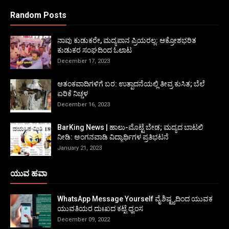
Random Posts
ನಾವು ಕುಡುಕರೇ, ಮದ್ಯಪಾನ ಪ್ರಿಯರಲ್ಲ: ಆಕ್ರೋಶಭರಿತ
ಕುಡುಕರ ಸಂಘದಿಂದ ಓಲಾಟ
December 17, 2023
ಆತಂಕವಾದಿಗಳಿಗೆ ಬರ: ಉತ್ಪಾದನೆಯಲ್ಲಿ ತೀವ್ರ ಕುಸಿತ; ಬೆಲೆ
ಏರಿಕೆ ನಿಚ್ಚಳ
December 16, 2023
BarKing News | ಹಾಲು-ಮೊಟ್ಟೆ ಬೇಡ; ಮದ್ಯದ ಬಾಟಲಿ
ನೀಡಿ: ಅಂಗನವಾಡಿ ವಿದ್ಯಾರ್ಥಿಗಳ ಪ್ರತಿಭಟನೆ
January 21, 2023
ಯುವ ಹವಾ
WhatsApp Message Yourself ವೈಶಿಷ್ಟ್ಯದಿಂದ ಯುವಕ
ಯುವತಿಯರ ದುಃಖದ ಕಟ್ಟೆ ಧ್ವಂಸ
December 09, 2022