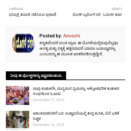
ಹಳೆಯದು
ನವೀನ
ಭವಿಷ್ಯಕ್ಕೆ ತಯಾರಿ ನಡೆಸಿರುವ ಪುಟಾಣಿ
ಬೊಗಳೆ ಬ್ಯುರೋಗೆ ರಜೆ : ಓದುಗರ ಹರ್ಷ
Posted by:
Anveshi
ಕನ್ನಡವೆಂದರೆ ಪಂಚ ಪ್ರಾಣ. ಈ ಬೊಗಳೆಯಲ್ಲಿರುವುದೆಲ್ಲವೂ
ಅಸತ್ಯ ಮತ್ತು ಸತ್ಯಕ್ಕೆ ಹತ್ತಿರವಾದರೆ ಯಾರೂ ಜವಾಬ್ದಾರರಲ್ಲ
ಎಂಬುದನ್ನು ಈ ಮೂಲಕ ಖಾತರಿಪಡಿಸುತ್ತಿದ್ದೇನೆ.
ನೀವು ಈ ಪೋಸ್ಟ್‌ಗಳನ್ನು ಇಷ್ಟಪಡಬಹುದು
ನಾವು ಕುಡುಕರೇ, ಮದ್ಯಪಾನ ಪ್ರಿಯರಲ್ಲ: ಆಕ್ರೋಶಭರಿತ ಕುಡುಕರ
ಸಂಘದಿಂದ ಓಲಾಟ
December 17, 2023
ಆತಂಕವಾದಿಗಳಿಗೆ ಬರ: ಉತ್ಪಾದನೆಯಲ್ಲಿ ತೀವ್ರ ಕುಸಿತ; ಬೆಲೆ ಏರಿಕೆ
ನಿಚ್ಚಳ
December 16, 2023