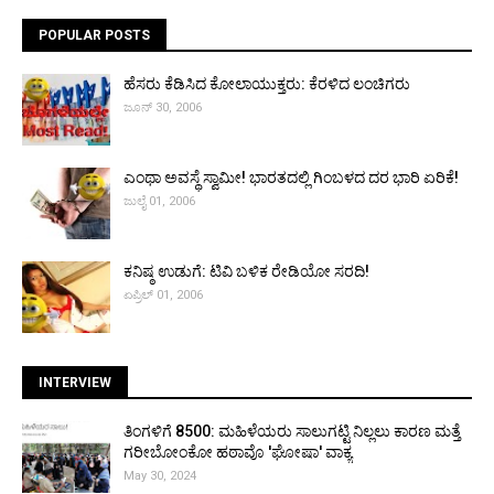
POPULAR POSTS
ಹೆಸರು ಕೆಡಿಸಿದ ಕೋಲಾಯುಕ್ತರು: ಕೆರಳಿದ ಲಂಚಿಗರು
ಜೂನ್ 30, 2006
ಎಂಥಾ ಅವಸ್ಥೆ ಸ್ವಾಮೀ! ಭಾರತದಲ್ಲಿ ಗಿಂಬಳದ ದರ ಭಾರಿ ಏರಿಕೆ!
ಜುಲೈ 01, 2006
ಕನಿಷ್ಠ ಉಡುಗೆ: ಟಿವಿ ಬಳಿಕ ರೇಡಿಯೋ ಸರದಿ!
ಏಪ್ರಿಲ್ 01, 2006
INTERVIEW
ತಿಂಗಳಿಗೆ ₹8500: ಮಹಿಳೆಯರು ಸಾಲುಗಟ್ಟಿ ನಿಲ್ಲಲು ಕಾರಣ ಮತ್ತೆ
ಗರೀಬೋಂಕೋ ಹಠಾವೊ 'ಘೋಷಾ' ವಾಕ್ಯ
May 30, 2024