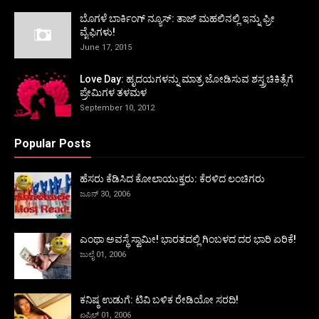
ಬೊಗಳೆ ಬಾರ್ಕಿಂಗ್ ನ್ಯೂಸ್: ತಾಜ್ ಮಹಲಿನಲ್ಲಿ ಇನ್ನು ಫ್ರೀ
ವೈಫಿಗಳು!
June 17, 2015
Love Day: ಹೃದಯಗಳನ್ನು ಮಾತ್ರ ಜೋಡಿಸುವ ಶಸ್ತ್ರಚಿಕಿತ್ಸೆಗೆ
ಪ್ರೇಮಿಗಳ ತಳಮಳ
September 10, 2012
Popular Posts
ಹೆಸರು ಕೆಡಿಸಿದ ಕೋಲಾಯುಕ್ತರು: ಕೆರಳಿದ ಲಂಚಿಗರು
ಜೂನ್ 30, 2006
ಎಂಥಾ ಅವಸ್ಥೆ ಸ್ವಾಮೀ! ಭಾರತದಲ್ಲಿ ಗಿಂಬಳದ ದರ ಭಾರಿ ಏರಿಕೆ!
ಜುಲೈ 01, 2006
ಕನಿಷ್ಠ ಉಡುಗೆ: ಟಿವಿ ಬಳಿಕ ರೇಡಿಯೋ ಸರದಿ!
ಏಪ್ರಿಲ್ 01, 2006