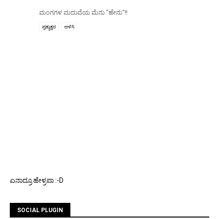
ಮಂಗಗಳ ಮದುವೆಯ ಮೆನು "ಹೇನು"!!
ಪ್ರತ್ಯುತ್ತರ
ಅಳಿಸಿ
ಏನಾದ್ರೂ ಹೇಳ್ರಪಾ :-D
SOCIAL PLUGIN