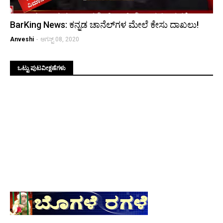
BarKing News: ಕನ್ನಡ ಚಾನೆಲ್‌ಗಳ ಮೇಲೆ ಕೇಸು ದಾಖಲು!
Anveshi
-
ಆಗಸ್ಟ್ 08, 2020
ಒಟ್ಟು ಪುಟವೀಕ್ಷಣೆಗಳು