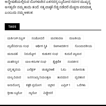
ಅನ್ವೇಷಣೆಯಲ್ಲಿರುವ ಬೊಗಳೂರಿನ ಏಕಸದಸ್ಯ ಬ್ಯುರೋದ ಸರ್ವರ ಮುಖ್ಯಸ್ಥ.
ಅಸತ್ಯವೇ ನಮ್ಮ ತಾಯಿ ತಂದೆ. ಸತ್ಯ ವಾಕ್ಯಕೆ ನೆಚ್ಚಿ ನಡೆದರೆ ಮೆಚ್ಚನಾ ಪರಮಾತ್ಮ
ಎಂಬುದು ನಮ್ಮ ಆತಂಕ.
TAGS
ಬಾರ್ಕಿಂಗ್ ನ್ಯೂಸ್
ಸಂಚೋದನೆ
ಜಾರಕಾರಣ
ರಾಜಕೀಯ
ಪ್ರಾಣಿನಿರ್ದಯ ಸಂಘ
ಆರ್ಥಿಕ ಸ್ಥಿತಿ
Someದರ್ಶನ
ಸೊಂಪಾದಕೀಯ
ಚುನಾವಣೆ
ನಿರುದ್ಯೋಗ
ಕುಡುಕರ ಸಂಘ
ಕುದುರೆ ವ್ಯಾಪಾರ
ಪಾತಕಿಸ್ತಾನ
ಬಾಲ-ಕರುಗಳ ಸಂಘ
ಶೈ-ಕ್ಷಣಿಕ
ಸಂದರ್ಶನ
ಭಗ್ನ ಹೃದಯ
ಎಲೆಕ್ಷನ್
ಚುಚ್ಚುವಆಣೆ
ಓಟು
ಜಾಹೀರಾತು
ಬಾಲ್ಯ ವಿವಾದ
ಜನಸಂಖ್ಯಾ ನಿಯಂತ್ರಣ
ತಾಪಮಾನ
ವ್ಯವಹಾರ
ಅನಾರೋಗ್ಯ
ಕತ್ತರಿ ಪ್ರಯೋಗ
ಬ್ಲಾಗಿನ
ಏಪ್ರಿಲ್ 1
ಒದೆಗಳು
ಕ್ರೀಡಾ ಬ್ಯುರೋ
ನ್ಯಾನೋ
ವಿಚ್ಛೇದನೆ