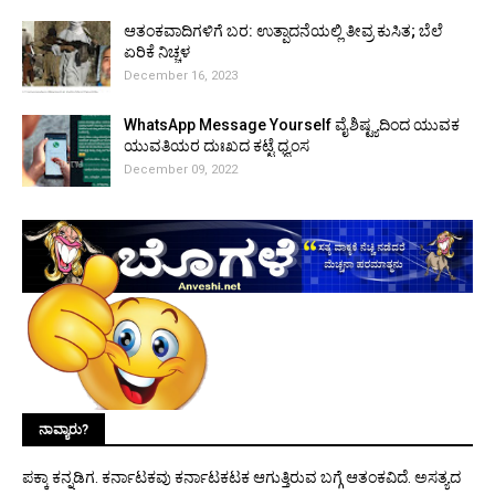
ಆತಂಕವಾದಿಗಳಿಗೆ ಬರ: ಉತ್ಪಾದನೆಯಲ್ಲಿ ತೀವ್ರ ಕುಸಿತ; ಬೆಲೆ
ಏರಿಕೆ ನಿಚ್ಚಳ
December 16, 2023
WhatsApp Message Yourself ವೈಶಿಷ್ಟ್ಯದಿಂದ ಯುವಕ
ಯುವತಿಯರ ದುಃಖದ ಕಟ್ಟೆ ಧ್ವಂಸ
December 09, 2022
ನಾವ್ಯಾರು?
ಪಕ್ಕಾ ಕನ್ನಡಿಗ. ಕರ್ನಾಟಕವು ಕರ್ನಾಟಕಟಕ ಆಗುತ್ತಿರುವ ಬಗ್ಗೆ ಆತಂಕವಿದೆ. ಅಸತ್ಯದ