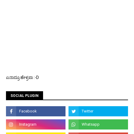
ಏನಾದ್ರೂ ಹೇಳ್ರಪಾ :-D
SOCIAL PLUGIN