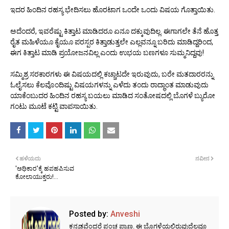
ಇದರ ಹಿಂದಿನ ರಹಸ್ಯ ಭೇದಿಸಲು ಹೊರಟಾಗ ಒಂದೇ ಒಂದು ವಿಷಯ ಗೊತ್ತಾಯಿತು.
ಅದೆಂದರೆ, ಇವರೆಷ್ಟು ಕಿತ್ತಾಟ ಮಾಡಿದರೂ ಏನೂ ದಕ್ಕುವುದಿಲ್ಲ. ಈಗಾಗಲೇ ತೆನೆ ಹೊತ್ತ
ರೈತ ಮಹಿಳೆಯೂ ಕೈಯೂ ಪರಸ್ಪರ ಕಿತ್ತಾಡುತ್ತಲೇ ಎಲ್ಲವನ್ನೂ ಬರಿದು ಮಾಡಿದ್ದರಿಂದ,
ಈಗ ಕಿತ್ತಾಟ ಮಾಡಿ ಪ್ರಯೋಜನವಿಲ್ಲ ಎಂದು ಉಭಯ ಬಣಗಳೂ ಸುಮ್ಮನಿದ್ದವು!
ಸಮ್ಮಿಶ್ರ ಸರಕಾರಗಳು ಈ ವಿಷಯದಲ್ಲಿ ಕಚ್ಚಾಟದೇ ಇರುವುದು, ಬರೇ ಮತದಾರರನ್ನು
ಓಲೈಸಲು ಕೆಲವೊಂದಿಷ್ಟು ವಿಷಯಗಳನ್ನು ಎಳೆದು ತಂದು ರಾದ್ಧಾಂತ ಮಾಡುವುದು
ಯಾಕೆಂಬುದರ ಹಿಂದಿನ ರಹಸ್ಯ ಬಯಲು ಮಾಡಿದ ಸಂತೋಷದಲ್ಲಿ ಬೊಗಳೆ ಬ್ಯುರೋ
ಗಂಟು ಮೂಟೆ ಕಟ್ಟಿ ವಾಪಸಾಯಿತು.
ಹಳೆಯದು
ನವೀನ
'ಅಧಿಕಾರ'ಕ್ಕೆ ಹಪಹಪಿಸುವ
ಕೋಲಾಯುಕ್ತರು!...
Posted by:
Anveshi
ಕನ್ನಡವೆಂದರೆ ಪಂಚ ಪ್ರಾಣ. ಈ ಬೊಗಳೆಯಲ್ಲಿರುವುದೆಲ್ಲವೂ