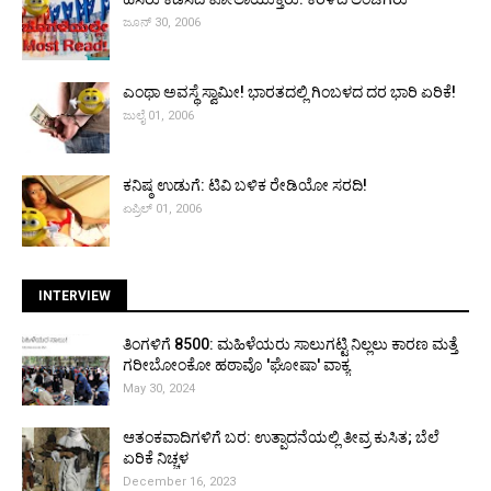
ಜೂನ್ 30, 2006
ಎಂಥಾ ಅವಸ್ಥೆ ಸ್ವಾಮೀ! ಭಾರತದಲ್ಲಿ ಗಿಂಬಳದ ದರ ಭಾರಿ ಏರಿಕೆ!
ಜುಲೈ 01, 2006
ಕನಿಷ್ಠ ಉಡುಗೆ: ಟಿವಿ ಬಳಿಕ ರೇಡಿಯೋ ಸರದಿ!
ಏಪ್ರಿಲ್ 01, 2006
INTERVIEW
ತಿಂಗಳಿಗೆ ₹8500: ಮಹಿಳೆಯರು ಸಾಲುಗಟ್ಟಿ ನಿಲ್ಲಲು ಕಾರಣ ಮತ್ತೆ
ಗರೀಬೋಂಕೋ ಹಠಾವೊ 'ಘೋಷಾ' ವಾಕ್ಯ
May 30, 2024
ಆತಂಕವಾದಿಗಳಿಗೆ ಬರ: ಉತ್ಪಾದನೆಯಲ್ಲಿ ತೀವ್ರ ಕುಸಿತ; ಬೆಲೆ
ಏರಿಕೆ ನಿಚ್ಚಳ
December 16, 2023