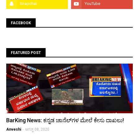
FACEBOOK
FEATURED POST
BarKing News: ಕನ್ನಡ ಚಾನೆಲ್‌ಗಳ ಮೇಲೆ ಕೇಸು ದಾಖಲು!
Anveshi
-
ಆಗಸ್ಟ್ 08, 2020