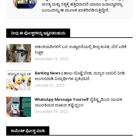
ಅಸತ್ಯ ಮತ್ತು ಸತ್ಯಕ್ಕೆ ಹತ್ತಿರವಾದರೆ ಯಾರೂ ಜವಾಬ್ದಾರರಲ್ಲ
ಎಂಬುದನ್ನು ಈ ಮೂಲಕ ಖಾತರಿಪಡಿಸುತ್ತಿದ್ದೇನೆ.
ನೀವು ಈ ಪೋಸ್ಟ್‌ಗಳನ್ನು ಇಷ್ಟಪಡಬಹುದು
ಆತಂಕವಾದಿಗಳಿಗೆ ಬರ: ಉತ್ಪಾದನೆಯಲ್ಲಿ ತೀವ್ರ ಕುಸಿತ; ಬೆಲೆ ಏರಿಕೆ
ನಿಚ್ಚಳ
December 16, 2023
BarKing News | ಹಾಲು-ಮೊಟ್ಟೆ ಬೇಡ; ಮದ್ಯದ ಬಾಟಲಿ ನೀಡಿ:
ಅಂಗನವಾಡಿ ವಿದ್ಯಾರ್ಥಿಗಳ ಪ್ರತಿಭಟನೆ
January 21, 2023
WhatsApp Message Yourself ವೈಶಿಷ್ಟ್ಯದಿಂದ ಯುವಕ
ಯುವತಿಯರ ದುಃಖದ ಕಟ್ಟೆ ಧ್ವಂಸ
December 09, 2022
ಕಾಮೆಂಟ್‌‌ ಪೋಸ್ಟ್‌ ಮಾಡಿ