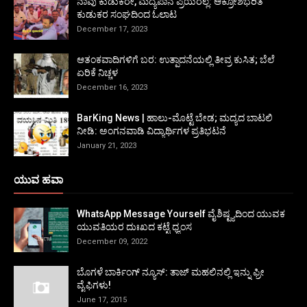
ನಾವು ಕುಡುಕರೇ, ಮದ್ಯಪಾನ ಪ್ರಿಯರಲ್ಲ: ಆಕ್ರೋಶಭರಿತ
ಕುಡುಕರ ಸಂಘದಿಂದ ಓಲಾಟ
December 17, 2023
ಆತಂಕವಾದಿಗಳಿಗೆ ಬರ: ಉತ್ಪಾದನೆಯಲ್ಲಿ ತೀವ್ರ ಕುಸಿತ; ಬೆಲೆ
ಏರಿಕೆ ನಿಚ್ಚಳ
December 16, 2023
BarKing News | ಹಾಲು-ಮೊಟ್ಟೆ ಬೇಡ; ಮದ್ಯದ ಬಾಟಲಿ
ನೀಡಿ: ಅಂಗನವಾಡಿ ವಿದ್ಯಾರ್ಥಿಗಳ ಪ್ರತಿಭಟನೆ
January 21, 2023
ಯುವ ಹವಾ
WhatsApp Message Yourself ವೈಶಿಷ್ಟ್ಯದಿಂದ ಯುವಕ
ಯುವತಿಯರ ದುಃಖದ ಕಟ್ಟೆ ಧ್ವಂಸ
December 09, 2022
ಬೊಗಳೆ ಬಾರ್ಕಿಂಗ್ ನ್ಯೂಸ್: ತಾಜ್ ಮಹಲಿನಲ್ಲಿ ಇನ್ನು ಫ್ರೀ
ವೈಫಿಗಳು!
June 17, 2015