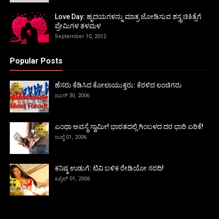
Love Day: ಹೃದಯಗಳನ್ನು ಮಾತ್ರ ಜೋಡಿಸುವ ಶಸ್ತ್ರಚಿಕಿತ್ಸೆಗೆ
ಪ್ರೇಮಿಗಳ ತಳಮಳ
September 10, 2012
Popular Posts
ಹೆಸರು ಕೆಡಿಸಿದ ಕೋಲಾಯುಕ್ತರು: ಕೆರಳಿದ ಲಂಚಿಗರು
ಜೂನ್ 30, 2006
ಎಂಥಾ ಅವಸ್ಥೆ ಸ್ವಾಮೀ! ಭಾರತದಲ್ಲಿ ಗಿಂಬಳದ ದರ ಭಾರಿ ಏರಿಕೆ!
ಜುಲೈ 01, 2006
ಕನಿಷ್ಠ ಉಡುಗೆ: ಟಿವಿ ಬಳಿಕ ರೇಡಿಯೋ ಸರದಿ!
ಏಪ್ರಿಲ್ 01, 2006