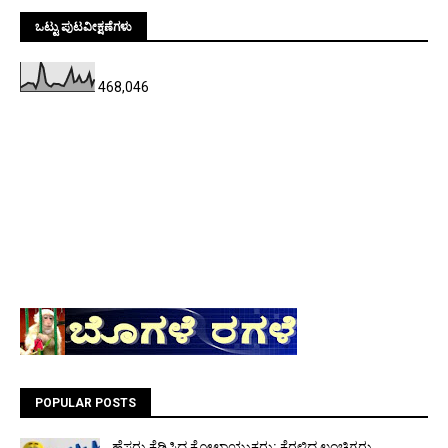
ಒಟ್ಟು ಪುಟವೀಕ್ಷಣೆಗಳು
468,046
POPULAR POSTS
ಹೆಸರು ಕೆಡಿಸಿದ ಕೋಲಾಯುಕ್ತರು: ಕೆರಳಿದ ಲಂಚಿಗರು