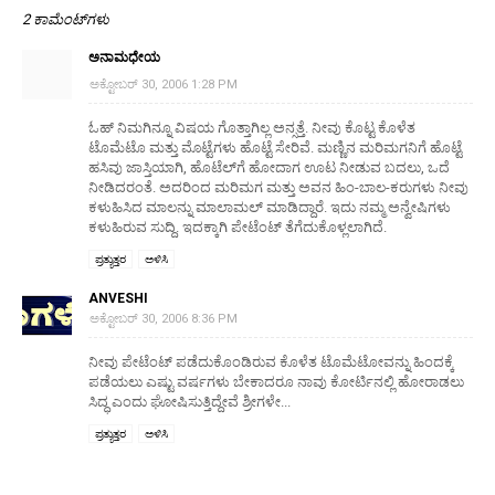
2 ಕಾಮೆಂಟ್‌ಗಳು
ಅನಾಮಧೇಯ
ಅಕ್ಟೋಬರ್ 30, 2006 1:28 PM
ಓಹ್ ನಿಮಗಿನ್ನೂ ವಿಷಯ ಗೊತ್ತಾಗಿಲ್ಲ ಅನ್ಸತ್ತೆ. ನೀವು ಕೊಟ್ಟ ಕೊಳೆತ
ಟೊಮೆಟೊ ಮತ್ತು ಮೊಟ್ಟೆಗಳು ಹೊಟ್ಟೆ ಸೇರಿವೆ. ಮಣ್ಣಿನ ಮರಿಮಗನಿಗೆ ಹೊಟ್ಟೆ
ಹಸಿವು ಜಾಸ್ತಿಯಾಗಿ, ಹೊಟೆಲ್‍ಗೆ ಹೋದಾಗ ಊಟ ನೀಡುವ ಬದಲು, ಒದೆ
ನೀಡಿದರಂತೆ. ಅದರಿಂದ ಮರಿಮಗ ಮತ್ತು ಅವನ ಹಿಂ-ಬಾಲ-ಕರುಗಳು ನೀವು
ಕಳುಹಿಸಿದ ಮಾಲನ್ನು ಮಾಲಾಮಲ್ ಮಾಡಿದ್ದಾರೆ. ಇದು ನಮ್ಮ ಅನ್ವೇಷಿಗಳು
ಕಳುಹಿರುವ ಸುದ್ದಿ. ಇದಕ್ಕಾಗಿ ಪೇಟೆಂಟ್ ತೆಗೆದುಕೊಳ್ಲಲಾಗಿದೆ.
ಪ್ರತ್ಯುತ್ತರ
ಅಳಿಸಿ
ANVESHI
ಅಕ್ಟೋಬರ್ 30, 2006 8:36 PM
ನೀವು ಪೇಟೆಂಟ್ ಪಡೆದುಕೊಂಡಿರುವ ಕೊಳೆತ ಟೊಮೆಟೋವನ್ನು ಹಿಂದಕ್ಕೆ
ಪಡೆಯಲು ಎಷ್ಟು ವರ್ಷಗಳು ಬೇಕಾದರೂ ನಾವು ಕೋರ್ಟಿನಲ್ಲಿ ಹೋರಾಡಲು
ಸಿದ್ಧ ಎಂದು ಘೋಷಿಸುತ್ತಿದ್ದೇವೆ ಶ್ರೀಗಳೇ...
ಪ್ರತ್ಯುತ್ತರ
ಅಳಿಸಿ