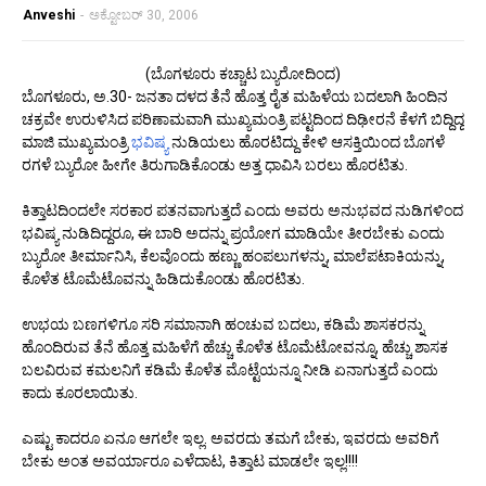
Anveshi
-
ಅಕ್ಟೋಬರ್ 30, 2006
(ಬೊಗಳೂರು ಕಚ್ಚಾಟ ಬ್ಯುರೋದಿಂದ)
ಬೊಗಳೂರು, ಅ.30- ಜನತಾ ದಳದ ತೆನೆ ಹೊತ್ತ ರೈತ ಮಹಿಳೆಯ ಬದಲಾಗಿ ಹಿಂದಿನ
ಚಕ್ರವೇ ಉರುಳಿಸಿದ ಪರಿಣಾಮವಾಗಿ ಮುಖ್ಯಮಂತ್ರಿ ಪಟ್ಟದಿಂದ ದಿಢೀರನೆ ಕೆಳಗೆ ಬಿದ್ದಿದ್ದ
ಮಾಜಿ ಮುಖ್ಯಮಂತ್ರಿ
ಭವಿಷ್ಯ
ನುಡಿಯಲು ಹೊರಟಿದ್ದು ಕೇಳಿ ಆಸಕ್ತಿಯಿಂದ ಬೊಗಳೆ
ರಗಳೆ ಬ್ಯುರೋ ಹೀಗೇ ತಿರುಗಾಡಿಕೊಂಡು ಅತ್ತ ಧಾವಿಸಿ ಬರಲು ಹೊರಟಿತು.
ಕಿತ್ತಾಟದಿಂದಲೇ ಸರಕಾರ ಪತನವಾಗುತ್ತದೆ ಎಂದು ಅವರು ಅನುಭವದ ನುಡಿಗಳಿಂದ
ಭವಿಷ್ಯ ನುಡಿದಿದ್ದರೂ, ಈ ಬಾರಿ ಅದನ್ನು ಪ್ರಯೋಗ ಮಾಡಿಯೇ ತೀರಬೇಕು ಎಂದು
ಬ್ಯುರೋ ತೀರ್ಮಾನಿಸಿ, ಕೆಲವೊಂದು ಹಣ್ಣು ಹಂಪಲುಗಳನ್ನು, ಮಾಲೆಪಟಾಕಿಯನ್ನು,
ಕೊಳೆತ ಟೊಮೆಟೊವನ್ನು ಹಿಡಿದುಕೊಂಡು ಹೊರಟಿತು.
ಉಭಯ ಬಣಗಳಿಗೂ ಸರಿ ಸಮಾನಾಗಿ ಹಂಚುವ ಬದಲು, ಕಡಿಮೆ ಶಾಸಕರನ್ನು
ಹೊಂದಿರುವ ತೆನೆ ಹೊತ್ತ ಮಹಿಳೆಗೆ ಹೆಚ್ಚು ಕೊಳೆತ ಟೊಮೆಟೋವನ್ನೂ, ಹೆಚ್ಚು ಶಾಸಕ
ಬಲವಿರುವ ಕಮಲನಿಗೆ ಕಡಿಮೆ ಕೊಳೆತ ಮೊಟ್ಟೆಯನ್ನೂ ನೀಡಿ ಏನಾಗುತ್ತದೆ ಎಂದು
ಕಾದು ಕೂರಲಾಯಿತು.
ಎಷ್ಟು ಕಾದರೂ ಏನೂ ಆಗಲೇ ಇಲ್ಲ. ಅವರದು ತಮಗೆ ಬೇಕು, ಇವರದು ಅವರಿಗೆ
ಬೇಕು ಅಂತ ಅವರ್ಯಾರೂ ಎಳೆದಾಟ, ಕಿತ್ತಾಟ ಮಾಡಲೇ ಇಲ್ಲ!!!!