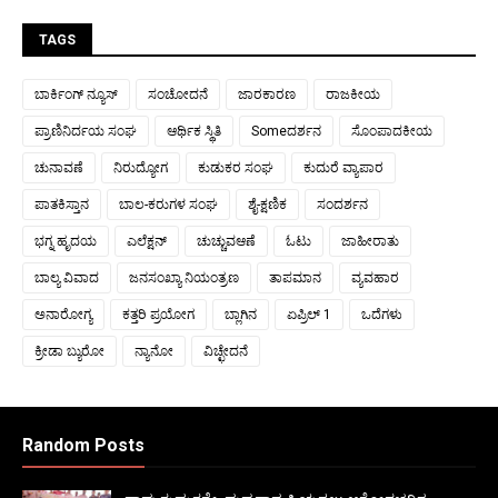
TAGS
ಬಾರ್ಕಿಂಗ್ ನ್ಯೂಸ್
ಸಂಚೋದನೆ
ಜಾರಕಾರಣ
ರಾಜಕೀಯ
ಪ್ರಾಣಿನಿರ್ದಯ ಸಂಘ
ಆರ್ಥಿಕ ಸ್ಥಿತಿ
Someದರ್ಶನ
ಸೊಂಪಾದಕೀಯ
ಚುನಾವಣೆ
ನಿರುದ್ಯೋಗ
ಕುಡುಕರ ಸಂಘ
ಕುದುರೆ ವ್ಯಾಪಾರ
ಪಾತಕಿಸ್ತಾನ
ಬಾಲ-ಕರುಗಳ ಸಂಘ
ಶೈ-ಕ್ಷಣಿಕ
ಸಂದರ್ಶನ
ಭಗ್ನ ಹೃದಯ
ಎಲೆಕ್ಷನ್
ಚುಚ್ಚುವಆಣೆ
ಓಟು
ಜಾಹೀರಾತು
ಬಾಲ್ಯ ವಿವಾದ
ಜನಸಂಖ್ಯಾ ನಿಯಂತ್ರಣ
ತಾಪಮಾನ
ವ್ಯವಹಾರ
ಅನಾರೋಗ್ಯ
ಕತ್ತರಿ ಪ್ರಯೋಗ
ಬ್ಲಾಗಿನ
ಏಪ್ರಿಲ್ 1
ಒದೆಗಳು
ಕ್ರೀಡಾ ಬ್ಯುರೋ
ನ್ಯಾನೋ
ವಿಚ್ಛೇದನೆ
Random Posts