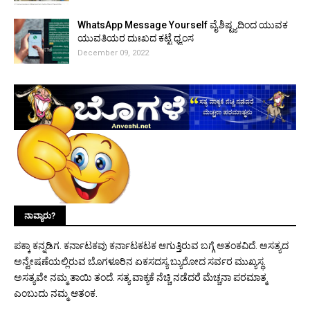
WhatsApp Message Yourself ವೈಶಿಷ್ಟ್ಯದಿಂದ ಯುವಕ
ಯುವತಿಯರ ದುಃಖದ ಕಟ್ಟೆ ಧ್ವಂಸ
December 09, 2022
ನಾವ್ಯಾರು?
ಪಕ್ಕಾ ಕನ್ನಡಿಗ. ಕರ್ನಾಟಕವು ಕರ್ನಾಟಕಟಕ ಆಗುತ್ತಿರುವ ಬಗ್ಗೆ ಆತಂಕವಿದೆ. ಅಸತ್ಯದ
ಅನ್ವೇಷಣೆಯಲ್ಲಿರುವ ಬೊಗಳೂರಿನ ಏಕಸದಸ್ಯ ಬ್ಯುರೋದ ಸರ್ವರ ಮುಖ್ಯಸ್ಥ.
ಅಸತ್ಯವೇ ನಮ್ಮ ತಾಯಿ ತಂದೆ. ಸತ್ಯ ವಾಕ್ಯಕೆ ನೆಚ್ಚಿ ನಡೆದರೆ ಮೆಚ್ಚನಾ ಪರಮಾತ್ಮ
ಎಂಬುದು ನಮ್ಮ ಆತಂಕ.