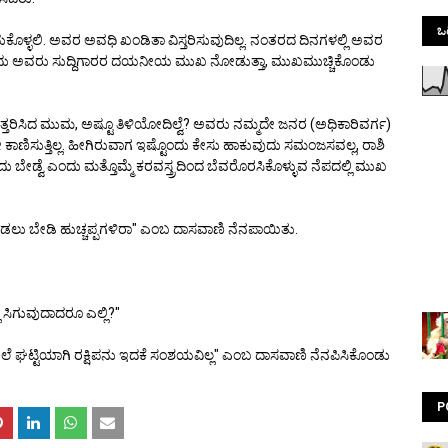
ಒಟ
ಗೆದುಕೊಳ್ಳಲಿ. ಅವರ ಅವಧಿ ಖಂಡಿತಾ ವಿಸ್ತರಿಸುವುದಿಲ್ಲ. ನಂತರದ ದಿನಗಳಲ್ಲಿ ಅವರ
ೆ ಎಂದು ಅವರು ಸುದ್ದಿಗಾರರ ದಯನೀಯ ಮುಖ ನೋಡುತ್ತಾ, ಮುಖಮುಚ್ಚಿಕೊಂಡು
ೆ ಉತ್ತರಿಸಿದ ಮುಮ, ಅಷ್ಟೂ ತಿಳಿಯೋದಿಲ್ವೆ? ಅವರು ನಮ್ಮದೇ ಜನರ (ಅಧಿಕಾರಿವರ್ಗ)
 ಕಾಣಿಸುತ್ತಿಲ್ಲ. ಹೀಗಿರುವಾಗ ಇಷ್ಟೊಂದು ಕೇಸು ಹಾಕುವುದು ಸಮಂಜಸವಲ್ಲ, ರಾಶಿ
ೇಡ್ವೆ ಎಂದು ಮತ್ತೊಮ್ಮೆ ಕರವಸ್ತ್ರದಿಂದ ಬೆವರೊರಸಿಕೊಳ್ಳುವ ನೆಪದಲ್ಲಿ ಮುಖ
 ಮಾಡಲು ಬೇಡಿ ಹುಚ್ಚಪ್ಪಗಳಿರಾ" ಎಂಬ ದಾಸವಾಣಿ ನೆನಪಾಯಿತು.
ು ಸಿಗುವುದಾದರೂ ಎಲ್ಲಿ?"
 ಘಟ್ಟಿಯಾಗಿ ರಕ್ಷಿಪನು ಇದಕೆ ಸಂಶಯವಿಲ್ಲ" ಎಂಬ ದಾಸವಾಣಿ ನೆನಪಿಸಿಕೊಂಡು
P