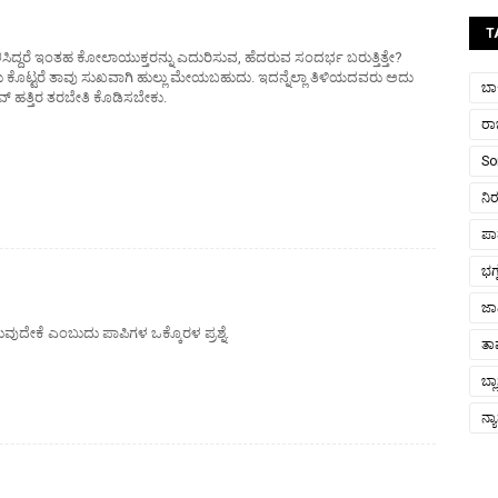
T
ಿದ್ದರೆ ಇಂತಹ ಕೋಲಾಯುಕ್ತರನ್ನು ಎದುರಿಸುವ, ಹೆದರುವ ಸಂದರ್ಭ ಬರುತ್ತಿತ್ತೇ?
ಲು ಕೊಟ್ಟರೆ ತಾವು ಸುಖವಾಗಿ ಹುಲ್ಲು ಮೇಯಬಹುದು. ಇದನ್ನೆಲ್ಲಾ ತಿಳಿಯದವರು ಅದು
ಬಾರ
ಹತ್ತಿರ ತರಬೇತಿ ಕೊಡಿಸಬೇಕು.
ರ
So
ನಿ
ಪಾತ
ಭಗ
ಜಾ
ವುದೇಕೆ ಎಂಬುದು ಪಾಪಿಗಳ ಒಕ್ಕೊರಳ ಪ್ರಶ್ನೆ.
ತ
ಬ್ಲ
ನ್