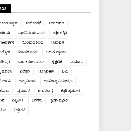
AGS
್ಕಿಂಗ್ ನ್ಯೂಸ್
ಸಂಚೋದನೆ
ಜಾರಕಾರಣ
ಾಜಕೀಯ
ಪ್ರಾಣಿನಿರ್ದಯ ಸಂಘ
ಆರ್ಥಿಕ ಸ್ಥಿತಿ
meದರ್ಶನ
ಸೊಂಪಾದಕೀಯ
ಚುನಾವಣೆ
ರುದ್ಯೋಗ
ಕುಡುಕರ ಸಂಘ
ಕುದುರೆ ವ್ಯಾಪಾರ
ಕಿಸ್ತಾನ
ಬಾಲ-ಕರುಗಳ ಸಂಘ
ಶೈ-ಕ್ಷಣಿಕ
ಸಂದರ್ಶನ
್ನ ಹೃದಯ
ಎಲೆಕ್ಷನ್
ಚುಚ್ಚುವಆಣೆ
ಓಟು
ಹೀರಾತು
ಬಾಲ್ಯ ವಿವಾದ
ಜನಸಂಖ್ಯಾ ನಿಯಂತ್ರಣ
ಾಪಮಾನ
ವ್ಯವಹಾರ
ಅನಾರೋಗ್ಯ
ಕತ್ತರಿ ಪ್ರಯೋಗ
ಾಗಿನ
ಏಪ್ರಿಲ್ 1
ಒದೆಗಳು
ಕ್ರೀಡಾ ಬ್ಯುರೋ
ಯಾನೋ
ವಿಚ್ಛೇದನೆ