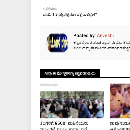
ಹಳೆಯದು
ಭೂಮಿ 1.2 ಡಿಗ್ರಿ ಚಿತ್ರದುರ್ಗದತ್ತ ವಾಲಿದ್ದೇಕೆ?
Posted by:
Anveshi
ಕನ್ನಡವೆಂದರೆ ಪಂಚ ಪ್ರಾಣ. ಈ ಬೊಗಳೆಯಲ್ಲಿ
ಎಂಬುದನ್ನು ಈ ಮೂಲಕ ಖಾತರಿಪಡಿಸುತ್ತಿದ್ದ
ನೀವು ಈ ಪೋಸ್ಟ್‌ಗಳನ್ನು ಇಷ್ಟಪಡಬಹುದು
ತಿಂಗಳಿಗೆ ₹8500: ಮಹಿಳೆಯರು
ನಾವು ಕುಡುಕ
ಸಾಲುಗಟ್ಟಿ ನಿಲ್ಲಲು ಕಾರಣ ಮತ್ತೆ
ಆಕ್ರೋಶಭರ