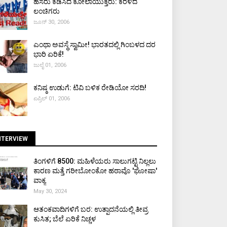
ಹೆಸರು ಕೆಡಿಸಿದ ಕೋಲಾಯುಕ್ತರು: ಕೆರಳಿದ
ಲಂಚಿಗರು
ಜೂನ್ 30, 2006
ಎಂಥಾ ಅವಸ್ಥೆ ಸ್ವಾಮೀ! ಭಾರತದಲ್ಲಿ ಗಿಂಬಳದ ದರ
ಭಾರಿ ಏರಿಕೆ!
ಜುಲೈ 01, 2006
ಕನಿಷ್ಠ ಉಡುಗೆ: ಟಿವಿ ಬಳಿಕ ರೇಡಿಯೋ ಸರದಿ!
ಏಪ್ರಿಲ್ 01, 2006
NTERVIEW
ತಿಂಗಳಿಗೆ ₹8500: ಮಹಿಳೆಯರು ಸಾಲುಗಟ್ಟಿ ನಿಲ್ಲಲು
ಕಾರಣ ಮತ್ತೆ ಗರೀಬೋಂಕೋ ಹಠಾವೊ 'ಘೋಷಾ'
ವಾಕ್ಯ
May 30, 2024
ಆತಂಕವಾದಿಗಳಿಗೆ ಬರ: ಉತ್ಪಾದನೆಯಲ್ಲಿ ತೀವ್ರ
ಕುಸಿತ; ಬೆಲೆ ಏರಿಕೆ ನಿಚ್ಚಳ