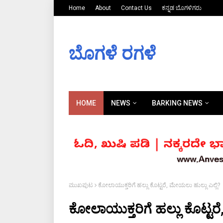
Home
About
Contact Us
ಕನ್ನಡ ಬೊಗಳಿಗರು
ಬೊಗಳೆ ರಗಳೆ
HOME
NEWS
BARKING NEWS
ಮುಖಪುಟ
ಕೋಲಾಯುಕ್ತರಿಗೆ ಹಲ್ಲು ಕೊಟ್ಟರೆ, ಮೇಯಲು ಹುಲ್ಲು ಎಲ್ಲಿ?
ಕೋಲಾಯುಕ್ತರಿಗೆ ಹಲ್ಲು ಕೊಟ್ಟರೆ