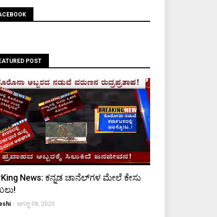
ACEBOOK
EATURED POST
King News: ಕನ್ನಡ ಚಾನೆಲ್‌ಗಳ ಮೇಲೆ ಕೇಸು
ಖಲು!
eshi
-
ಆಗಸ್ಟ್ 08, 2020