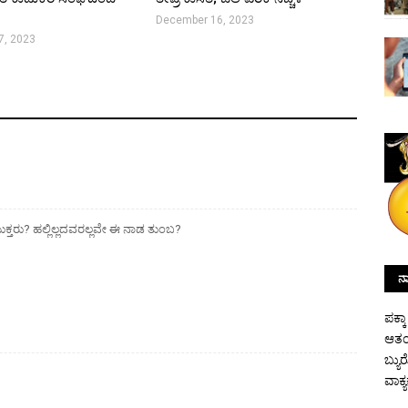
December 16, 2023
7, 2023
ುಕ್ತರು? ಹಲ್ಲಿಲ್ಲದವರಲ್ಲವೇ ಈ ನಾಡ ತುಂಬ?
ನಾ
ಪಕ್ಕ
ಆತಂ
ಬ್ಯು
ವಾಕ್