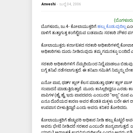
Anveshi
-
ಜುಲೈ 04, 2006
(ಬೊಗಳೂರು
ಬೊಗಳೂರು, ಜು.4- ಕೋಲಾಯುಕ್ತರಿಗೆ
ಹಲ್ಲು ಕೊಡುವುದಿಲ್ಲ
ಎಂದ
ದಾಳಿಗೆ ತುತ್ತಾಗುತ್ತ ಕಂಗೆಟ್ಟಿರುವ ಬಡಪಾಯಿ ಸರಕಾರಿ ನೌಕರ ವರ
ಕೋಲಾಯುಕ್ತರು ಕರ್ನಾಟಕದ ಸರಕಾರಿ ಅಧಿಕಾರಿಗಳಲ್ಲಿ ಕೋಲಾಹಲ 
ಅಧಿಕಾರಿಗಳು ದೂರು ನೀಡಿರುವುದು ತಮ್ಮ ಗಮನಕ್ಕೂ ಬಂದಿದೆ ಎಂದು
ಸರಕಾರಿ ಅಧಿಕಾರಿಗಳಿಗೆ ನೆಮ್ಮದಿಯಿಂದ ನಿದ್ದೆ ಮಾಡಲೂ ಬಿ
ಬಗ್ಗೆ ತನಿಖೆ ನಡೆಸಲಾಗುತ್ತದೆ. ಈ ತನಿಖಾ ಸಮಿತಿಗೆ ನಿಮ್ಮನ
ಏನೋ ಪಾಪ, ಥರ್ಡ್ ಕ್ಲಾಸ್‌ ಕೆಲಸ ಮಾಡುತ್ತಾ ಥರ್ಡ್ ಕ್ಲಾಸ್ 
ಸಂಪಾದನೆ ಮಾಡುತ್ತಿರುತ್ತಾರೆ. ಮೂರು ಕಾಸಿಲ್ಲದಿದ್ದರೂ ಎರಡು
ಪಾಪಿಗಳ (ಹ್ಹೆ, ಹ್ಹೆ, ಇದು ಪಾಪದವರು ಎಂಬುದರ "ಅಲ್ಪ" ರೂಪ 
ಏನೂ ದೊರೆಯದ ಕಾರಣ ಅವರ ಹೆಂಡತಿ ಮಕ್ಕಳು ಬರೇ ಈಗ ರಾಶಿ 
ಉಪವಾಸ ಬೀಳುತ್ತಿದ್ದಾರೆ ಎಂದು ಅವರು ಕನಿಕರ ತೋರಿದರು.
ಕೋಲಾಯುಕ್ತರಿಗೆ ಹೆಚ್ಚುವರಿ ಅಧಿಕಾರ ನೀಡಿ ಹಲ್ಲು ಕೊಟ್ಟರೆ ಅ
ಅವರು ಭೇಟಿ ನೀಡಿದರೆ ಸರಕಾರ ಎಂಬುದೇ ಶೂನ್ಯವಾಗುತ್ತದೆ. 
ಯಾರು? ಅರಾಜಕತೆ ಉದ್ಭವಿಸುವುದಿಲ್ಲವೇ ಎಂದೂ ಅವರು ಪ್ರಶ್ನಿ