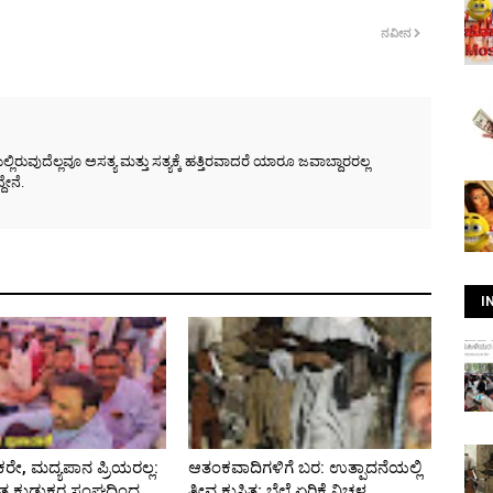
ನವೀನ
ರುವುದೆಲ್ಲವೂ ಅಸತ್ಯ ಮತ್ತು ಸತ್ಯಕ್ಕೆ ಹತ್ತಿರವಾದರೆ ಯಾರೂ ಜವಾಬ್ದಾರರಲ್ಲ
ೇನೆ.
I
ರೇ, ಮದ್ಯಪಾನ ಪ್ರಿಯರಲ್ಲ:
ಆತಂಕವಾದಿಗಳಿಗೆ ಬರ: ಉತ್ಪಾದನೆಯಲ್ಲಿ
ಿತ ಕುಡುಕರ ಸಂಘದಿಂದ
ತೀವ್ರ ಕುಸಿತ; ಬೆಲೆ ಏರಿಕೆ ನಿಚ್ಚಳ