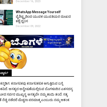
December 16, 2023
WhatsApp Message Yourself
ವೈಶಿಷ್ಟ್ಯದಿಂದ ಯುವಕ ಯುವತಿಯರ ದುಃಖದ
ಕಟ್ಟೆ ಧ್ವಂಸ
December 09, 2022
ವ್ಯಾರು?
ಾ ಕನ್ನಡಿಗ. ಕರ್ನಾಟಕವು ಕರ್ನಾಟಕಟಕ ಆಗುತ್ತಿರುವ ಬಗ್ಗೆ
ಕವಿದೆ. ಅಸತ್ಯದ ಅನ್ವೇಷಣೆಯಲ್ಲಿರುವ ಬೊಗಳೂರಿನ ಏಕಸದಸ್ಯ
ರೋದ ಸರ್ವರ ಮುಖ್ಯಸ್ಥ. ಅಸತ್ಯವೇ ನಮ್ಮ ತಾಯಿ ತಂದೆ. ಸತ್ಯ
ಯಕೆ ನೆಚ್ಚಿ ನಡೆದರೆ ಮೆಚ್ಚನಾ ಪರಮಾತ್ಮ ಎಂಬುದು ನಮ್ಮ ಆತಂಕ.