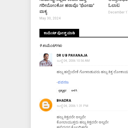
ಗರೀಬೋಂಕೋ ಹಠಾವೊ 'ಘೋಷಾ'
ಓಲಾಟ
ವಾಕ್ಯ
December 1
May 30, 2024
ಕಾಮೆಂಟ್‌‌ ಪೋಸ್ಟ್‌ ಮಾಡಿ
9 ಕಾಮೆಂಟ್‌ಗಳು
DR U B PAVANAJA
ಜುಲೈ 04, 2006 10:56 AM
ಹಲ್ಲು ಹಲ್ಲೆಂದೇಕೆ ಗೋಳಾಡುವರು ಹಲ್ಲು ಕಿತ್ತ ಲೋಕಾಯ
-
ಪವನಜ
ಪ್ರತ್ಯುತ್ತರ
ಅಳಿಸಿ
BHADRA
ಜುಲೈ 04, 2006 1:31 PM
ಹಲ್ಲು ಕಿತ್ತವರೇ ಅಲ್ಲವೇ
ಕೋಲಾಯುಕ್ತರು ಹಲ್ಲು ಕಿತ್ತವರೇ ಅಲ್ಲವೇ
ಹಲ್ಲಿದ್ದವರ ಕೊಲ್ಲದಿಹರೇ