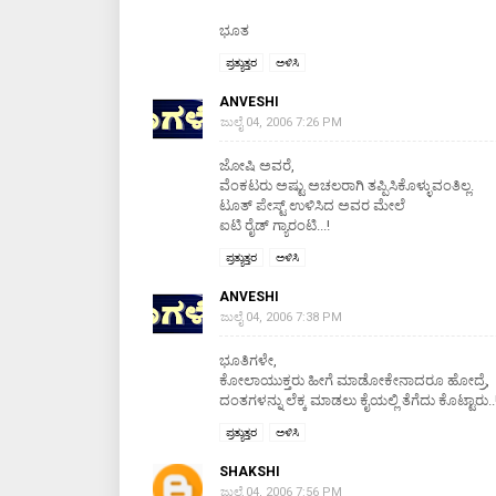
ಭೂತ
ಪ್ರತ್ಯುತ್ತರ
ಅಳಿಸಿ
ANVESHI
ಜುಲೈ 04, 2006 7:26 PM
ಜೋಷಿ ಅವರೆ,
ವೆಂಕಟರು ಅಷ್ಟು ಅಚಲರಾಗಿ ತಪ್ಪಿಸಿಕೊಳ್ಳುವಂತಿಲ್ಲ.
ಟೂತ್ ಪೇಸ್ಟ್ ಉಳಿಸಿದ ಅವರ ಮೇಲೆ
ಐಟಿ ರೈಡ್ ಗ್ಯಾರಂಟಿ...!
ಪ್ರತ್ಯುತ್ತರ
ಅಳಿಸಿ
ANVESHI
ಜುಲೈ 04, 2006 7:38 PM
ಭೂತಿಗಳೇ,
ಕೋಲಾಯುಕ್ತರು ಹೀಗೆ ಮಾಡೋಕೇನಾದರೂ ಹೋದ್ರೆ,
ದಂತಗಳನ್ನು ಲೆಕ್ಕ ಮಾಡಲು ಕೈಯಲ್ಲಿ ತೆಗೆದು ಕೊಟ್ಟಾರು..
ಪ್ರತ್ಯುತ್ತರ
ಅಳಿಸಿ
SHAKSHI
ಜುಲೈ 04, 2006 7:56 PM