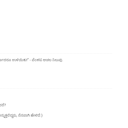
 ಖರ್ಚಾದರೂ ಉಳಿಯಿತು!" - ವೆಂಕಟ ಅಚಲ ನಿಲುವು.
ಿದರೆ?
ನುತ್ತಲಿದ್ದರು, ನೆನಪಾಗಿ ಹೇಳಿದೆ:)