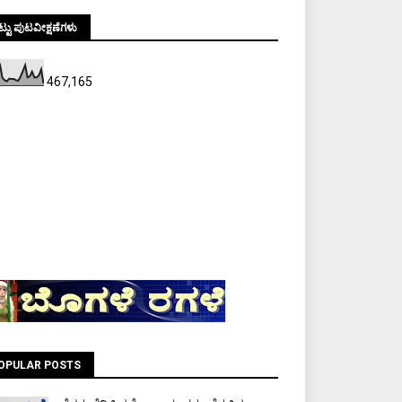
್ಟು ಪುಟವೀಕ್ಷಣೆಗಳು
467,165
OPULAR POSTS