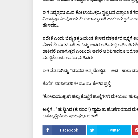
ಈಗ ನಿವೃತ್ತರಾಗಿರುವ ಕೋಲಾಯುಕ್ತರು ಸ್ವಲ್ಪ ದಿನ ವಿಶ್ರಾಂತಿ ತೆ
ವಿರುದ್ಧವೂ ಕೆಲವೊಂದು ಕೇಸುಗಳನ್ನು ರಾಶಿ ಹಾಕಲಾಗುತ್ತದ
ಹೇಳಿದರು.
ಇದೇಕೆ ಎಂದು ಬೆಪ್ಪುತಕ್ಕಡಿಯಂತೆ ಕೇಳಿದ ಪತ್ರಕರ್ತರ ಪ್ರಶ್ನೆಗ
ಮೇಲೆ ಕೇಸುಗಳ ರಾಶಿ ಹಾಕಿದ್ದು, ಅದರ ಅಡಿಯಲ್ಲಿ ಅಧಿಕಾರಿಗಳೇ
ಹಾಕಿದರೆ ಏನಾಗುತ್ತದೆ ಎಂಬುದು ಅವರ ಅರಿವಿಗಾದರೂ ಬರೋದು ಬ
ಮುಚ್ಚಿಕೊಂಡು ಅವರು ನುಡಿದರು.
ಈಗ ನೆನಪಾಗಿದ್ದು, "ಮಾನವ ಜನ್ಮ ದೊಡ್ಡದು.... ಅದ... ಹಾಳು
ಕೊನೆಗೆ ವರದಿಗಾರರಿಗೇ ಮು.ಮ. ಕೇಳಿದ ಪ್ರಶ್ನೆ:
"ಕೋಲಾಯುಕ್ತರಿಗೆ ಹಲ್ಲು ಕೊಟ್ಟರೆ ಹುಲ್ಲೆಗಳಿಗೆ ಮೇಯಲು ಹುಲ್ಲ
ಅಲ್ಲಿಗೆ... "ಹುಟ್ಟಿಸಿದ (ಕುಮಾರ !)
ಸ್ವಾಮಿ
ತಾ ಹೊಣೆಗಾರನಾದ ಮೇಲೆ
ಅಸತ್ಯಾನ್ವೇಷಿಯ ಇಂಟರ್ವ್ಯೂ ಬಂದ್!
Facebook
Twitter