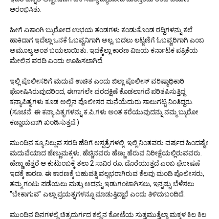
ಆರಂಭಿಸಿತು.
ಹೀಗೆ ಏಕಾಂಗಿ ಬ್ಯುರೋದ ಉಭಯ ತಂಡಗಳು ಕಂಡುಕೊಂಡ ರದ್ದಿಗಳನ್ನು ಕಲೆ
ಹಾಕಿದಾಗ ಇದೆಲ್ಲಾ ಒನಕೆ ಓಬವ್ವನಿಗಾಗಿ ಅಲ್ಲ, ಬದಲು ಲಟ್ಟಣಿಗೆ ಓಬವ್ವರಿಗಾಗಿ ಎಂಬ
ಅಮೂಲ್ಯ ಅಂಶ ಬಯಲಾಯಿತು. ಇದಕ್ಕೆಲ್ಲಾ ಕಾರಣ ವಿಜಯ ಕರ್ನಾಟಕ ಪತ್ರಿಕೆಯ
ಮೇಲಿನ ವರದಿ ಎಂದು ಊಹಿಸಲಾಗಿದೆ.
ಇಲ್ಲಿ ಪೊಲೀಸರಿಗೆ ಮದುವೆ ಉಚಿತ ಎಂದು ಜಿಲ್ಲಾ ಪೊಲೀಸ್ ವರಿಷ್ಠಾಧಿಕಾರಿ
ಘೋಷಿಸಿರುವುದರಿಂದ, ಈಗಾಗಲೇ ವರದಕ್ಷಿಣೆ ಕೊಡಲಾಗದೆ ಪರಿತಪಿಸುತ್ತಿದ್ದ
ಕನ್ಯಾಪಿತೃಗಳು ಕೂಡ ಅಲ್ಲಿನ ಪೊಲೀಸರ ಮನೆಯೆದುರು ಸಾಲುಗಟ್ಟಿ ನಿಂತಿದ್ದರು.
(ಸೂಚನೆ: ಈ ಕನ್ಯಾ ಪಿತೃಗಳನ್ನು ಕ.ಪಿ.ಗಳು ಅಂತ ಕರೆಯುವುದನ್ನು ನಮ್ಮ ಬ್ಯುರೋ
ಕಡ್ಡಾಯವಾಗಿ ಖಂಡಿಸುತ್ತದೆ.)
ಮುಂದಿನ ಕ್ಯೂ ನಿಲ್ಲುವ ಸರದಿ ಹೆರಿಗೆ ಆಸ್ಪತ್ರೆಗಳಲ್ಲಿ. ಇಲ್ಲಿ ನಿಂತವರು ವರ್ಷದ ಹಿಂದಷ್ಟೇ
ಮದುವೆಯಾದ ಹೆಣ್ಣುಮಕ್ಕಳು. ಹೆಚ್ಚಿನವರು ಹೆಣ್ಣು ಹೆರುವ ನಿರೀಕ್ಷೆಯಲ್ಲಿರುವವರು.
ಹೆಣ್ಣು ಹೆತ್ತರೆ ಆ ಕುಟುಂಬಕ್ಕೆ ತಲಾ 2 ಸಾವಿರ ರೂ. ದೊರೆಯುತ್ತದೆ ಎಂಬ ಘೋಷಣೆ
ಇದಕ್ಕೆ ಕಾರಣ. ಈ ಕಾರಣಕ್ಕೆ ಬಹುಪತ್ನಿ ವಲ್ಲಭರಾಗಿರುವ ಕೆಲವು ಮಂದಿ ಪೊಲೀಸರು,
ತಮ್ಮ ಗಂಟು ಪಡೆಯಲು ಮತ್ತು ಅದನ್ನು ಇಡುಗಂಟಾಗಿಸಲು, ಇನ್ನಷ್ಟು ಬೆಳೆಸಲು
"ಬೇಕಾಗುವ" ಎಲ್ಲಾ ಪ್ರಯತ್ನಗಳನ್ನೂ ಮಾಡುತ್ತಿದ್ದಾರೆ ಎಂದು ತಿಳಿದುಬಂದಿದೆ.
ಮುಂದಿನ ದಿನಗಳಲ್ಲಿ ಚಿತ್ರದುರ್ಗದ ಕಲ್ಲಿನ ಕೋಟೆಯ ಸುತ್ತಮುತ್ತೆಲ್ಲಾ ಮಕ್ಕಳ ಕಿಲ ಕಿಲ