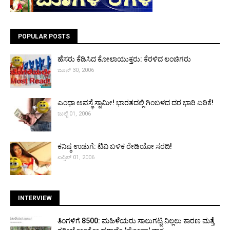
POPULAR POSTS
ಹೆಸರು ಕೆಡಿಸಿದ ಕೋಲಾಯುಕ್ತರು: ಕೆರಳಿದ ಲಂಚಿಗರು
ಜೂನ್ 30, 2006
ಎಂಥಾ ಅವಸ್ಥೆ ಸ್ವಾಮೀ! ಭಾರತದಲ್ಲಿ ಗಿಂಬಳದ ದರ ಭಾರಿ ಏರಿಕೆ!
ಜುಲೈ 01, 2006
ಕನಿಷ್ಠ ಉಡುಗೆ: ಟಿವಿ ಬಳಿಕ ರೇಡಿಯೋ ಸರದಿ!
ಏಪ್ರಿಲ್ 01, 2006
INTERVIEW
ತಿಂಗಳಿಗೆ ₹8500: ಮಹಿಳೆಯರು ಸಾಲುಗಟ್ಟಿ ನಿಲ್ಲಲು ಕಾರಣ ಮತ್ತೆ