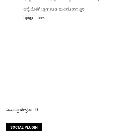
ಆದ್ರೆ ಜೊತೆಗೆ ಬ್ಲಾಗ್ ಕೂಡ ಮುಂದೋಡಿಸುತ್ತಿರಿ.
ಪ್ರತ್ಯುತ್ತರ
ಅಳಿಸಿ
ಏನಾದ್ರೂ ಹೇಳ್ರಪಾ :-D
SOCIAL PLUGIN