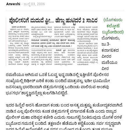
Anveshi
-
ಜುಲೈ 03, 2006
(ಬೊಗಳೂರು
ಕಲ್ಕೋಟೆ
ಬ್ಯುರೋದಿಂದ)
ಬೊಗಳೂರು,
ಜು.3-
ಕರ್ನಾಟಕದ
ವೀರರ
ಮಣಿಯೂ
ವೀರ
ರಮಣಿಯೂ ಆಗಿರುವ ಒನಕೆ ಓಬವ್ವ ಇದ್ದ ನಾಡಿನಲ್ಲಿ ಇತ್ತೀಚೆಗೆ ಪೊಲೀಸರ
ಸಂಖ್ಯೆಯಲ್ಲಿ ದಿಢೀರ್ ಏರಿಕೆ ಕಂಡು ಬಂದಿದೆ ಮಾತ್ರವಲ್ಲ, ಇಡೀ ಭೂಮಿಯೇ
ಜನಸಂಖ್ಯಾ ಭಾರದಿಂದಾಗಿ ಚಿತ್ರದುರ್ಗದತ್ತ ಒಂದಿಂಚು ವಾಲಿರುವ ಅಂಶವು
ಭೂ'ಗರ್ಭ'ಶಾಸ್ತ್ರಜ್ಞರನ್ನೆಲ್ಲಾ ಕುಲಗೆಡಿಸಿಬಿಟ್ಟಿದೆ.
ಇದರ ಹಿನ್ನೆಲೆ ಅರಸಿ ಹೋದಾಗ ಕಂಡು ಬಂದ ಅಸತ್ಯ ಮತ್ತಷ್ಟು ಕುಚೋದ್ಯಕರವಾಗಿದೆ.
ನಾಡಿನ ಎಲ್ಲ ಪೊಲೀಸರು ಕೂಡ ಚಿತ್ರದುರ್ಗಕ್ಕೆ ವರ್ಗಾವಣೆ ಕೊಡಿ ಎಂದು ರಾಜ್ಯದ
ಪೊಲೀಸ್ ಮಹಾ ವರಿಷ್ಠರ ಕಚೇರಿ ಎದುರು ಸಾಲುಗಟ್ಟಿ ನಿಂತಿರುವುದು ಬೊಗಳೆ ರಗಳೆ
ಬ್ಯುರೋದ ಗಮನಕ್ಕೆ ಬಂದಿದೆ. ತಕ್ಷಣವೇ ಹೆಡೆಮುರಿ ಕಟ್ಟಿಕೊಂಡು ಸರ್ವ ಸನ್ನದ್ಧವಾಗಿ
ಇದರ ಹಿನ್ನೆಲೆ ಅನ್ವೇಷಣೆಗೆ ಏಕ ಸದಸ್ಯ ಬ್ಯುರೋದ ಮತ್ತೊಂದು ತಂಡ ಪಯಣ