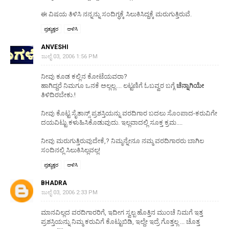
ಈ ವಿಷಯ ತಿಳಿಸಿ ನನ್ನನ್ನು ಸಂದಿಗ್ಧಕ್ಕೆ ಸಿಲುಕಿಸಿದ್ದಕ್ಕೆ ಮರುಗುತ್ತಿರುವೆ.
ಪ್ರತ್ಯುತ್ತರ
ಅಳಿಸಿ
ANVESHI
ಜುಲೈ 03, 2006 1:56 PM
ನೀವು ಕೂಡ ಕಲ್ಲಿನ ಕೋಟೆಯವರಾ?
ಹಾಗಿದ್ದರೆ ನಿಮಗೂ ಒನಕೆ ಅಲ್ಲಲ್ಲ.... ಲಟ್ಟಣಿಗೆ ಓಬವ್ವರ ಬಗ್ಗೆ
ಚೆನ್ನಾಗಿಯೇ
ತಿಳಿದಿರಬೇಕು.!
ನೀವು ಕೊಟ್ಟ ಸೈತಾನ್ಸ್ ಪ್ರಶಸ್ತಿಯನ್ನು ವರದಿಗಾರ ಬದಲು ಸೊಂಪಾದ-ಕರುವಿಗೇ
ದಯವಿಟ್ಟು ಕಳುಹಿಸಿಕೊಡುವುದು. ಇಲ್ಲವಾದಲ್ಲಿ ಸೂಕ್ತ ಕ್ರಮ....
ನೀವು ಮರುಗುತ್ತಿರುವುದೇಕೆ,? ನಿಮ್ಮನ್ನೇನೂ ನಮ್ಮ ವರದಿಗಾರರು ಬಾಗಿಲ
ಸಂದಿನಲ್ಲಿ ಸಿಲುಕಿಸಿಲ್ಲವಲ್ಲ!
ಪ್ರತ್ಯುತ್ತರ
ಅಳಿಸಿ
BHADRA
ಜುಲೈ 03, 2006 2:33 PM
ಮಾನವಿಲ್ಲದ ವರದಿಗಾರರಿಗೆ, ಇದೀಗ ಸ್ವಲ್ಪ ಹೊತ್ತಿನ ಮುಂಚೆ ನಿಮಗೆ ಇತ್ತ
ಪ್ರಶಸ್ತಿಯನ್ನು ನಿಮ್ಮ ಕರುವಿಗೆ ಕೊಟ್ಟುಬಿಡಿ, ಇಲ್ದೇ ಇದ್ರೆ ಗೊತ್ತಲ್ಲ ... ಚೊತ್ತ