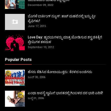
December 09, 2022
ಬೊಗಳೆ ಬಾರ್ಕಿಂಗ್ ನ್ಯೂಸ್: ತಾಜ್ ಮಹಲಿನಲ್ಲಿ ಇನ್ನು ಫ್ರೀ
ವೈಫಿಗಳು!
June 17, 2015
Love Day: ಹೃದಯಗಳನ್ನು ಮಾತ್ರ ಜೋಡಿಸುವ ಶಸ್ತ್ರಚಿಕಿತ್ಸೆಗೆ
ಪ್ರೇಮಿಗಳ ತಳಮಳ
September 10, 2012
Popular Posts
ಹೆಸರು ಕೆಡಿಸಿದ ಕೋಲಾಯುಕ್ತರು: ಕೆರಳಿದ ಲಂಚಿಗರು
ಜೂನ್ 30, 2006
ಎಂಥಾ ಅವಸ್ಥೆ ಸ್ವಾಮೀ! ಭಾರತದಲ್ಲಿ ಗಿಂಬಳದ ದರ ಭಾರಿ ಏರಿಕೆ!
ಜುಲೈ 01, 2006