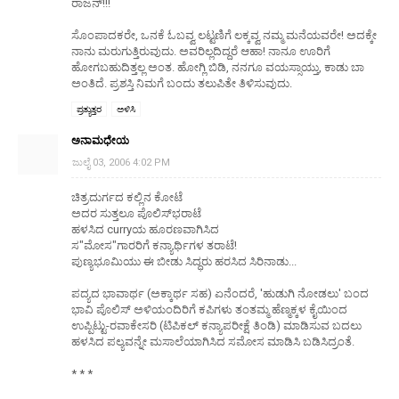
ರಾಜನ್!!!
ಸೊಂಪಾದಕರೇ, ಒನಕೆ ಓಬವ್ವ ಲಟ್ಟಣಿಗೆ ಲಕ್ಕವ್ವ ನಮ್ಮ ಮನೆಯವರೇ! ಅದಕ್ಕೇ
ನಾನು ಮರುಗುತ್ತಿರುವುದು. ಅವರಿಲ್ಲದಿದ್ದರೆ ಆಹಾ! ನಾನೂ ಊರಿಗೆ
ಹೋಗಬಹುದಿತ್ತಲ್ಲ ಅಂತ. ಹೋಗ್ಲಿ ಬಿಡಿ, ನನಗೂ ವಯಸ್ಸಾಯ್ತು, ಕಾಡು ಬಾ
ಅಂತಿದೆ. ಪ್ರಶಸ್ತಿ ನಿಮಗೆ ಬಂದು ತಲುಪಿತೇ ತಿಳಿಸುವುದು.
ಪ್ರತ್ಯುತ್ತರ
ಅಳಿಸಿ
ಅನಾಮಧೇಯ
ಜುಲೈ 03, 2006 4:02 PM
ಚಿತ್ರದುರ್ಗದ ಕಲ್ಲಿನ ಕೋಟೆ
ಅದರ ಸುತ್ತಲೂ ಪೊಲಿಸ್‌ಭರಾಟೆ
ಹಳಸಿದ curryಯ ಹೂರಣವಾಗಿಸಿದ
ಸ"ಮೋಸ"ಗಾರರಿಗೆ ಕನ್ಯಾರ್ಥಿಗಳ ತರಾಟೆ!
ಪುಣ್ಯಭೂಮಿಯು ಈ ಬೀಡು ಸಿದ್ಧರು ಹರಸಿದ ಸಿರಿನಾಡು...
ಪದ್ಯದ ಭಾವಾರ್ಥ (ಅಕ್ಕಾರ್ಥ ಸಹ) ಏನೆಂದರೆ, 'ಹುಡುಗಿ ನೋಡಲು' ಬಂದ
ಭಾವಿ ಪೊಲಿಸ್ ಅಳಿಯಂದಿರಿಗೆ ಕಪಿಗಳು ತಂತಮ್ಮ ಹೆಣ್ಮಕ್ಕಳ ಕೈಯಿಂದ
ಉಪ್ಪಿಟ್ಟು-ರವಾಕೇಸರಿ (ಟಿಪಿಕಲ್ ಕನ್ಯಾಪರೀಕ್ಷೆ ತಿಂಡಿ) ಮಾಡಿಸುವ ಬದಲು
ಹಳಸಿದ ಪಲ್ಯವನ್ನೇ ಮಸಾಲೆಯಾಗಿಸಿದ ಸಮೋಸ ಮಾಡಿಸಿ ಬಡಿಸಿದ್ರಂತೆ.
* * *