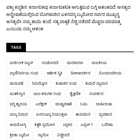
ಪಕ್ಕಾ ಕನ್ನಡಿಗ. ಕರ್ನಾಟಕವು ಕರ್ನಾಟಕಟಕ ಆಗುತ್ತಿರುವ ಬಗ್ಗೆ ಆತಂಕವಿದೆ. ಅಸತ್ಯದ
ಅನ್ವೇಷಣೆಯಲ್ಲಿರುವ ಬೊಗಳೂರಿನ ಏಕಸದಸ್ಯ ಬ್ಯುರೋದ ಸರ್ವರ ಮುಖ್ಯಸ್ಥ.
ಅಸತ್ಯವೇ ನಮ್ಮ ತಾಯಿ ತಂದೆ. ಸತ್ಯ ವಾಕ್ಯಕೆ ನೆಚ್ಚಿ ನಡೆದರೆ ಮೆಚ್ಚನಾ ಪರಮಾತ್ಮ
ಎಂಬುದು ನಮ್ಮ ಆತಂಕ.
TAGS
ಬಾರ್ಕಿಂಗ್ ನ್ಯೂಸ್
ಸಂಚೋದನೆ
ಜಾರಕಾರಣ
ರಾಜಕೀಯ
ಪ್ರಾಣಿನಿರ್ದಯ ಸಂಘ
ಆರ್ಥಿಕ ಸ್ಥಿತಿ
Someದರ್ಶನ
ಸೊಂಪಾದಕೀಯ
ಚುನಾವಣೆ
ನಿರುದ್ಯೋಗ
ಕುಡುಕರ ಸಂಘ
ಕುದುರೆ ವ್ಯಾಪಾರ
ಪಾತಕಿಸ್ತಾನ
ಬಾಲ-ಕರುಗಳ ಸಂಘ
ಶೈ-ಕ್ಷಣಿಕ
ಸಂದರ್ಶನ
ಭಗ್ನ ಹೃದಯ
ಎಲೆಕ್ಷನ್
ಚುಚ್ಚುವಆಣೆ
ಓಟು
ಜಾಹೀರಾತು
ಬಾಲ್ಯ ವಿವಾದ
ಜನಸಂಖ್ಯಾ ನಿಯಂತ್ರಣ
ತಾಪಮಾನ
ವ್ಯವಹಾರ
ಅನಾರೋಗ್ಯ
ಕತ್ತರಿ ಪ್ರಯೋಗ
ಬ್ಲಾಗಿನ
ಏಪ್ರಿಲ್ 1
ಒದೆಗಳು
ಕ್ರೀಡಾ ಬ್ಯುರೋ
ನ್ಯಾನೋ
ವಿಚ್ಛೇದನೆ