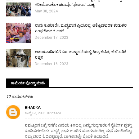
ಗರೀಬೋಂಕೋ ಹಠಾವೊ 'ಘೋಷಾ' ವಾಕ್ಯ
May 30, 2024
ನಾವು ಕುಡುಕರೇ, ಮದ್ಯಪಾನ ಪ್ರಿಯರಲ್ಲ: ಆಕ್ರೋಶಭರಿತ ಕುಡುಕರ
ಸಂಘದಿಂದ ಓಲಾಟ
December 17, 2023
ಆತಂಕವಾದಿಗಳಿಗೆ ಬರ: ಉತ್ಪಾದನೆಯಲ್ಲಿ ತೀವ್ರ ಕುಸಿತ; ಬೆಲೆ ಏರಿಕೆ
ನಿಚ್ಚಳ
December 16, 2023
ಕಾಮೆಂಟ್‌‌ ಪೋಸ್ಟ್‌ ಮಾಡಿ
12 ಕಾಮೆಂಟ್‌ಗಳು
BHADRA
ಜುಲೈ 03, 2006 10:29 AM
ನಮ್ಮೂರಿನ ಬಗ್ಗೆ ನನಗೇ ವಿಷಯ ತಿಳಿದಿಲ್ಲ. ನಿಮ್ಮ ಸುದ್ದಿಗಾರನಿಗೆ ರೈಟರ್ಸ್ ಪ್ರಶಸ್ತಿ
ಕೊಡಿಸಲೇಬೇಕು. ಸದ್ಯಕ್ಕೆ ನಾನು ಊರಿಗೆ ಹೋಗುವಂತಿಲ್ಲ. ಮನೆ ಮಂದಿಯೆಲ್ಲ
ನಿಮ್ಮ ವರದಿ ಓದಿಬಿಟ್ಟಿದ್ದಾರೆ. ಬಾಗಿಲಿನಲ್ಲೇ ಪೊರಕೆ ತಯಾರಿದೆ.