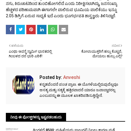
ನಗು, ಕಿರುಚಾಟದಿಂದ ತುಂಬಿಹೋಗಲಿದೆ ಎಂದು ನಿರೀಕ್ಷಿಸಲಾಗಿದ್ದು, ಜನಸಂಖ್ಯಾ
ಹೆಚ್ಚಳದ ಪರಿಣಾಮವಾಗಿ ಈಗಾಗಲೇ ವಾಲಿರುವ ಭೂಮಿಯ ವಾಲಿಕೆಯು ಇನ್ನೂ
2.05 ಡಿಗ್ರಿಗೆ ಏರುವ ಸಾಧ್ಯತೆ ಇದೆ ಎಂದು ಭೂಗರ್ಭವತಿ ಶಾಸ್ತ್ರಜ್ಞರು ತಿಳಿಸಿದ್ದಾರೆ.
ಹಳೆಯದು
ನವೀನ
ಎಂಥಾ ಅವಸ್ಥೆ ಸ್ವಾಮೀ! ಭಾರತದಲ್ಲಿ
ಕೋಲಾಯುಕ್ತರಿಗೆ ಹಲ್ಲು ಕೊಟ್ಟರೆ,
ಗಿಂಬಳದ ದರ ಭಾರಿ ಏರಿಕೆ!
ಮೇಯಲು ಹುಲ್ಲು ಎಲ್ಲಿ?
Posted by:
Anveshi
ಕನ್ನಡವೆಂದರೆ ಪಂಚ ಪ್ರಾಣ. ಈ ಬೊಗಳೆಯಲ್ಲಿರುವುದೆಲ್ಲವೂ
ಅಸತ್ಯ ಮತ್ತು ಸತ್ಯಕ್ಕೆ ಹತ್ತಿರವಾದರೆ ಯಾರೂ ಜವಾಬ್ದಾರರಲ್ಲ
ಎಂಬುದನ್ನು ಈ ಮೂಲಕ ಖಾತರಿಪಡಿಸುತ್ತಿದ್ದೇನೆ.
ನೀವು ಈ ಪೋಸ್ಟ್‌ಗಳನ್ನು ಇಷ್ಟಪಡಬಹುದು
ತಿಂಗಳಿಗೆ ₹8500: ಮಹಿಳೆಯರು ಸಾಲುಗಟ್ಟಿ ನಿಲ್ಲಲು ಕಾರಣ ಮತ್ತೆ