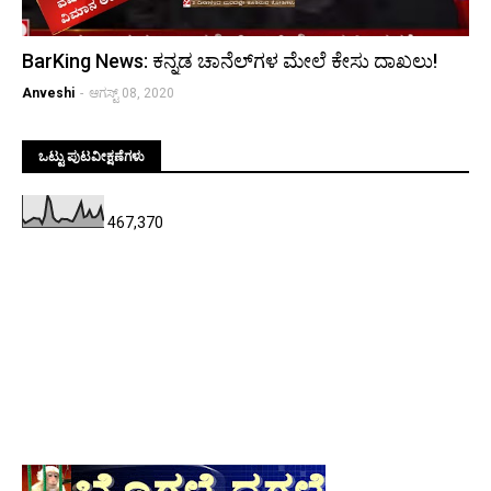
BarKing News: ಕನ್ನಡ ಚಾನೆಲ್‌ಗಳ ಮೇಲೆ ಕೇಸು ದಾಖಲು!
Anveshi
-
ಆಗಸ್ಟ್ 08, 2020
ಒಟ್ಟು ಪುಟವೀಕ್ಷಣೆಗಳು
467,370