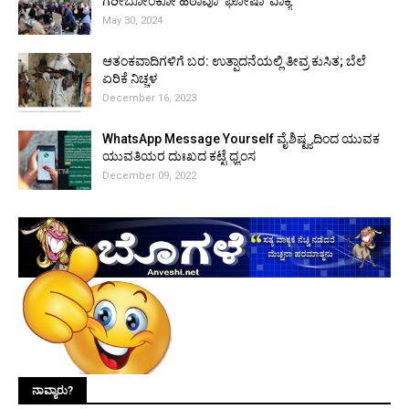
ಗರೀಬೋಂಕೋ ಹಠಾವೊ 'ಘೋಷಾ' ವಾಕ್ಯ
May 30, 2024
ಆತಂಕವಾದಿಗಳಿಗೆ ಬರ: ಉತ್ಪಾದನೆಯಲ್ಲಿ ತೀವ್ರ ಕುಸಿತ; ಬೆಲೆ
ಏರಿಕೆ ನಿಚ್ಚಳ
December 16, 2023
WhatsApp Message Yourself ವೈಶಿಷ್ಟ್ಯದಿಂದ ಯುವಕ
ಯುವತಿಯರ ದುಃಖದ ಕಟ್ಟೆ ಧ್ವಂಸ
December 09, 2022
ನಾವ್ಯಾರು?