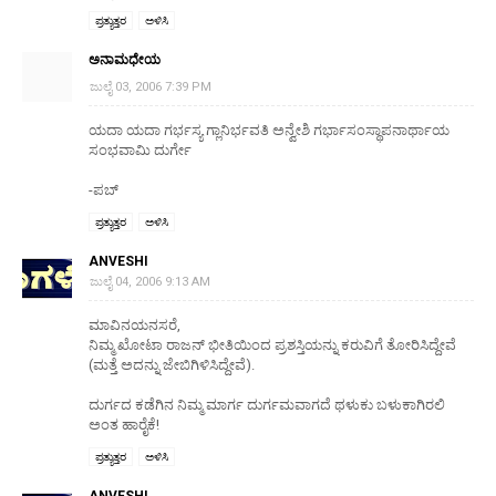
ಪ್ರತ್ಯುತ್ತರ
ಅಳಿಸಿ
ಅನಾಮಧೇಯ
ಜುಲೈ 03, 2006 7:39 PM
ಯದಾ ಯದಾ ಗರ್ಭಸ್ಯ ಗ್ಲಾನಿರ್ಭವತಿ ಅನ್ವೇಶಿ ಗರ್ಭಾಸಂಸ್ಥಾಪನಾರ್ಥಾಯ
ಸಂಭವಾಮಿ ದುರ್ಗೇ
-ಪಬ್
ಪ್ರತ್ಯುತ್ತರ
ಅಳಿಸಿ
ANVESHI
ಜುಲೈ 04, 2006 9:13 AM
ಮಾವಿನಯನಸರೆ,
ನಿಮ್ಮ ಖೋಟಾ ರಾಜನ್ ಭೀತಿಯಿಂದ ಪ್ರಶಸ್ತಿಯನ್ನು ಕರುವಿಗೆ ತೋರಿಸಿದ್ದೇವೆ
(ಮತ್ತೆ ಅದನ್ನು ಜೇಬಿಗಿಳಿಸಿದ್ದೇವೆ).
ದುರ್ಗದ ಕಡೆಗಿನ ನಿಮ್ಮ ಮಾರ್ಗ ದುರ್ಗಮವಾಗದೆ ಥಳುಕು ಬಳುಕಾಗಿರಲಿ
ಅಂತ ಹಾರೈಕೆ!
ಪ್ರತ್ಯುತ್ತರ
ಅಳಿಸಿ
ANVESHI