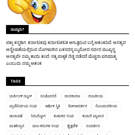
ನಾವ್ಯಾರು?
ಪಕ್ಕಾ ಕನ್ನಡಿಗ. ಕರ್ನಾಟಕವು ಕರ್ನಾಟಕಟಕ ಆಗುತ್ತಿರುವ ಬಗ್ಗೆ ಆತಂಕವಿದೆ. ಅಸತ್ಯದ
ಅನ್ವೇಷಣೆಯಲ್ಲಿರುವ ಬೊಗಳೂರಿನ ಏಕಸದಸ್ಯ ಬ್ಯುರೋದ ಸರ್ವರ ಮುಖ್ಯಸ್ಥ.
ಅಸತ್ಯವೇ ನಮ್ಮ ತಾಯಿ ತಂದೆ. ಸತ್ಯ ವಾಕ್ಯಕೆ ನೆಚ್ಚಿ ನಡೆದರೆ ಮೆಚ್ಚನಾ ಪರಮಾತ್ಮ
ಎಂಬುದು ನಮ್ಮ ಆತಂಕ.
TAGS
ಬಾರ್ಕಿಂಗ್ ನ್ಯೂಸ್
ಸಂಚೋದನೆ
ಜಾರಕಾರಣ
ರಾಜಕೀಯ
ಪ್ರಾಣಿನಿರ್ದಯ ಸಂಘ
ಆರ್ಥಿಕ ಸ್ಥಿತಿ
Someದರ್ಶನ
ಸೊಂಪಾದಕೀಯ
ಚುನಾವಣೆ
ನಿರುದ್ಯೋಗ
ಕುಡುಕರ ಸಂಘ
ಕುದುರೆ ವ್ಯಾಪಾರ
ಪಾತಕಿಸ್ತಾನ
ಬಾಲ-ಕರುಗಳ ಸಂಘ
ಶೈ-ಕ್ಷಣಿಕ
ಸಂದರ್ಶನ