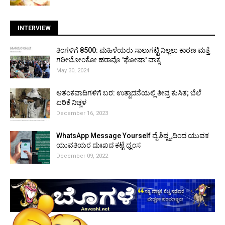
INTERVIEW
ತಿಂಗಳಿಗೆ ₹8500: ಮಹಿಳೆಯರು ಸಾಲುಗಟ್ಟಿ ನಿಲ್ಲಲು ಕಾರಣ ಮತ್ತೆ
ಗರೀಬೋಂಕೋ ಹಠಾವೊ 'ಘೋಷಾ' ವಾಕ್ಯ
May 30, 2024
ಆತಂಕವಾದಿಗಳಿಗೆ ಬರ: ಉತ್ಪಾದನೆಯಲ್ಲಿ ತೀವ್ರ ಕುಸಿತ; ಬೆಲೆ
ಏರಿಕೆ ನಿಚ್ಚಳ
December 16, 2023
WhatsApp Message Yourself ವೈಶಿಷ್ಟ್ಯದಿಂದ ಯುವಕ
ಯುವತಿಯರ ದುಃಖದ ಕಟ್ಟೆ ಧ್ವಂಸ
December 09, 2022