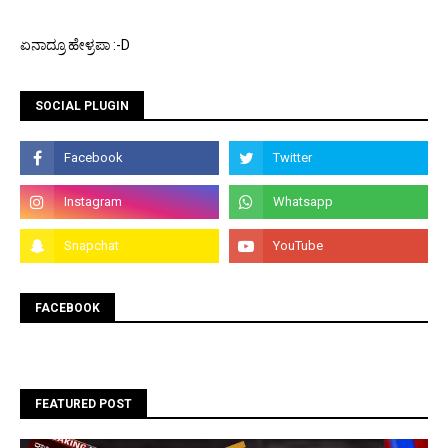
ಏನಾದ್ರೂ ಹೇಳ್ರಪಾ :-D
SOCIAL PLUGIN
FACEBOOK
FEATURED POST