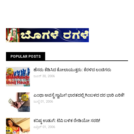
POPULAR POSTS
ಹೆಸರು ಕೆಡಿಸಿದ ಕೋಲಾಯುಕ್ತರು: ಕೆರಳಿದ ಲಂಚಿಗರು
ಜೂನ್ 30, 2006
ಎಂಥಾ ಅವಸ್ಥೆ ಸ್ವಾಮೀ! ಭಾರತದಲ್ಲಿ ಗಿಂಬಳದ ದರ ಭಾರಿ ಏರಿಕೆ!
ಜುಲೈ 01, 2006
ಕನಿಷ್ಠ ಉಡುಗೆ: ಟಿವಿ ಬಳಿಕ ರೇಡಿಯೋ ಸರದಿ!
ಏಪ್ರಿಲ್ 01, 2006