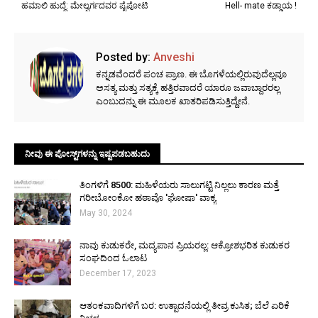
ಹಮಾಲಿ ಹುದ್ದೆ: ಮೇಲ್ವರ್ಗದವರ ಪೈಪೋಟಿ
Hell- mate ಕಡ್ಡಾಯ !
Posted by:
Anveshi
ಕನ್ನಡವೆಂದರೆ ಪಂಚ ಪ್ರಾಣ. ಈ ಬೊಗಳೆಯಲ್ಲಿರುವುದೆಲ್ಲವೂ
ಅಸತ್ಯ ಮತ್ತು ಸತ್ಯಕ್ಕೆ ಹತ್ತಿರವಾದರೆ ಯಾರೂ ಜವಾಬ್ದಾರರಲ್ಲ
ಎಂಬುದನ್ನು ಈ ಮೂಲಕ ಖಾತರಿಪಡಿಸುತ್ತಿದ್ದೇನೆ.
ನೀವು ಈ ಪೋಸ್ಟ್‌ಗಳನ್ನು ಇಷ್ಟಪಡಬಹುದು
ತಿಂಗಳಿಗೆ ₹8500: ಮಹಿಳೆಯರು ಸಾಲುಗಟ್ಟಿ ನಿಲ್ಲಲು ಕಾರಣ ಮತ್ತೆ
ಗರೀಬೋಂಕೋ ಹಠಾವೊ 'ಘೋಷಾ' ವಾಕ್ಯ
May 30, 2024
ನಾವು ಕುಡುಕರೇ, ಮದ್ಯಪಾನ ಪ್ರಿಯರಲ್ಲ: ಆಕ್ರೋಶಭರಿತ ಕುಡುಕರ
ಸಂಘದಿಂದ ಓಲಾಟ
December 17, 2023
ಆತಂಕವಾದಿಗಳಿಗೆ ಬರ: ಉತ್ಪಾದನೆಯಲ್ಲಿ ತೀವ್ರ ಕುಸಿತ; ಬೆಲೆ ಏರಿಕೆ