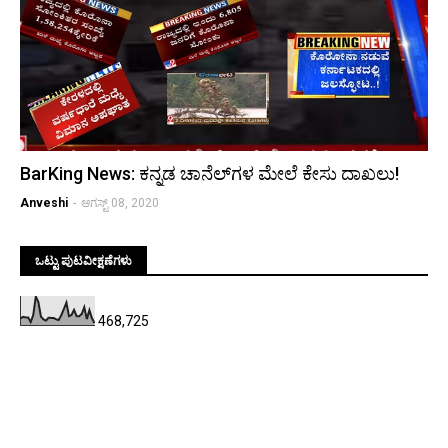
BarKing News: ಕನ್ನಡ ಚಾನೆಲ್‌ಗಳ ಮೇಲೆ ಕೇಸು ದಾಖಲು!
Anveshi
-
ಆಗಸ್ಟ್ 08, 2020
ಒಟ್ಟು ಪುಟವೀಕ್ಷಣೆಗಳು
468,725