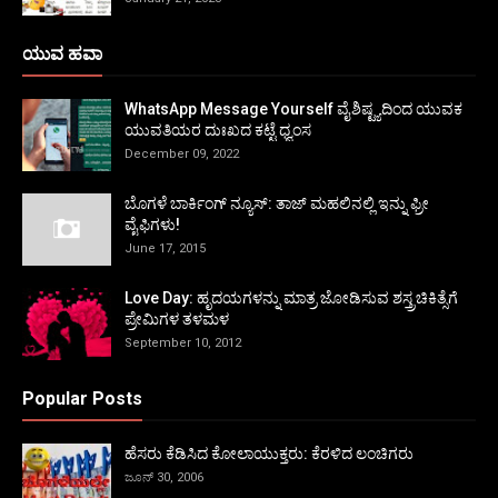
ಯುವ ಹವಾ
WhatsApp Message Yourself ವೈಶಿಷ್ಟ್ಯದಿಂದ ಯುವಕ
ಯುವತಿಯರ ದುಃಖದ ಕಟ್ಟೆ ಧ್ವಂಸ
December 09, 2022
ಬೊಗಳೆ ಬಾರ್ಕಿಂಗ್ ನ್ಯೂಸ್: ತಾಜ್ ಮಹಲಿನಲ್ಲಿ ಇನ್ನು ಫ್ರೀ
ವೈಫಿಗಳು!
June 17, 2015
Love Day: ಹೃದಯಗಳನ್ನು ಮಾತ್ರ ಜೋಡಿಸುವ ಶಸ್ತ್ರಚಿಕಿತ್ಸೆಗೆ
ಪ್ರೇಮಿಗಳ ತಳಮಳ
September 10, 2012
Popular Posts
ಹೆಸರು ಕೆಡಿಸಿದ ಕೋಲಾಯುಕ್ತರು: ಕೆರಳಿದ ಲಂಚಿಗರು
ಜೂನ್ 30, 2006