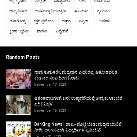
ಭಗ್ನ ಹೃದಯ
ಎಲೆಕ್ಷನ್
ಚುಚ್ಚುವಆಣೆ
ಓಟು
ಜಾಹೀರಾತು
ಬಾಲ್ಯ ವಿವಾದ
ಜನಸಂಖ್ಯಾ ನಿಯಂತ್ರಣ
ತಾಪಮಾನ
ವ್ಯವಹಾರ
ಅನಾರೋಗ್ಯ
ಕತ್ತರಿ ಪ್ರಯೋಗ
ಬ್ಲಾಗಿನ
ಏಪ್ರಿಲ್ 1
ಒದೆಗಳು
ಕ್ರೀಡಾ ಬ್ಯುರೋ
ನ್ಯಾನೋ
ವಿಚ್ಛೇದನೆ
Random Posts
ನಾವು ಕುಡುಕರೇ, ಮದ್ಯಪಾನ ಪ್ರಿಯರಲ್ಲ: ಆಕ್ರೋಶಭರಿತ
ಕುಡುಕರ ಸಂಘದಿಂದ ಓಲಾಟ
December 17, 2023
ಆತಂಕವಾದಿಗಳಿಗೆ ಬರ: ಉತ್ಪಾದನೆಯಲ್ಲಿ ತೀವ್ರ ಕುಸಿತ; ಬೆಲೆ
ಏರಿಕೆ ನಿಚ್ಚಳ
December 16, 2023
BarKing News | ಹಾಲು-ಮೊಟ್ಟೆ ಬೇಡ; ಮದ್ಯದ ಬಾಟಲಿ
ನೀಡಿ: ಅಂಗನವಾಡಿ ವಿದ್ಯಾರ್ಥಿಗಳ ಪ್ರತಿಭಟನೆ
January 21, 2023