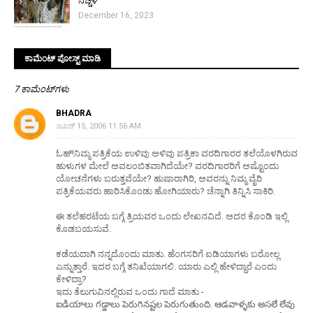
ನಿಚ್ಚಳ
December 16, 2023
ಕಾಮೆಂಟ್‌‌ ಪೋಸ್ಟ್‌ ಮಾಡಿ
7 ಕಾಮೆಂಟ್‌ಗಳು
BHADRA
ಜೂನ್ 15, 2006 11:56 AM
ಓಹ್!ನಿಮ್ಮ ಪತ್ರಿಕೆಯ ಉಳಿವು ಅಳಿವು ಪತ್ರಿಕಾ ವರದಿಗಾರರ ತಲೆಯೊಳಗಿರುವ
ಹುಳುಗಳ ಮೇಲೆ ಅವಲಂಬಿತವಾಗಿದೆಯೇ? ವರದಿಗಾರರಿಗೆ ಅಷ್ಟೊಂದು
ಯೋಚನೆಗಳು ಬರುತ್ತವೆಯೇ? ಹುಷಾರಾಗಿರಿ, ಅವರನ್ನು ನಿಮ್ಮ ವೈರಿ
ಪತ್ರಿಕೆಯವರು ಹಾರಿಸಿಕೊಂಡು ಹೋಗಿಯಾರು? ಚೆನ್ನಾಗಿ ತಿನ್ನಿಸಿ ಸಾಕಿರಿ.
ಈ ತಲೆಹರಟೆಯ ಬಗ್ಗೆ ತ್ರಿಯವರ ಒಂದು ಲೇಖನವಿದೆ. ಅದರ ಕೊಂಡಿ ಇಲ್ಲಿ
ಕೊಡಬಯಸುವೆ.
ಕಡೆಯದಾಗಿ ನನ್ನದೊಂದು ಮಾತು. ಹೆಂಗಸರಿಗೆ ಐಡಿಯಾಗಳು ಬರೋಲ್ಲ
ಎನ್ನುತ್ತಾರೆ. ಇದರ ಬಗ್ಗೆ ತನಿಖೆಯಾಗಲಿ. ಯಾರು ಎಲ್ಲಿ ಹೇಳಿದ್ದಾರೆ ಎಂದು
ಕೇಳಿದ್ರಾ?
ಇದು ತೆಲುಗುವಿನಲ್ಲಿರುವ ಒಂದು ಗಾದೆ ಮಾತು -
ఐడియాలు గడ్డాలు పెరుగినష్టల పెరుగుతుంది. ఆడవాళ్ళకు అసలే లేవు