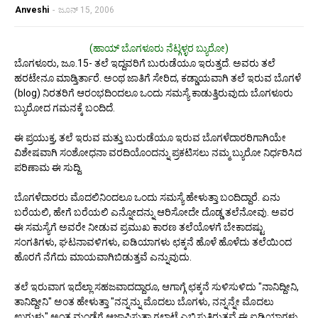
Anveshi
-
ಜೂನ್ 15, 2006
(ಹಾಯ್ ಬೊಗಳೂರು ನೆಟ್ಗಳ್ಳರ ಬ್ಯುರೋ)
ಬೊಗಳೂರು, ಜೂ.15- ತಲೆ ಇದ್ದವರಿಗೆ ಬುರುಡೆಯೂ ಇರುತ್ತದೆ. ಅವರು ತಲೆ
ಹರಟೇನೂ ಮಾಡ್ತಿರ್ತಾರೆ. ಅಂಥ ಜಾತಿಗೆ ಸೇರಿದ, ಕಡ್ಡಾಯವಾಗಿ ತಲೆ ಇರುವ ಬೊಗಳೆ
(blog) ನಿರತರಿಗೆ ಆರಂಭದಿಂದಲೂ ಒಂದು ಸಮಸ್ಯೆ ಕಾಡುತ್ತಿರುವುದು ಬೊಗಳೂರು
ಬ್ಯುರೋದ ಗಮನಕ್ಕೆ ಬಂದಿದೆ.
ಈ ಪ್ರಯುಕ್ತ, ತಲೆ ಇರುವ ಮತ್ತು ಬುರುಡೆಯೂ ಇರುವ ಬೊಗಳೆದಾರರಿಗಾಗಿಯೇ
ವಿಶೇಷವಾಗಿ ಸಂಶೋಧನಾ ವರದಿಯೊಂದನ್ನು ಪ್ರಕಟಿಸಲು ನಮ್ಮ ಬ್ಯುರೋ ನಿರ್ಧರಿಸಿದ
ಪರಿಣಾಮ ಈ ಸುದ್ದಿ.
ಬೊಗಳೆದಾರರು ಮೊದಲಿನಿಂದಲೂ ಒಂದು ಸಮಸ್ಯೆ ಹೇಳುತ್ತಾ ಬಂದಿದ್ದಾರೆ. ಏನು
ಬರೆಯಲಿ, ಹೇಗೆ ಬರೆಯಲಿ ಎನ್ನೋದನ್ನು ಆರಿಸೋದೇ ದೊಡ್ಡ ತಲೆನೋವು. ಅವರ
ಈ ಸಮಸ್ಯೆಗೆ ಅವರೇ ನೀಡುವ ಪ್ರಮುಖ ಕಾರಣ ತಲೆಯೊಳಗೆ ಬೇಕಾದಷ್ಟು
ಸಂಗತಿಗಳು, ಘಟನಾವಳಿಗಳು, ಐಡಿಯಾಗಳು ಛಕ್ಕನೆ ಹೊಳೆ ಹೊಳೆದು ತಲೆಯಿಂದ
ಹೊರಗೆ ನೆಗೆದು ಮಾಯವಾಗಿಬಿಡುತ್ತವೆ ಎನ್ನುವುದು.
ತಲೆ ಇರುವಾಗ ಇದೆಲ್ಲಾ ಸಹಜವಾದದ್ದಾರೂ, ಆಗಾಗ್ಗೆ ಛಕ್ಕನೆ ಸುಳಿಸುಳಿದು "ನಾನಿದ್ದೀನಿ,
ತಾನಿದ್ದೀನಿ" ಅಂತ ಹೇಳುತ್ತಾ "ನನ್ನನ್ನು ಮೊದಲು ಬೊಗಳು, ನನ್ನನ್ನೇ ಮೊದಲು
ಉಗುಳು" ಅಂತ ಮಂಡೆಗೆ ಆಜ್ಞಾಪಿಸುತ್ತಾ ಗಲಾಟೆ ಎಬ್ಬಿಸುತ್ತಿರುತ್ತವೆ ಈ ಐಡಿಯಾಗಳು.