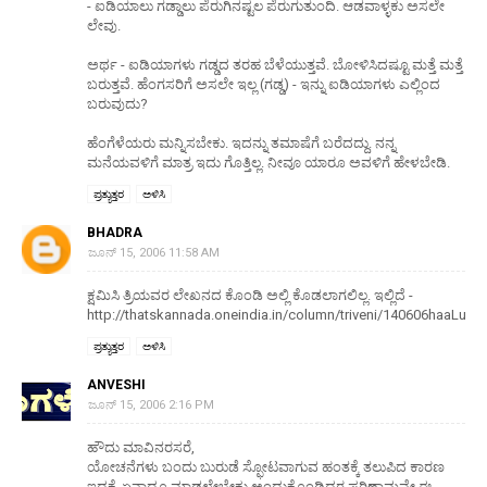
- ಐಡಿಯಾಲು ಗಡ್ಡಾಲು ಪೆರುಗಿನಷ್ಟಲ ಪೆರುಗುತುಂದಿ. ಆಡವಾಳ್ಳಕು ಅಸಲೇ
ಲೇವು.
ಅರ್ಥ - ಐಡಿಯಾಗಳು ಗಡ್ಡದ ತರಹ ಬೆಳೆಯುತ್ತವೆ. ಬೋಳಿಸಿದಷ್ಟೂ ಮತ್ತೆ ಮತ್ತೆ
ಬರುತ್ತವೆ. ಹೆಂಗಸರಿಗೆ ಅಸಲೇ ಇಲ್ಲ (ಗಡ್ಡ) - ಇನ್ನು ಐಡಿಯಾಗಳು ಎಲ್ಲಿಂದ
ಬರುವುದು?
ಹೆಂಗೆಳೆಯರು ಮನ್ನಿಸಬೇಕು. ಇದನ್ನು ತಮಾಷೆಗೆ ಬರೆದದ್ದು. ನನ್ನ
ಮನೆಯವಳಿಗೆ ಮಾತ್ರ ಇದು ಗೊತ್ತಿಲ್ಲ. ನೀವೂ ಯಾರೂ ಅವಳಿಗೆ ಹೇಳಬೇಡಿ.
ಪ್ರತ್ಯುತ್ತರ
ಅಳಿಸಿ
BHADRA
ಜೂನ್ 15, 2006 11:58 AM
ಕ್ಷಮಿಸಿ ತ್ರಿಯವರ ಲೇಖನದ ಕೊಂಡಿ ಅಲ್ಲಿ ಕೊಡಲಾಗಲಿಲ್ಲ. ಇಲ್ಲಿದೆ -
http://thatskannada.oneindia.in/column/triveni/140606haaLu_ha
ಪ್ರತ್ಯುತ್ತರ
ಅಳಿಸಿ
ANVESHI
ಜೂನ್ 15, 2006 2:16 PM
ಹೌದು ಮಾವಿನರಸರೆ,
ಯೋಚನೆಗಳು ಬಂದು ಬುರುಡೆ ಸ್ಫೋಟವಾಗುವ ಹಂತಕ್ಕೆ ತಲುಪಿದ ಕಾರಣ
ಇದಕ್ಕೆ ಏನಾದ್ರೂ ಮಾಡಲೇಬೇಕು ಅಂದುಕೊಂಡಿದ್ದರ ಪರಿಣಾಮವೇ ಈ