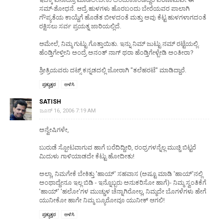
ಸಮ್-ಶೋಧನೆ. ಆದ್ರೆ ಹುಳಗಳು ಹೊರಬಂದು ಬೇರೆಯವರ ಪಾಲಾಗಿ
ಗೌಪ್ಯತೆಯ ಕಾಯ್ದೆಗೆ ಹೊಡೆತ ಬೀಳದಂತೆ ಮತ್ತು ಅವು ಕೆಟ್ಟ ಹುಳಗಳಾಗದಂತೆ
ರಕ್ಷಿಸಲು ಸರ್ವ ಪ್ರಯತ್ನ ಜಾರಿಯಲ್ಲಿದೆ.
ಆಮೇಲೆ, ನಿಮ್ಮ ಗುಟ್ಟು ಗೊತ್ತಾಯಿತು. ಇನ್ನು ನಿಮ್ ಜುಟ್ಟು ನಮ್ ರಟ್ಟೆಯಲ್ಲಿ.
ಹೆಂಡ್ತಿಗೇಳ್ತೀನಿ ಅಂದ್ರೆ ಅನಂತ್ ನಾಗ್ ಥರಾ ಹೆಂಡ್ತಿಗೇಳ್ಬೇಡಿ ಅಂತೀರಾ?
ಶ್ರೀತ್ರಿಯವರು ದಟ್ಸ್ ಕನ್ನಡದಲ್ಲಿ ಜೋರಾಗಿ "ತಲೆಹರಟೆ" ಮಾಡಿದ್ದಾರೆ.
ಪ್ರತ್ಯುತ್ತರ
ಅಳಿಸಿ
SATISH
ಜೂನ್ 16, 2006 7:19 AM
ಅನ್ವೇಷಿಗಳೇ,
ಬುರುಡೆ ಸ್ಪೋಟವಾಗುವ ಹಾಗೆ ಬರೆದಿದ್ದೀರಿ, ರಂಧ್ರಗಳನ್ನೆಲ್ಲ ಮುಚ್ಚಿ ಬಿಟ್ಟರೆ
ಮಿದುಳು ಗಾಳಿಯಾಡದೇ ಕೆಟ್ಟು ಹೋದೀತು!
ಅಲ್ಲಾ, ನಿಮಗೇಕೆ ಬೇಕಿತ್ತು 'ಹಾಯ್' ಸಹವಾಸ (ಅಷ್ಟೂ ಮಾಡಿ 'ಹಾಯ್'ನಲ್ಲಿ
ಅಂಥಾದ್ದೇನೂ ಇಲ್ಲ ಬಿಡಿ - ಇನ್ನೊಬ್ಬರು ಅನುಕರಿಸೋ ಹಾಗೆ)- ನಿಮ್ಮ ಸ್ವಂತಿಕೆಗೆ
'ಹಾಯ್' 'ಹಲೋ'ಗಳ ಮುಚ್ಚುಳ ಚೆನ್ನಾಗಿರೋಲ್ಲ, ನಿಮ್ಮದೇ ಬೊಗಳೆಗಳು ಹೇಗೆ
ಯುನೀಕೋ ಹಾಗೇ ನಿಮ್ಮ ಬ್ಯೂರೋವೂ ಯುನೀಕ್ ಆಗಲಿ!
ಪ್ರತ್ಯುತ್ತರ
ಅಳಿಸಿ