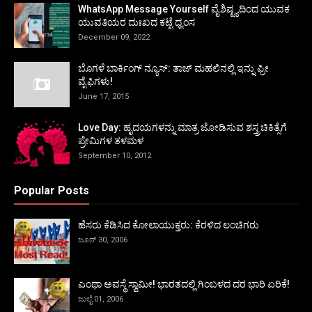
WhatsApp Message Yourself ವೈಶಿಷ್ಟ್ಯದಿಂದ ಯುವಕ
ಯುವತಿಯರ ದುಃಖದ ಕಟ್ಟೆ ಧ್ವಂಸ
December 09, 2022
ಬೊಗಳೆ ಬಾರ್ಕಿಂಗ್ ನ್ಯೂಸ್: ತಾಜ್ ಮಹಲಿನಲ್ಲಿ ಇನ್ನು ಫ್ರೀ
ವೈಫಿಗಳು!
June 17, 2015
Love Day: ಹೃದಯಗಳನ್ನು ಮಾತ್ರ ಜೋಡಿಸುವ ಶಸ್ತ್ರಚಿಕಿತ್ಸೆಗೆ
ಪ್ರೇಮಿಗಳ ತಳಮಳ
September 10, 2012
Popular Posts
ಹೆಸರು ಕೆಡಿಸಿದ ಕೋಲಾಯುಕ್ತರು: ಕೆರಳಿದ ಲಂಚಿಗರು
ಜೂನ್ 30, 2006
ಎಂಥಾ ಅವಸ್ಥೆ ಸ್ವಾಮೀ! ಭಾರತದಲ್ಲಿ ಗಿಂಬಳದ ದರ ಭಾರಿ ಏರಿಕೆ!
ಜುಲೈ 01, 2006