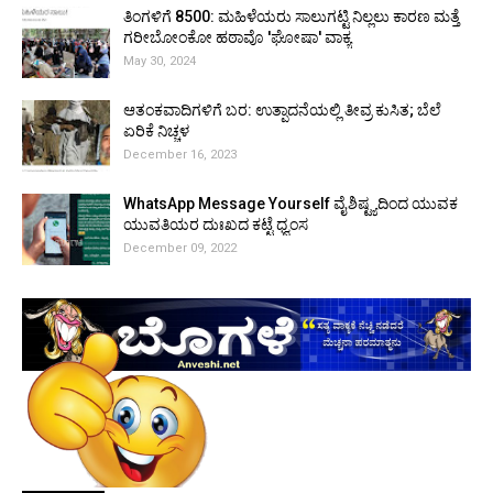
ತಿಂಗಳಿಗೆ ₹8500: ಮಹಿಳೆಯರು ಸಾಲುಗಟ್ಟಿ ನಿಲ್ಲಲು ಕಾರಣ ಮತ್ತೆ
ಗರೀಬೋಂಕೋ ಹಠಾವೊ 'ಘೋಷಾ' ವಾಕ್ಯ
May 30, 2024
ಆತಂಕವಾದಿಗಳಿಗೆ ಬರ: ಉತ್ಪಾದನೆಯಲ್ಲಿ ತೀವ್ರ ಕುಸಿತ; ಬೆಲೆ
ಏರಿಕೆ ನಿಚ್ಚಳ
December 16, 2023
WhatsApp Message Yourself ವೈಶಿಷ್ಟ್ಯದಿಂದ ಯುವಕ
ಯುವತಿಯರ ದುಃಖದ ಕಟ್ಟೆ ಧ್ವಂಸ
December 09, 2022