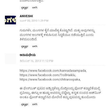
ಪರಿಶೀಲಿಸಲಾಗುತ್ತಿದೆ.
ಪ್ರತ್ಯುತ್ತರ
ಅಳಿಸಿ
ANVESHI
ಜೂನ್ 05, 2010 1:29 PM
ಗುರುಗಳೇ, ಮಂಗಗಳ ಕೈಗೆ ಮಾಣಿಕ್ಯ ಕೊಟ್ಟಾಗಿದೆ. ಮತ್ತು ಅವುಗಳನ್ನು
ಮಂಗಗಳ ಅಂಗಳಕ್ಕೆ ಕಳುಹಿಸುವ ಸಿದ್ಧತೆಯೂ ನಡೆಯುತ್ತಿದೆ ಎಂದು
ತಿಳಿದುಬಂದಿದೆ.
ಪ್ರತ್ಯುತ್ತರ
ಅಳಿಸಿ
ಅನಾಮಧೇಯ
ಡಿಸೆಂಬರ್ 16, 2013 11:12 PM
https://www.facebook.com/kannadasampada,
https://www.facebook.com/TrollHaiklu,
https://www.facebook.com/chitraroopaka,
ಈ ಫೇಸ್‌ಬುಕ್ ಪುಟದ ಅಡ್ಮಿನ್ಗಳೆಲ್ಲಾ ಮೊದ್ಲೀಂದ್ಲು ಫೋನ್ ಕದ್ದಾಲಿಕೆಯಲ್ಲಿ
ಪ್ರವೀಣ್ರು, ಈಗ್ಲೂ ಆ ಹುಚ್ಚು ಅವರನ್ನು ಬಿಟ್ಟಿಲ್ಲಾ, ಕನ್ನಡ ಸಂಪದ ಆಡ್‌ಮಿನ್
ಅಂತೂ ಫೋನ್ ಕದ್ದಾಲಿಸಿದ ಮೇಲೇನೆ ತಮ್ಮ ಪುಟವನ್ನು ತುಂಬೋದು
ಪ್ರತ್ಯುತ್ತರ
ಅಳಿಸಿ