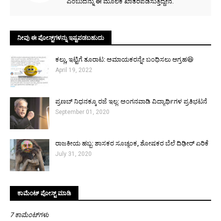
ಎಂಬುದನ್ನು ಈ ಮೂಲಕ ಖಾತರಿಪಡಿಸುತ್ತಿದ್ದೇನೆ.
ನೀವು ಈ ಪೋಸ್ಟ್‌ಗಳನ್ನು ಇಷ್ಟಪಡಬಹುದು
ಕಲ್ಲು, ಇಟ್ಟಿಗೆ ತೂರಾಟ: ಅಮಾಯಕರನ್ನೇ ಬಂಧಿಸಲು ಆಗ್ರಹ😆
April 19, 2022
ಪ್ರಣಬ್ ನಿಧನಕ್ಕೂ ರಜೆ ಇಲ್ಲ: ಅಂಗನವಾಡಿ ವಿದ್ಯಾರ್ಥಿಗಳ ಪ್ರತಿಭಟನೆ
September 01, 2020
ರಾಜಕೀಯ ಹಬ್ಬ: ಶಾಸಕರ ಸೂಚ್ಯಂಕ, ಶೋಷಕರ ಬೆಲೆ ದಿಢೀರ್ ಏರಿಕೆ
July 31, 2020
ಕಾಮೆಂಟ್‌‌ ಪೋಸ್ಟ್‌ ಮಾಡಿ
7 ಕಾಮೆಂಟ್‌ಗಳು