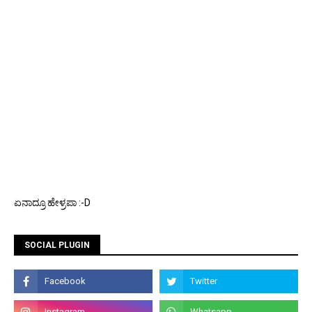
ಏನಾದ್ರೂ ಹೇಳ್ರಪಾ :-D
SOCIAL PLUGIN