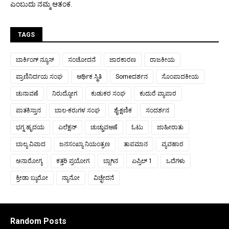
ಎಂಬುದು ನಮ್ಮ ಆತಂಕ.
TAGS
ಬಾರ್ಕಿಂಗ್ ನ್ಯೂಸ್
ಸಂಚೋದನೆ
ಜಾರಕಾರಣ
ರಾಜಕೀಯ
ಪ್ರಾಣಿನಿರ್ದಯ ಸಂಘ
ಆರ್ಥಿಕ ಸ್ಥಿತಿ
Someದರ್ಶನ
ಸೊಂಪಾದಕೀಯ
ಚುನಾವಣೆ
ನಿರುದ್ಯೋಗ
ಕುಡುಕರ ಸಂಘ
ಕುದುರೆ ವ್ಯಾಪಾರ
ಪಾತಕಿಸ್ತಾನ
ಬಾಲ-ಕರುಗಳ ಸಂಘ
ಶೈ-ಕ್ಷಣಿಕ
ಸಂದರ್ಶನ
ಭಗ್ನ ಹೃದಯ
ಎಲೆಕ್ಷನ್
ಚುಚ್ಚುವಆಣೆ
ಓಟು
ಜಾಹೀರಾತು
ಬಾಲ್ಯ ವಿವಾದ
ಜನಸಂಖ್ಯಾ ನಿಯಂತ್ರಣ
ತಾಪಮಾನ
ವ್ಯವಹಾರ
ಅನಾರೋಗ್ಯ
ಕತ್ತರಿ ಪ್ರಯೋಗ
ಬ್ಲಾಗಿನ
ಏಪ್ರಿಲ್ 1
ಒದೆಗಳು
ಕ್ರೀಡಾ ಬ್ಯುರೋ
ನ್ಯಾನೋ
ವಿಚ್ಛೇದನೆ
Random Posts