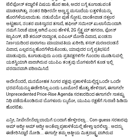
ಟೆಲಿಫೋನ್ ಕದ್ದಾಲಿಕೆ ವಿಷಯ ಹೊರ ಹಾಕಿ, ಅದರ ಬಗ್ಗೆ ಕೂಗಾಡುವಂತೆ
ಮಾಡಲಾಗಿತ್ತು. ನಂತರ ದಿಢೀರನೇ ಅಣ್ವಸ್ತ್ರ ಮಸೂದೆಯ ಬತ್ತಳಿಕೆಯನ್ನು
ಹೊರಗೆಳೆಯಲಾಯಿತು. ನಡುವೆಯೇ ಪುಣೆ ಸ್ಫೋಟ, ದಾಂತೇವಾಡ ನಕ್ಸಲರ
ಅಟ್ಟಹಾಸ, ನಂತರ ಪಾಕಿಸ್ತಾನದ ತಗಾದೆ, ಹಫೀಜ್ ಸಯೀದ್ ಖುಲಾಸೆಯಿಂದಾಗಿ
ನಮಗೆ ನಿರಾಶೆ ಮಾತ್ರ ಆಗಿದೆ ಎಂಬ ಹೇಳಿಕೆ, 2G ಸ್ಪೆಕ್ಟ್ರಮ್ ಹಗರಣ, ಫೋನ್
ಟ್ಯಾಪಿಂಗ್, ಶಶಿ ತರೂರ್ ರಾದ್ಧಾಂತ, ಐಪಿಎಲ್ ಮೋದಿ ವಿವಾದ, ಖಂಡನಾ
ನಿರ್ಣಯದಿಂದ ಪಾರಾಗಲು ಮಾಯಾವತಿಯ ಖರೀದಿ, ಕಸಬ್ ಮರಣದಂಡನೆ
ವಿವಾದ, ಎಲ್ಲವನ್ನೂ ಹೊರಗೆಳೆದುಕೊಂಡು, ಯಾವುದರ ಬಗ್ಗೆ ಪ್ರತಿಭಟನೆ
ಮಾಡುವುದು, ಕೂಗಾಡುವುದು ಎಂದು ಪ್ರತಿಪಕ್ಷಗಳಿಗೇ ಗೊಂದಲ ಮೂಡಿಸುವಲ್ಲಿ
ಯಶಸ್ವಿಯಾಗಿ ಪಾರಾಗಿರುವ ಯುಪಿಎ ತಂತ್ರವು ಬೊಗಳೂರಿಗೆ ಕೂಡ ಇಲ್ಲಿ
ವರದಾನವಾಗಿ ಪರಿಣಮಿಸಿದೆ.
ಅದೇನೆಂದರೆ, ಮನಮೋಹಕ ಸಿಂಗರ ಪಕ್ಷವು ಪ್ರಣಾಳಿಕೆಯಲ್ಲಿದ್ದ ಒಂದೇ ಒಂದೇ
ಭರವಸೆಯನ್ನೂ ಈಡೇರಿಸಿಲ್ಲ ಎಂದು ಒಣಮೋರೆ ಹೊತ್ತು ಹೇಳಿದಾಗ, ಈಗಾಗಲೇ
Unprecedented Price-Rise Agenda ಸರಕಾರದಿಂದ ಈಗಾಗಲೇ ಸಾಕಷ್ಟು
ನಿಧಿ ಪಡೆದುಕೊಂಡಿರುವ ಬೊಗಳೂರು ಬ್ಯುರೋ, ಯುಪಿಎ ರಕ್ಷಣೆಗೆ ಗುರಾಣಿ ಹಿಡಿದು
ಹೊರಟಿತು.
ಏನ್ರೀ, ನೀವೇನೇನೆಲ್ಲಾ ಬಾಯಿಗೆ ಬಂದಾಗೆ ಹೇಳ್ತೀರಲ್ಲಾ.... Con-guess ಸರಕಾರವು
ಆಮ್ ಆದ್ಮೀ ಆಮ್ ಆದ್ಮೀ ಅಂತೆಲ್ಲಾ ಪ್ರಣಾಳಿಕೆಯಲ್ಲಿ ಹೇಳ್ತಾ ಇರಲಿಲ್ವಾ... ಅದನ್ನು
ಈಡೇರಿಸಿದ್ದಾರೆ ನೋಡಿ.... ಈಗಾಗ್ಲೇ ತಮ್ಮ ಆತ್ಮೀಯ ಮಿತ್ರರಾಷ್ಟ್ರವಾಗಿರುವ