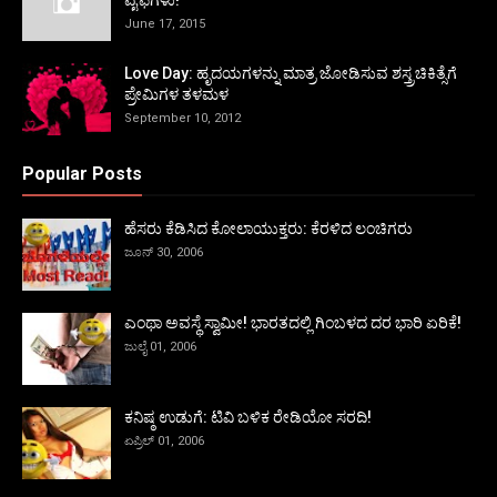
ವೈಫಿಗಳು!
June 17, 2015
Love Day: ಹೃದಯಗಳನ್ನು ಮಾತ್ರ ಜೋಡಿಸುವ ಶಸ್ತ್ರಚಿಕಿತ್ಸೆಗೆ
ಪ್ರೇಮಿಗಳ ತಳಮಳ
September 10, 2012
Popular Posts
ಹೆಸರು ಕೆಡಿಸಿದ ಕೋಲಾಯುಕ್ತರು: ಕೆರಳಿದ ಲಂಚಿಗರು
ಜೂನ್ 30, 2006
ಎಂಥಾ ಅವಸ್ಥೆ ಸ್ವಾಮೀ! ಭಾರತದಲ್ಲಿ ಗಿಂಬಳದ ದರ ಭಾರಿ ಏರಿಕೆ!
ಜುಲೈ 01, 2006
ಕನಿಷ್ಠ ಉಡುಗೆ: ಟಿವಿ ಬಳಿಕ ರೇಡಿಯೋ ಸರದಿ!
ಏಪ್ರಿಲ್ 01, 2006