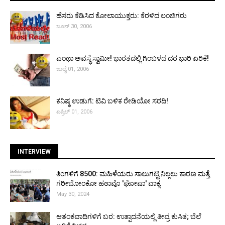
ಹೆಸರು ಕೆಡಿಸಿದ ಕೋಲಾಯುಕ್ತರು: ಕೆರಳಿದ ಲಂಚಿಗರು
ಜೂನ್ 30, 2006
ಎಂಥಾ ಅವಸ್ಥೆ ಸ್ವಾಮೀ! ಭಾರತದಲ್ಲಿ ಗಿಂಬಳದ ದರ ಭಾರಿ ಏರಿಕೆ!
ಜುಲೈ 01, 2006
ಕನಿಷ್ಠ ಉಡುಗೆ: ಟಿವಿ ಬಳಿಕ ರೇಡಿಯೋ ಸರದಿ!
ಏಪ್ರಿಲ್ 01, 2006
INTERVIEW
ತಿಂಗಳಿಗೆ ₹8500: ಮಹಿಳೆಯರು ಸಾಲುಗಟ್ಟಿ ನಿಲ್ಲಲು ಕಾರಣ ಮತ್ತೆ
ಗರೀಬೋಂಕೋ ಹಠಾವೊ 'ಘೋಷಾ' ವಾಕ್ಯ
May 30, 2024
ಆತಂಕವಾದಿಗಳಿಗೆ ಬರ: ಉತ್ಪಾದನೆಯಲ್ಲಿ ತೀವ್ರ ಕುಸಿತ; ಬೆಲೆ