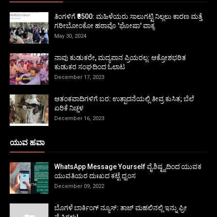
ತಿಂಗಳಿಗೆ ₹8500: ಮಹಿಳೆಯರು ಸಾಲುಗಟ್ಟಿ ನಿಲ್ಲಲು ಕಾರಣ ಮತ್ತೆ
ಗರೀಬೋಂಕೋ ಹಠಾವೊ 'ಘೋಷಾ' ವಾಕ್ಯ
May 30, 2024
ನಾವು ಕುಡುಕರೇ, ಮದ್ಯಪಾನ ಪ್ರಿಯರಲ್ಲ: ಆಕ್ರೋಶಭರಿತ
ಕುಡುಕರ ಸಂಘದಿಂದ ಓಲಾಟ
December 17, 2023
ಆತಂಕವಾದಿಗಳಿಗೆ ಬರ: ಉತ್ಪಾದನೆಯಲ್ಲಿ ತೀವ್ರ ಕುಸಿತ; ಬೆಲೆ
ಏರಿಕೆ ನಿಚ್ಚಳ
December 16, 2023
ಯುವ ಹವಾ
WhatsApp Message Yourself ವೈಶಿಷ್ಟ್ಯದಿಂದ ಯುವಕ
ಯುವತಿಯರ ದುಃಖದ ಕಟ್ಟೆ ಧ್ವಂಸ
December 09, 2022
ಬೊಗಳೆ ಬಾರ್ಕಿಂಗ್ ನ್ಯೂಸ್: ತಾಜ್ ಮಹಲಿನಲ್ಲಿ ಇನ್ನು ಫ್ರೀ