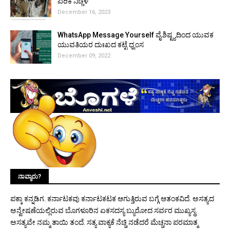
ಏರಿಕೆ ನಿಚ್ಚಳ
December 16, 2023
WhatsApp Message Yourself ವೈಶಿಷ್ಟ್ಯದಿಂದ ಯುವಕ
ಯುವತಿಯರ ದುಃಖದ ಕಟ್ಟೆ ಧ್ವಂಸ
December 09, 2022
ನಾವ್ಯಾರು?
ಪಕ್ಕಾ ಕನ್ನಡಿಗ. ಕರ್ನಾಟಕವು ಕರ್ನಾಟಕಟಕ ಆಗುತ್ತಿರುವ ಬಗ್ಗೆ ಆತಂಕವಿದೆ. ಅಸತ್ಯದ
ಅನ್ವೇಷಣೆಯಲ್ಲಿರುವ ಬೊಗಳೂರಿನ ಏಕಸದಸ್ಯ ಬ್ಯುರೋದ ಸರ್ವರ ಮುಖ್ಯಸ್ಥ.
ಅಸತ್ಯವೇ ನಮ್ಮ ತಾಯಿ ತಂದೆ. ಸತ್ಯ ವಾಕ್ಯಕೆ ನೆಚ್ಚಿ ನಡೆದರೆ ಮೆಚ್ಚನಾ ಪರಮಾತ್ಮ