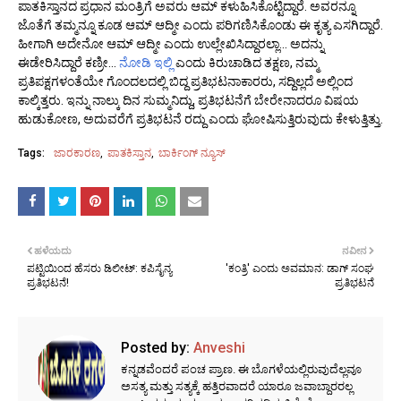
ಪಾತಕಿಸ್ತಾನದ ಪ್ರಧಾನ ಮಂತ್ರಿಗೆ ಅವರು ಆಮ್ ಕಳುಹಿಸಿಕೊಟ್ಟಿದ್ದಾರೆ. ಅವರನ್ನೂ
ಜೊತೆಗೆ ತಮ್ಮನ್ನೂ ಕೂಡ ಆಮ್ ಆದ್ಮೀ ಎಂದು ಪರಿಗಣಿಸಿಕೊಂಡು ಈ ಕೃತ್ಯ ಎಸಗಿದ್ದಾರೆ.
ಹೀಗಾಗಿ ಅದೇನೋ ಆಮ್ ಆದ್ಮೀ ಎಂದು ಉಲ್ಲೇಖಿಸಿದ್ದಾರಲ್ಲಾ... ಅದನ್ನು
ಈಡೇರಿಸಿದ್ದಾರೆ ಕಣ್ರೀ...
ನೋಡಿ ಇಲ್ಲಿ
ಎಂದು ಕಿರುಚಾಡಿದ ತಕ್ಷಣ, ನಮ್ಮ
ಪ್ರತಿಪಕ್ಷಗಳಂತೆಯೇ ಗೊಂದಲದಲ್ಲಿ ಬಿದ್ದ ಪ್ರತಿಭಟನಾಕಾರರು, ಸದ್ದಿಲ್ಲದೆ ಅಲ್ಲಿಂದ
ಕಾಲ್ಕಿತ್ತರು. ಇನ್ನು ನಾಲ್ಕು ದಿನ ಸುಮ್ಮನಿದ್ದು, ಪ್ರತಿಭಟನೆಗೆ ಬೇರೇನಾದರೂ ವಿಷಯ
ಹುಡುಕೋಣ, ಅದುವರೆಗೆ ಪ್ರತಿಭಟನೆ ರದ್ದು ಎಂದು ಘೋಷಿಸುತ್ತಿರುವುದು ಕೇಳುತ್ತಿತ್ತು.
Tags:
ಜಾರಕಾರಣ
ಪಾತಕಿಸ್ತಾನ
ಬಾರ್ಕಿಂಗ್ ನ್ಯೂಸ್
ಹಳೆಯದು
ನವೀನ
ಪಟ್ಟಿಯಿಂದ ಹೆಸರು ಡಿಲೀಟ್: ಕಪಿಸೈನ್ಯ
'ಕಂತ್ರಿ' ಎಂದು ಅವಮಾನ: ಡಾಗ್ ಸಂಘ
ಪ್ರತಿಭಟನೆ!
ಪ್ರತಿಭಟನೆ
Posted by:
Anveshi
ಕನ್ನಡವೆಂದರೆ ಪಂಚ ಪ್ರಾಣ. ಈ ಬೊಗಳೆಯಲ್ಲಿರುವುದೆಲ್ಲವೂ
ಅಸತ್ಯ ಮತ್ತು ಸತ್ಯಕ್ಕೆ ಹತ್ತಿರವಾದರೆ ಯಾರೂ ಜವಾಬ್ದಾರರಲ್ಲ