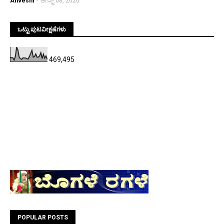
Anveshi
-
ಆಗಸ್ಟ್ 08, 2020
ಒಟ್ಟು ಪುಟವೀಕ್ಷಣೆಗಳು
469,495
POPULAR POSTS