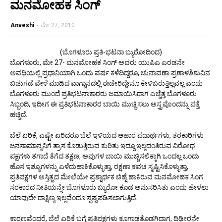
ಮನಮೋಹಕ ಸಿಂಗ್
Anveshi
-
ಮೇ 27, 2010
(ಬೊಗಳೂರು ಪ್ರತಿ-ಭಟನಾ ಬ್ಯುರೋದಿಂದ)
ಬೊಗಳೂರು, ಮೇ 27- ಮನಮೋಹಕ ಸಿಂಗ್ ಅವರು ಯುಪಿಎ ಎರಡನೇ
ಅವಧಿಯಲ್ಲಿ ಪ್ರಧಾನಿಯಾಗಿ ಒಂದು ವರ್ಷ ಕಳೆದಿದ್ದರೂ, ಚುನಾವಣಾ ಪ್ರಣಾಳಶಿಶುವಿನ
ಬಿಡುಗಡೆ ವೇಳೆ ಮಾಡಿದ ವಾಗ್ದಾನದಲ್ಲಿ ಈಡೇರಿದ್ದೇನೂ ಕೇಳಿಬರುತ್ತಿಲ್ಲವಲ್ಲ ಎಂದು
ಬೊಗಳೂರು ಮುಂದೆ ಪ್ರತಿಭಟನಾಕಾರರು ಜಮಾಯಿಸಿದಾಗ ಎಚ್ಚೆತ್ತ ಬೊಗಳೂರು
ಸಿಬ್ಬಂದಿ, ಇದೀಗ ಈ ಪ್ರತಿಭಟನಾಕಾರರ ಬಾಯಿ ಮುಚ್ಚಿಸಲು ಅಸ್ತ್ರವೊಂದನ್ನು ಪತ್ತೆ
ಹಚ್ಚಿದೆ.
ಬೆಲೆ ಏರಿಕೆ, ಎಷ್ಟೇ ಏರಿದರೂ ಬೆಲೆ ಇಳಿಯದ ಆಹಾರ ಪದಾರ್ಥಗಳು, ತರಕಾರಿಗಳು
ಜನಸಾಮಾನ್ಯನಿಗೆ ತ್ರಾಸ ಕೊಡುತ್ತಿರುವ ಕುರಿತು ಇದ್ದೂ ಇಲ್ಲದಂತಿರುವ ವಿರೋಧ
ಪಕ್ಷಗಳು ತಗಾದೆ ತೆಗೆದ ತಕ್ಷಣ, ಅವುಗಳ ಬಾಯಿ ಮುಚ್ಚಿಸಲಿಕ್ಕಾಗಿ ಒಂದಲ್ಲ ಒಂದು
ಹೊಸ ಇಶ್ಯೂಗಳನ್ನು ಎಳೆದುಹಾಕಿಕೊಳ್ಳುತ್ತಾ, ರಕ್ಷಣಾ ಕವಚ ಸೃಷ್ಟಿಸಿಕೊಳ್ಳುತ್ತಾ,
ಪ್ರತಿಪಕ್ಷಗಳ ಅಸ್ತಿತ್ವದ ಮೇಲೆಯೇ ಪ್ರಶ್ನಾರ್ಥಕ ಚಿಹ್ನೆ ಹಾಕಿರುವ ಮನಮೋಹಕ ಸಿಂಗ
ಸರಕಾರದ ನೀತಿಯನ್ನೇ ಬೊಗಳೂರು ಬ್ಯುರೋ ಕೂಡ ಅನುಸರಿಸಿತು ಎಂದು ಹೇಳಲು
ಯಾವುದೇ ದಾಕ್ಷಿಣ್ಯ ಇಲ್ಲವೆಂದೂ ಸ್ಪಷ್ಟಪಡಿಸಲಾಗುತ್ತಿದೆ.
ಕಾರಣವೆಂದರೆ, ಬೆಲೆ ಏರಿಕೆ ಬಗ್ಗೆ ಪ್ರತಿಪಕ್ಷಗಳು ಕೂಗಾಡತೊಡಗಿದಾಗ, ದಿಢೀರನೇ