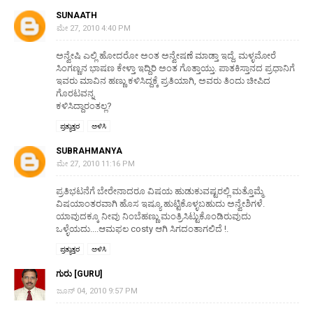
SUNAATH
ಮೇ 27, 2010 4:40 PM
ಅನ್ವೇಷಿ ಎಲ್ಲಿ ಹೋದರೋ ಅಂತ ಅನ್ವೇಷಣೆ ಮಾಡ್ತಾ ಇದ್ದೆ. ಮಳ್ಳಮೋರೆ
ಸಿಂಗಣ್ಣನ ಭಾಷಣ ಕೇಳ್ತಾ ಇದ್ದಿರಿ ಅಂತ ಗೊತ್ತಾಯ್ತು. ಪಾತಕಿಸ್ತಾನದ ಪ್ರಧಾನಿಗೆ
ಇವರು ಮಾವಿನ ಹಣ್ಣು ಕಳಿಸಿದ್ದಕ್ಕೆ ಪ್ರತಿಯಾಗಿ, ಅವರು ತಿಂದು ಚೀಪಿದ
ಗೊರಟವನ್ನ
ಕಳಿಸಿದ್ದಾರಂತಲ್ಲ?
ಪ್ರತ್ಯುತ್ತರ
ಅಳಿಸಿ
SUBRAHMANYA
ಮೇ 27, 2010 11:16 PM
ಪ್ರತಿಭಟನೆಗೆ ಬೇರೇನಾದರೂ ವಿಷಯ ಹುಡುಕುವಷ್ಟರಲ್ಲಿ ಮತ್ತೊಮ್ಮೆ
ವಿಷಯಾಂತರವಾಗಿ ಹೊಸ ಇಷ್ಯೂ ಹುಟ್ಟಿಕೊಳ್ಳಬಹುದು ಅನ್ವೇಶಿಗಳೆ.
ಯಾವುದಕ್ಕೂ ನೀವು ನಿಂಬೆಹಣ್ಣು ಮಂತ್ರಿಸಿಟ್ಟುಕೊಂಡಿರುವುದು
ಒಳ್ಳೆಯದು....ಆಮಫಲ costy ಆಗಿ ಸಿಗದಂತಾಗಲಿದೆ !.
ಪ್ರತ್ಯುತ್ತರ
ಅಳಿಸಿ
ಗುರು [GURU]
ಜೂನ್ 04, 2010 9:57 PM