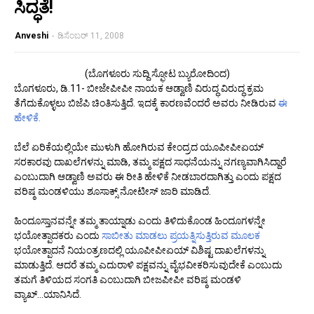
ಸಿದ್ಧತೆ!
Anveshi
-
ಡಿಸೆಂಬರ್ 11, 2008
(ಬೊಗಳೂರು ಸುದ್ದಿ ಸ್ಫೋಟ ಬ್ಯುರೋದಿಂದ)
ಬೊಗಳೂರು, ಡಿ.11- ಬೀಜೇಪೀಪೀ ನಾಯಕ ಆಡ್ವಾಣಿ ವಿರುದ್ಧ ವಿರುದ್ಧ ಕ್ರಮ
ತೆಗೆದುಕೊಳ್ಳಲು ಬಿಜೆಪಿ ಚಿಂತಿಸುತ್ತಿದೆ. ಇದಕ್ಕೆ ಕಾರಣವೆಂದರೆ ಅವರು ನೀಡಿರುವ
ಈ
ಹೇಳಿಕೆ
.
ಬೆಲೆ ಏರಿಕೆಯಲ್ಲಿಯೇ ಮುಳುಗಿ ಹೋಗಿರುವ ಕೇಂದ್ರದ ಯೂಪೀಪೀಏಯ್
ಸರಕಾರವು ದಾಖಲೆಗಳನ್ನು ಮಾಡಿ, ತಮ್ಮ ಪಕ್ಷದ ಸಾಧನೆಯನ್ನು ನಗಣ್ಯವಾಗಿಸಿದ್ದಾರೆ
ಎಂಬುದಾಗಿ ಆಡ್ವಾಣಿ ಅವರು ಈ ರೀತಿ ಹೇಳಿಕೆ ನೀಡಬಾರದಾಗಿತ್ತು ಎಂದು ಪಕ್ಷದ
ವರಿಷ್ಠ ಮಂಡಳಿಯು ಶೂಸಾಕ್ಸ್ ನೋಟೀಸ್ ಜಾರಿ ಮಾಡಿದೆ.
ಹಿಂದೂಸ್ತಾನವನ್ನೇ ತಮ್ಮ ತಾಯ್ನಾಡು ಎಂದು ತಿಳಿದುಕೊಂಡ ಹಿಂದೂಗಳನ್ನೇ
ಭಯೋತ್ಪಾದಕರು ಎಂದು
ಸಾಬೀತು ಮಾಡಲು ಪ್ರಯತ್ನಿಸುತ್ತಿರುವ ಮೂಲಕ
ಭಯೋತ್ಪಾದನೆ ನಿಯಂತ್ರಣದಲ್ಲಿ ಯೂಪೀಪೀಏಯ್ ವಿಶಿಷ್ಟ ದಾಖಲೆಗಳನ್ನು
ಮಾಡುತ್ತಿದೆ. ಆದರೆ ತಮ್ಮ ಎದುರಾಳಿ ಪಕ್ಷವನ್ನು ವೈಭವೀಕರಿಸುವುದೇಕೆ ಎಂಬುದು
ತಮಗೆ ತಿಳಿಯದ ಸಂಗತಿ ಎಂಬುದಾಗಿ ಬೀಜಪೀಪೀ ವರಿಷ್ಠ ಮಂಡಳಿ
ವ್ಯಾಖ್...ಯಾನಿಸಿದೆ.