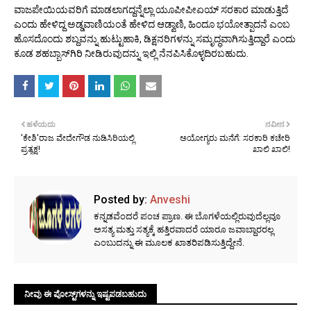
ವಾಜಪೇಯಿಯವರಿಗೆ ಮಾಡಲಾಗದ್ದನ್ನೆಲ್ಲಾ ಯೂಪೀಪೀಏಯ್ ಸರಕಾರ ಮಾಡುತ್ತಿದೆ
ಎಂದು ಹೇಳಿದ್ದ ಅಡ್ಡವಾಣಿಯಂತೆ ಹೇಳಿದ ಆಡ್ವಾಣಿ, ಹಿಂದೂ ಭಯೋತ್ಪಾದನೆ ಎಂಬ
ಹೊಸದೊಂದು ಶಬ್ದವನ್ನು ಹುಟ್ಟುಹಾಕಿ, ಡಿಕ್ಷನರಿಗಳನ್ನು ಸಮೃದ್ಧವಾಗಿಸುತ್ತಿದ್ದಾರೆ ಎಂದು
ಕೂಡ ಶಹಬ್ಬಾಸ್‌ಗಿರಿ ನೀಡಿರುವುದನ್ನು ಇಲ್ಲಿ ನೆನಪಿಸಿಕೊಳ್ಳದಿರಬಹುದು.
ಹಳೆಯದು
ನವೀನ
'ಕೇಶಿ'ರಾಜ ವೇದೇಗೌಡ ನುಡಿಸಿರಿಯಲ್ಲಿ
ಅಯೋಗ್ಯರು ಮನೆಗೆ: ಸರಕಾರಿ ಕಚೇರಿ
ಪ್ರತ್ಯಕ್ಷ!
ಖಾಲಿ ಖಾಲಿ!
Posted by:
Anveshi
ಕನ್ನಡವೆಂದರೆ ಪಂಚ ಪ್ರಾಣ. ಈ ಬೊಗಳೆಯಲ್ಲಿರುವುದೆಲ್ಲವೂ
ಅಸತ್ಯ ಮತ್ತು ಸತ್ಯಕ್ಕೆ ಹತ್ತಿರವಾದರೆ ಯಾರೂ ಜವಾಬ್ದಾರರಲ್ಲ
ಎಂಬುದನ್ನು ಈ ಮೂಲಕ ಖಾತರಿಪಡಿಸುತ್ತಿದ್ದೇನೆ.
ನೀವು ಈ ಪೋಸ್ಟ್‌ಗಳನ್ನು ಇಷ್ಟಪಡಬಹುದು