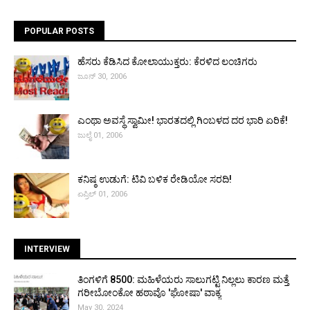
POPULAR POSTS
ಹೆಸರು ಕೆಡಿಸಿದ ಕೋಲಾಯುಕ್ತರು: ಕೆರಳಿದ ಲಂಚಿಗರು
ಜೂನ್ 30, 2006
ಎಂಥಾ ಅವಸ್ಥೆ ಸ್ವಾಮೀ! ಭಾರತದಲ್ಲಿ ಗಿಂಬಳದ ದರ ಭಾರಿ ಏರಿಕೆ!
ಜುಲೈ 01, 2006
ಕನಿಷ್ಠ ಉಡುಗೆ: ಟಿವಿ ಬಳಿಕ ರೇಡಿಯೋ ಸರದಿ!
ಏಪ್ರಿಲ್ 01, 2006
INTERVIEW
ತಿಂಗಳಿಗೆ ₹8500: ಮಹಿಳೆಯರು ಸಾಲುಗಟ್ಟಿ ನಿಲ್ಲಲು ಕಾರಣ ಮತ್ತೆ
ಗರೀಬೋಂಕೋ ಹಠಾವೊ 'ಘೋಷಾ' ವಾಕ್ಯ
May 30, 2024