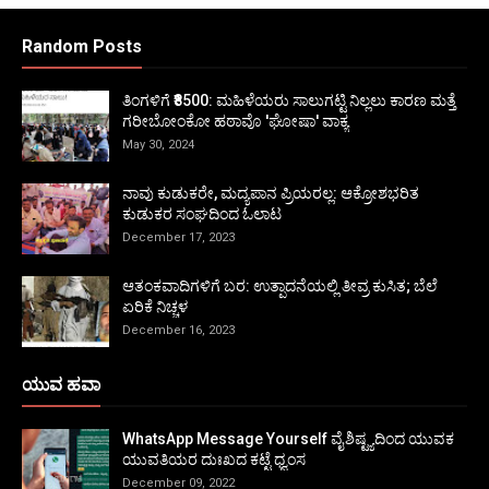
Random Posts
ತಿಂಗಳಿಗೆ ₹8500: ಮಹಿಳೆಯರು ಸಾಲುಗಟ್ಟಿ ನಿಲ್ಲಲು ಕಾರಣ ಮತ್ತೆ
ಗರೀಬೋಂಕೋ ಹಠಾವೊ 'ಘೋಷಾ' ವಾಕ್ಯ
May 30, 2024
ನಾವು ಕುಡುಕರೇ, ಮದ್ಯಪಾನ ಪ್ರಿಯರಲ್ಲ: ಆಕ್ರೋಶಭರಿತ
ಕುಡುಕರ ಸಂಘದಿಂದ ಓಲಾಟ
December 17, 2023
ಆತಂಕವಾದಿಗಳಿಗೆ ಬರ: ಉತ್ಪಾದನೆಯಲ್ಲಿ ತೀವ್ರ ಕುಸಿತ; ಬೆಲೆ
ಏರಿಕೆ ನಿಚ್ಚಳ
December 16, 2023
ಯುವ ಹವಾ
WhatsApp Message Yourself ವೈಶಿಷ್ಟ್ಯದಿಂದ ಯುವಕ
ಯುವತಿಯರ ದುಃಖದ ಕಟ್ಟೆ ಧ್ವಂಸ
December 09, 2022