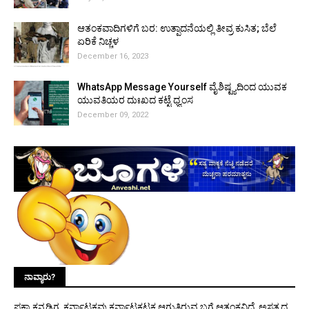
ಆತಂಕವಾದಿಗಳಿಗೆ ಬರ: ಉತ್ಪಾದನೆಯಲ್ಲಿ ತೀವ್ರ ಕುಸಿತ; ಬೆಲೆ
ಏರಿಕೆ ನಿಚ್ಚಳ
December 16, 2023
WhatsApp Message Yourself ವೈಶಿಷ್ಟ್ಯದಿಂದ ಯುವಕ
ಯುವತಿಯರ ದುಃಖದ ಕಟ್ಟೆ ಧ್ವಂಸ
December 09, 2022
ನಾವ್ಯಾರು?
ಪಕ್ಕಾ ಕನ್ನಡಿಗ. ಕರ್ನಾಟಕವು ಕರ್ನಾಟಕಟಕ ಆಗುತ್ತಿರುವ ಬಗ್ಗೆ ಆತಂಕವಿದೆ. ಅಸತ್ಯದ