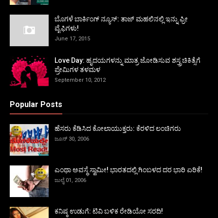
ಬೊಗಳೆ ಬಾರ್ಕಿಂಗ್ ನ್ಯೂಸ್: ತಾಜ್ ಮಹಲಿನಲ್ಲಿ ಇನ್ನು ಫ್ರೀ
ವೈಫಿಗಳು!
June 17, 2015
Love Day: ಹೃದಯಗಳನ್ನು ಮಾತ್ರ ಜೋಡಿಸುವ ಶಸ್ತ್ರಚಿಕಿತ್ಸೆಗೆ
ಪ್ರೇಮಿಗಳ ತಳಮಳ
September 10, 2012
Popular Posts
ಹೆಸರು ಕೆಡಿಸಿದ ಕೋಲಾಯುಕ್ತರು: ಕೆರಳಿದ ಲಂಚಿಗರು
ಜೂನ್ 30, 2006
ಎಂಥಾ ಅವಸ್ಥೆ ಸ್ವಾಮೀ! ಭಾರತದಲ್ಲಿ ಗಿಂಬಳದ ದರ ಭಾರಿ ಏರಿಕೆ!
ಜುಲೈ 01, 2006
ಕನಿಷ್ಠ ಉಡುಗೆ: ಟಿವಿ ಬಳಿಕ ರೇಡಿಯೋ ಸರದಿ!