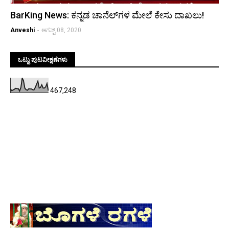
BarKing News: ಕನ್ನಡ ಚಾನೆಲ್‌ಗಳ ಮೇಲೆ ಕೇಸು ದಾಖಲು!
Anveshi
-
ಆಗಸ್ಟ್ 08, 2020
ಒಟ್ಟು ಪುಟವೀಕ್ಷಣೆಗಳು
467,248