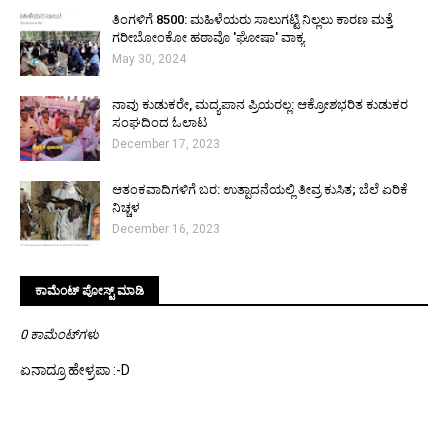
ತಿಂಗಳಿಗೆ ₹8500: ಮಹಿಳೆಯರು ಸಾಲುಗಟ್ಟಿ ನಿಲ್ಲಲು ಕಾರಣ ಮತ್ತೆ
ಗರೀಬೋಂಕೋ ಹಠಾವೊ 'ಘೋಷಾ' ವಾಕ್ಯ
May 30, 2024
ನಾವು ಕುಡುಕರೇ, ಮದ್ಯಪಾನ ಪ್ರಿಯರಲ್ಲ: ಆಕ್ರೋಶಭರಿತ ಕುಡುಕರ
ಸಂಘದಿಂದ ಓಲಾಟ
December 17, 2023
ಆತಂಕವಾದಿಗಳಿಗೆ ಬರ: ಉತ್ಪಾದನೆಯಲ್ಲಿ ತೀವ್ರ ಕುಸಿತ; ಬೆಲೆ ಏರಿಕೆ
ನಿಚ್ಚಳ
December 16, 2023
ಕಾಮೆಂಟ್‌‌ ಪೋಸ್ಟ್‌ ಮಾಡಿ
0 ಕಾಮೆಂಟ್‌ಗಳು
ಏನಾದ್ರೂ ಹೇಳ್ರಪಾ :-D