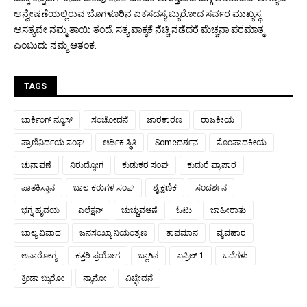
ಅನ್ವೇಷಣೆಯಲ್ಲಿರುವ ಬೊಗಳೂರಿನ ಏಕಸದಸ್ಯ ಬ್ಯುರೋದ ಸರ್ವರ ಮುಖ್ಯಸ್ಥ.
ಅಸತ್ಯವೇ ನಮ್ಮ ತಾಯಿ ತಂದೆ. ಸತ್ಯ ವಾಕ್ಯಕೆ ನೆಚ್ಚಿ ನಡೆದರೆ ಮೆಚ್ಚನಾ ಪರಮಾತ್ಮ
ಎಂಬುದು ನಮ್ಮ ಆತಂಕ.
TAGS
ಬಾರ್ಕಿಂಗ್ ನ್ಯೂಸ್
ಸಂಚೋದನೆ
ಜಾರಕಾರಣ
ರಾಜಕೀಯ
ಪ್ರಾಣಿನಿರ್ದಯ ಸಂಘ
ಆರ್ಥಿಕ ಸ್ಥಿತಿ
Someದರ್ಶನ
ಸೊಂಪಾದಕೀಯ
ಚುನಾವಣೆ
ನಿರುದ್ಯೋಗ
ಕುಡುಕರ ಸಂಘ
ಕುದುರೆ ವ್ಯಾಪಾರ
ಪಾತಕಿಸ್ತಾನ
ಬಾಲ-ಕರುಗಳ ಸಂಘ
ಶೈ-ಕ್ಷಣಿಕ
ಸಂದರ್ಶನ
ಭಗ್ನ ಹೃದಯ
ಎಲೆಕ್ಷನ್
ಚುಚ್ಚುವಆಣೆ
ಓಟು
ಜಾಹೀರಾತು
ಬಾಲ್ಯ ವಿವಾದ
ಜನಸಂಖ್ಯಾ ನಿಯಂತ್ರಣ
ತಾಪಮಾನ
ವ್ಯವಹಾರ
ಅನಾರೋಗ್ಯ
ಕತ್ತರಿ ಪ್ರಯೋಗ
ಬ್ಲಾಗಿನ
ಏಪ್ರಿಲ್ 1
ಒದೆಗಳು
ಕ್ರೀಡಾ ಬ್ಯುರೋ
ನ್ಯಾನೋ
ವಿಚ್ಛೇದನೆ