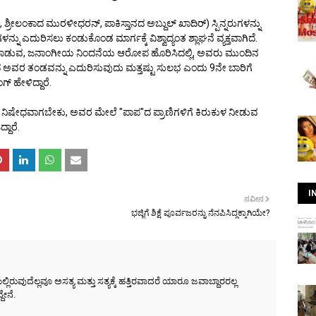
ಲಂಕಾದ ಮುರಳೀಧರನ್, ಪಾಕಿಸ್ತಾನದ ಅಬ್ದುಲ್ ಖಾದಿರ್) ಸ್ಪಿನ್ನರುಗಳನ್ನು
್ನು ಎದುರಿಸಲು ಕಂಡುಕೊಂಡ ಮಾರ್ಗಕ್ಕೆ ವಿಶ್ವಾದ್ಯಂತ ಶ್ಲಾಘನೆ ವ್ಯಕ್ತವಾಗಿದೆ.
್ಕಿಂಗ್ ಮಾಡುವ, ಜನಾಂಗೀಯ ನಿಂದನೆಯ ಆರೋಪ ಹೊರಿಸಿದಲ್ಲಿ, ಅವರು ಮುಂದಿನ
ಿಂದ ಅವರ ತಂಡವನ್ನು ಎದುರಿಸುವುದು ಮತ್ತಷ್ಟು ಸುಲಭ ಎಂದು 9ನೇ ಬಾರಿಗೆ
 ಹೇಳಿದ್ದಾರೆ.
ೀವ ನಿಷೇಧವಾಗಬೇಕು, ಅವರ ಮೇಲೆ "ಪಾಪ"ದ ಪ್ರಾಣಿಗಳಿಗೆ ಕಿರುಕುಳ ನೀಡುವ
ದಾರೆ.
I
ನವೀನ
ಭಜ್ಜಿಗೆ ಶಿಕ್ಷೆ ಪೂರ್ವಜರನ್ನು ನೆನಪಿಸಿದ್ದಕ್ಕಾಗಿಯೇ?
ರುವುದೆಲ್ಲವೂ ಅಸತ್ಯ ಮತ್ತು ಸತ್ಯಕ್ಕೆ ಹತ್ತಿರವಾದರೆ ಯಾರೂ ಜವಾಬ್ದಾರರಲ್ಲ
ೇನೆ.