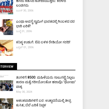
ಹೆಸರು ಕೆಡಿಸಿದ ಕೋಲಾಯುಕ್ತರು: ಕೆರಳಿದ
ಲಂಚಿಗರು
ಜೂನ್ 30, 2006
ಎಂಥಾ ಅವಸ್ಥೆ ಸ್ವಾಮೀ! ಭಾರತದಲ್ಲಿ ಗಿಂಬಳದ ದರ
ಭಾರಿ ಏರಿಕೆ!
ಜುಲೈ 01, 2006
ಕನಿಷ್ಠ ಉಡುಗೆ: ಟಿವಿ ಬಳಿಕ ರೇಡಿಯೋ ಸರದಿ!
ಏಪ್ರಿಲ್ 01, 2006
NTERVIEW
ತಿಂಗಳಿಗೆ ₹8500: ಮಹಿಳೆಯರು ಸಾಲುಗಟ್ಟಿ ನಿಲ್ಲಲು
ಕಾರಣ ಮತ್ತೆ ಗರೀಬೋಂಕೋ ಹಠಾವೊ 'ಘೋಷಾ'
ವಾಕ್ಯ
May 30, 2024
ಆತಂಕವಾದಿಗಳಿಗೆ ಬರ: ಉತ್ಪಾದನೆಯಲ್ಲಿ ತೀವ್ರ
ಕುಸಿತ; ಬೆಲೆ ಏರಿಕೆ ನಿಚ್ಚಳ