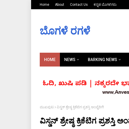
Home
About
Contact Us
ಕನ್ನಡ ಬೊಗಳಿಗರು
ಬೊಗಳೆ ರಗಳೆ
HOME
NEWS
BARKING NEWS
ಮುಖಪುಟ
ವಿಸ್ಡನ್ ಶ್ರೇಷ್ಠ ಕ್ರಿಕೆಟಿಗ ಪ್ರಶಸ್ತಿ ಅಂಪೈರಿಗೆ!
ವಿಸ್ಡನ್ ಶ್ರೇಷ್ಠ ಕ್ರಿಕೆಟಿಗ ಪ್ರಶಸ್ತಿ ಅ