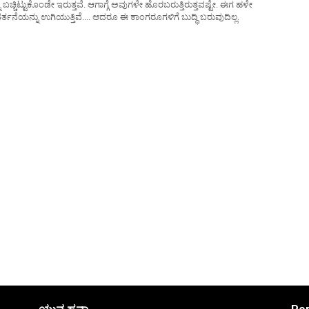
ಚಿಟ್ಟುಕೊಂಡೇ ಇರುತ್ತವೆ. ಆಗಾಗ್ಗೆ ಅವುಗಳೇ ಹೊರಬರುತ್ತಿರುತ್ತವಷ್ಟೇ. ಈಗ ಹಳೇ
್ತನೆಯನ್ನು ಉಗಿಯುತ್ತಿವೆ.... ಆದರೂ ಈ ಕಾಂಗರೂಗಳಿಗೆ ಬುದ್ಧಿ ಬರುವುದಿಲ್ಲ.