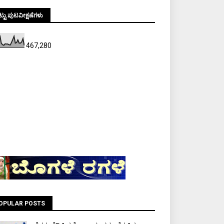
್ಟು ಪುಟವೀಕ್ಷಣೆಗಳು
467,280
OPULAR POSTS