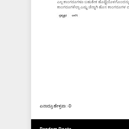
ಎಲ್ಲ ಕಾಂಗರೂಗಳೂ ಬಹುತೇಕ ಹೊಟ್ಟೆಯೊಳಗೊಂದನ್ನು ಬಚ್
ಕಾಂಗರೂಗಳೆಲ್ಲಾ ಎಷ್ಟು ಚೆನ್ನಾಗಿ ಹೊಸ ಕಾಂಗರೂಗಳ ವರ
ಪ್ರತ್ಯುತ್ತರ
ಅಳಿಸಿ
ಏನಾದ್ರೂ ಹೇಳ್ರಪಾ :-D