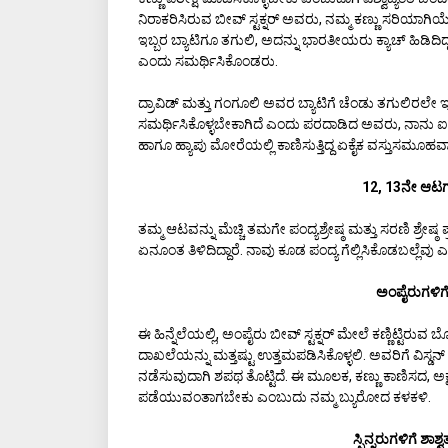
ನಿರಾಕರಿಸಿರುವ ಬೀವ್ ಸ್ಟಕ್ನರ್ ಅವರು, ನಮ್ಮ ಕಣ್ಣು ಸರಿಯಾಗಿಯೇ
ಇಬ್ಬರ ಬ್ಯಾಟಿಗೂ ತಗುಲಿ, ಅದನ್ನು ಭಾರತೀಯರು ಕ್ಯಾಚ್ ಹಿಡಿದಿದ್
ಎಂದು ಸಮರ್ಥಿಸಿಕೊಂಡರು.
ದ್ರಾವಿಡ್ ಮತ್ತು ಗಂಗೂಲಿ ಅವರ ಬ್ಯಾಟಿಗೆ ಚೆಂಡು ತಗುಲಿರಲೇ 
ಸಮರ್ಥಿಸಿಕೊಳ್ಳಬೇಕಾಗಿದೆ ಎಂದು ಪರದಾಡಿದ ಅವರು, ನಾನು ಐಸಿ
ಹಾಗೂ ಹ್ಯಾಪು ಮೋರೆಯಲ್ಲಿ ಕಾಣಿಸುತ್ತಿದ್ದ ಏಕೈಕ ವಸ್ತುಸಮೂಹವ
12, 13ನೇ ಆಟಗಾರರ
ತಮ್ಮ ಆಟವನ್ನು ಮೆಚ್ಚಿ ತಮಗೇ ಪಂದ್ಯಶ್ರೇಷ್ಠ ಮತ್ತು ಸರಣಿ ಶ್ರೇಷ್
ಏನೂಂತ ತಿಳಿದಿದ್ದಾರೆ. ನಾವು ಕೂಡ ಪಂದ್ಯ ಗೆಲ್ಲಿಸಿಕೊಡಬಲ್ಲೆವ
ಅಂಪೈರುಗಳಿಗೆ ಶ್
ಈ ಹಿನ್ನೆಲೆಯಲ್ಲಿ, ಅಂಪೈರು ಬೀವ್ ಸ್ಟಕ್ನರ್ ಮೇಲೆ ಕಣ್ಣಿಟ್ಟಿರ
ದಾಖಲೆಯನ್ನು ಮತ್ತಷ್ಟು ಉತ್ತಮಪಡಿಸಿಕೊಳ್ಳಲಿ. ಅವರಿಗೆ ವಿಸ್ಡನ್ ವ
ನಡೆಸುವುದಾಗಿ ಶಪಥ ತೊಟ್ಟಿದೆ. ಈ ಮೂಲಕ, ಕಣ್ಣು ಕಾಣಿಸದ, ಅ
ಪಡೆಯುವಂತಾಗಬೇಕು ಎಂಬುದು ನಮ್ಮ ಬ್ಯುರೋದ ಕಳಕಳಿ.
ಸ್ಪಿನ್ನರುಗಳಿಗೆ ಶ