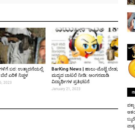
ಿಗೆ ಬರ: ಉತ್ಪಾದನೆಯಲ್ಲಿ
BarKing News | ಹಾಲು-ಮೊಟ್ಟೆ ಬೇಡ;
 ಬೆಲೆ ಏರಿಕೆ ನಿಚ್ಚಳ
ಮದ್ಯದ ಬಾಟಲಿ ನೀಡಿ: ಅಂಗನವಾಡಿ
ವಿದ್ಯಾರ್ಥಿಗಳ ಪ್ರತಿಭಟನೆ
6, 2023
January 21, 2023
ನಾ
ಪಕ್ಕ
ಆತಂ
ಬ್ಯು
ವಾಕ್