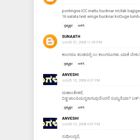
pontingne ICC mattu bucknar mUlak bajjige f
16 satata test winge bucknar koDuge tumb
ಪ್ರತ್ಯುತ್ತರ
ಅಳಿಸಿ
SUNAATH
ಜನವರಿ 07, 2008 11:09 PM
ಕಾಂಗರೂ ತಂಡದಲ್ಲಿ ೧೧ ಕಾಂಗರೂಗಳು ಯಾಕೆ ಬೇಕು? 
ಪ್ರತ್ಯುತ್ತರ
ಅಳಿಸಿ
ANVESHI
ಜನವರಿ 10, 2008 4:07 PM
ಮಹಾಂತೇಶರೆ,
ವಿಶ್ವ ಚಾಂಪಿಯನ್ನರಾಗುವುದೆಂದರೆ ಸುಮ್ಮನೆಯಾ? ಬಕ್ 
ಪ್ರತ್ಯುತ್ತರ
ಅಳಿಸಿ
ANVESHI
ಜನವರಿ 10, 2008 4:07 PM
ಸುಧೀಂದ್ರರೆ,