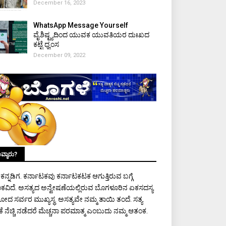
December 16, 2023
WhatsApp Message Yourself
ವೈಶಿಷ್ಟ್ಯದಿಂದ ಯುವಕ ಯುವತಿಯರ ದುಃಖದ
ಕಟ್ಟೆ ಧ್ವಂಸ
December 09, 2022
ವ್ಯಾರು?
ಾ ಕನ್ನಡಿಗ. ಕರ್ನಾಟಕವು ಕರ್ನಾಟಕಟಕ ಆಗುತ್ತಿರುವ ಬಗ್ಗೆ
ಕವಿದೆ. ಅಸತ್ಯದ ಅನ್ವೇಷಣೆಯಲ್ಲಿರುವ ಬೊಗಳೂರಿನ ಏಕಸದಸ್ಯ
ರೋದ ಸರ್ವರ ಮುಖ್ಯಸ್ಥ. ಅಸತ್ಯವೇ ನಮ್ಮ ತಾಯಿ ತಂದೆ. ಸತ್ಯ
ಯಕೆ ನೆಚ್ಚಿ ನಡೆದರೆ ಮೆಚ್ಚನಾ ಪರಮಾತ್ಮ ಎಂಬುದು ನಮ್ಮ ಆತಂಕ.