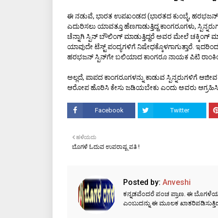
ಈ ನಡುವೆ, ಭಾರತ ಉಪಖಂಡದ (ಭಾರತದ ಕುಂಬ್ಳೆ, ಹರಭಜನ್, ಶ್ರೀ
ಎದುರಿಸಲು ಯಾವತ್ತೂ ಹೆಣಗಾಡುತ್ತಿದ್ದ ಕಾಂಗರೂಗಳು, ಸ್ಪಿನ್ನರುಗಳನ
ಚೆನ್ನಾಗಿ ಸ್ಪಿನ್ ಬೌಲಿಂಗ್ ಮಾಡುತ್ತಿದ್ದರೆ ಅವರ ಮೇಲೆ ಚಕ
ಯಾವುದೇ ಟೆಸ್ಟ್ ಪಂದ್ಯಗಳಿಗೆ ನಿಷೇಧಕ್ಕೊಳಗಾಗುತ್ತಾರೆ. ಇದರ
ಹರಭಜನ್ ಸ್ಪಿನ್‌ಗೇ ಬಲಿಯಾದ ಕಾಂಗರೂ ನಾಯಕ ಪಿಟಿ ರಾಂಕಿಂಗ್
ಅಲ್ಲದೆ, ಪಾಪದ ಕಾಂಗರೂಗಳನ್ನು ಕಾಡುವ ಸ್ಪಿನ್ನರುಗಳಿಗೆ ಆಜ
ಆರೋಪ ಹೊರಿಸಿ ಕೇಸು ಜಡಿಯಬೇಕು ಎಂದು ಅವರು ಆಗ್ರಹಿಸಿದ್
Facebook
Twitter
ಹಳೆಯದು
ಬೊಗಳೆ ಓದುವ ಉಪರಾಷ್ಟ್ರಪತಿ !
Posted by:
Anveshi
ಕನ್ನಡವೆಂದರೆ ಪಂಚ ಪ್ರಾಣ. ಈ ಬೊಗಳೆಯಲ್ಲಿ
ಎಂಬುದನ್ನು ಈ ಮೂಲಕ ಖಾತರಿಪಡಿಸುತ್ತಿದ್ದ