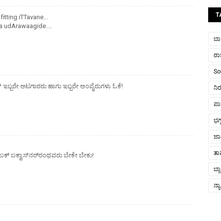
T
itting iTTavane...
a udArawaagide....
ಬಾರ
ರ
So
ಇಬ್ಬರೇ ಆಟಗಾರರು ಹಾಗು ಇಬ್ಬರೇ ಅಂಪೈರುಗಳು ಓಕೆ!
ನಿ
ಪಾತ
ಭಗ
ಜಾ
ತ
ಬಕ್ ಬಕ್ವಾಸ್‌ನರ್‌ರಂಥವರು ಬೇಕೇ ಬೇಕು!
ಬ್ಲ
ನ್