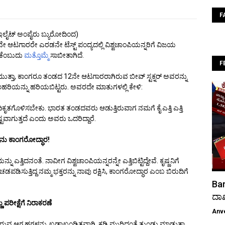
F
ಲೈಟ್ ಅಂಪೈರು ಬ್ಯುರೋದಿಂದ)
ೇ ಆಟಗಾರರೇ ಎರಡನೇ ಟೆಸ್ಟ್ ಪಂದ್ಯದಲ್ಲಿ ವಿಶ್ವಚಾಂಪಿಯನ್ನರಿಗೆ ವಿಜಯ
 ಏಕೆಂಬುದು
ಮತ್ತೊಮ್ಮೆ
ಸಾಬೀತಾಗಿದೆ.
F
ಗೆಯುತ್ತಾ, ಕಾಂಗರೂ ತಂಡದ 12ನೇ ಆಟಗಾರರಾಗಿರುವ ಬೀವ್ ಸ್ಟಕ್ನರ್ ಅವರನ್ನು
ಿಯನ್ನು ಹರಿಯಬಿಟ್ಟರು. ಅವರದೇ ಮಾತುಗಳಲ್ಲಿ ಕೇಳಿ:
ೊಳಿಸಬೇಕು. ಭಾರತ ತಂಡದವರು ಆಡುತ್ತಿರುವಾಗ ನಮಗೆ ಕೈ ಎತ್ತಿ ಎತ್ತಿ
್ಟವಾಗುತ್ತದೆ ಎಂದು ಅವರು ಒದರಿದ್ದಾರೆ.
ನು ಕಾಂಗರೋದ್ಧಾರ!
ಎತ್ತಿದನಂತೆ. ನಾವೀಗ ವಿಶ್ವಚಾಂಪಿಯನ್ನರನ್ನೇ ಎತ್ತಿಬಿಟ್ಟಿದ್ದೇವೆ. ಕೃಷ್ಣನಿಗೆ
ಸುತ್ತಿದ್ದ ನಮ್ಮ ಭಕ್ತರನ್ನು ನಾವು ರಕ್ಷಿಸಿ, ಕಾಂಗರೋದ್ಧಾರ ಎಂಬ ಬಿರುದಿಗೆ
Bar
ದಾ
ು ಪರೀಕ್ಷೆಗೆ ನಿರಾಕರಣೆ
Anv
ಂದಿರುವ ಆಗ್ರಹಗಳನ್ನು ಖಡಾಖಂಡಿತವಾಗಿ, ಕಡ್ಡಿ ಮುರಿದಂತೆ ತುಂಡು ಮಾಡುತ್ತಾ