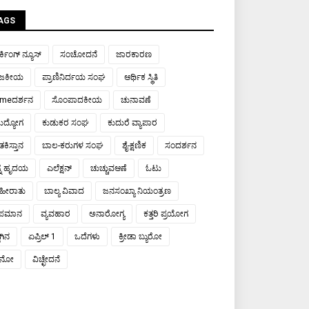
AGS
್ಕಿಂಗ್ ನ್ಯೂಸ್
ಸಂಚೋದನೆ
ಜಾರಕಾರಣ
ಾಜಕೀಯ
ಪ್ರಾಣಿನಿರ್ದಯ ಸಂಘ
ಆರ್ಥಿಕ ಸ್ಥಿತಿ
meದರ್ಶನ
ಸೊಂಪಾದಕೀಯ
ಚುನಾವಣೆ
ರುದ್ಯೋಗ
ಕುಡುಕರ ಸಂಘ
ಕುದುರೆ ವ್ಯಾಪಾರ
ಕಿಸ್ತಾನ
ಬಾಲ-ಕರುಗಳ ಸಂಘ
ಶೈ-ಕ್ಷಣಿಕ
ಸಂದರ್ಶನ
್ನ ಹೃದಯ
ಎಲೆಕ್ಷನ್
ಚುಚ್ಚುವಆಣೆ
ಓಟು
ಹೀರಾತು
ಬಾಲ್ಯ ವಿವಾದ
ಜನಸಂಖ್ಯಾ ನಿಯಂತ್ರಣ
ಾಪಮಾನ
ವ್ಯವಹಾರ
ಅನಾರೋಗ್ಯ
ಕತ್ತರಿ ಪ್ರಯೋಗ
ಾಗಿನ
ಏಪ್ರಿಲ್ 1
ಒದೆಗಳು
ಕ್ರೀಡಾ ಬ್ಯುರೋ
ಯಾನೋ
ವಿಚ್ಛೇದನೆ