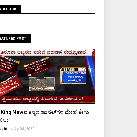
ACEBOOK
EATURED POST
King News: ಕನ್ನಡ ಚಾನೆಲ್‌ಗಳ ಮೇಲೆ ಕೇಸು
ಖಲು!
eshi
-
ಆಗಸ್ಟ್ 08, 2020