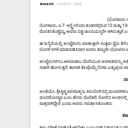
Anveshi
-
ಜನವರಿ 07, 2008
(ಬೊಗಳೂರು ಇ
ಬೊಗಳೂರು, ಜ.7- ಆಸ್ಟ್ರೇಲಿಯಾ ತಂಡದಲ್ಲಿರುವ 12 ಮತ್ತು 13ನ
ದೊರಕಿಸಿಕೊಟ್ಟಿದ್ದು, ಅವರು ವಿಶ್ವ ಚಾಂಪಿಯನ್ನರೇ ಆಗಿರುತ್ತಾರೆ
ಈ ಹಿನ್ನೆಲೆಯಲ್ಲಿ, ಅಂಪೈರಿಂಗು ಮಾಡುತ್ತಲೇ ಉತ್ತಮ ಪೈರು ತೆ
ಬೊಗಳೆ ರಗಳೆ ಮಾತನಾಡಿಸಿದಾಗ ಅವರು ತಮ್ಮದೇ ಯೋಚನಾ ಲಹರ
ಅಂಪೈರುಗಳಿಗೂ ಆಟವಾಡಲು ದೊರೆಯುವ ಅವಕಾಶವನ್ನು ಅಧಿಕೃತಗ
ಸಾಕಾಗಿ ಹೋಗುತ್ತದೆ. ಹಾಗಾಗಿ ಕೆಲವೊಮ್ಮೆ ಬೆರಳು ಎತ್ತುವುದು ಕಷ
ನಾ
ಅಂತೆಯೇ, ಶ್ರೀಕೃಷ್ಣ ಪರಮಾತ್ಮನು ಕಿರುಬೆರಳಿನಲ್ಲಿ ಮಂದರಗಿರಿಯನ್ನು 
ಮಂದರೋದ್ಧಾರ ಎಂಬ ಹೆಸರು ದೊರೆತರೆ, ಸೋಲಿನ ಅಂಚಿನಲ್ಲಿ ಚಡಪಡಿ
ಪಾತ್ರರಾಗಿದ್ದೇವೆ ಎಂದು ಅವರು ಸಮರ್ಥಿಸಿಕೊಂಡರು.
ಕಣ್ಣ
ಕಣ್ಣು ಪರೀಕ್ಷೆ ಮಾಡಿಸಿಕೊಳ್ಳಬೇಕು ಎಂಬುದಾಗಿ ವಿಶ್ವಾದ್ಯಂತ ಬ