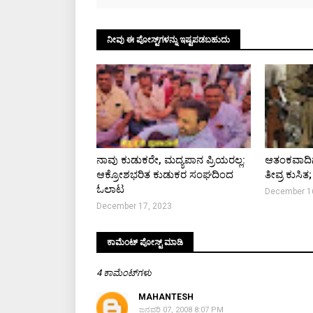
ನೀವು ಈ ಪೋಸ್ಟ್‌ಗಳನ್ನು ಇಷ್ಟಪಡಬಹುದು
ನಾವು ಕುಡುಕರೇ, ಮದ್ಯಪಾನ ಪ್ರಿಯರಲ್ಲ:
ಆತಂಕವಾದಿಗಳ
ಆಕ್ರೋಶಭರಿತ ಕುಡುಕರ ಸಂಘದಿಂದ
ತೀವ್ರ ಕುಸಿತ;
ಓಲಾಟ
December 1
December 17, 2023
ಕಾಮೆಂಟ್‌‌ ಪೋಸ್ಟ್‌ ಮಾಡಿ
4 ಕಾಮೆಂಟ್‌ಗಳು
MAHANTESH
ಜನವರಿ 07, 2008 8:07 PM