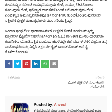
ಜೀವನನ್ನು ನರಕದಂತೆ ಅನುಭವಿಸುವುದು ಹೇಗೆ, ಮನಸ್ಸು ಕೆಡಿಸಿಕೊಂಡು
ಕೂರುವುದು ಹೇಗೆ, ಇನ್ನೊಬ್ಬರ ಭಾವನೆಗಳೊಂದಿಗೆ ಆಟವಾಡುವುದು ಹೇಗೆ
ಎಂಬಿತ್ಯಾದಿ ಅಮೂಲ್ಯ ಮಾಹಿತಿಪೂರ್ಣ ಸಂಗತಿಗಳು ತುಂಬಿಕೊಂಡಿರುವುದರಿಂದ
ಇತ್ತೀಚೆಗೆ ಪ್ರೇಕ್ಷಕ ಮಹಾಪ್ರಭುಗಳು ದೂರ ಸರಿಯುತ್ತಿದ್ದಾರೆ.
ಹೀಗಾಗಿ ಇಂಥ ಟೀವಿ ಧಾರಾವಾಹಿಗಳಿಗೆ ವೀಕ್ಷಕರ ಕೊರತೆ ಕಂಡುಬರುತ್ತಿದ್ದು,
ವ್ಯೂವರ್ಸ್ ಪ್ರೋಸೆಸ್ ಔಟ್‌ಸೋರ್ಸಿಂಗ್ (ವಿ.ಪಿ.ಒ.) ಗಾಗಿ ಈಗ ಮುಸಲ-ಧಾರಾವಾಹಿ
ಕಂಪನಿಗಳು ಯೋಚಿಸುತ್ತಿವೆ ಎಂಬುದು ಹೊಳೆದದ್ದೇ ತಡ, ಬೊಗಳೆ ರಗಳೆ ಬ್ಯುರೋ ತನ್ನ
ಸಂಶೋಧನೆಯನ್ನು ನಿಲ್ಲಿಸಿ, ತಕ್ಷಣವೇ ಲೈಫ್-ಬಾಯ್ ಸೋಪ್ ಹಾಕಿ ಕೈ
ತೊಳೆದುಕೊಂಡಿತು.
ಹಳೆಯದು
ನವೀನ
ಬೊಗಳೆ ಪತ್ರಿಕೆ ಬೆಲೆ ನೂರು ಕೋಟಿ:
ಸಂಶೋಧನೆ!
Posted by:
Anveshi
ಕನ್ನಡವೆಂದರೆ ಪಂಚ ಪ್ರಾಣ. ಈ ಬೊಗಳೆಯಲ್ಲಿರುವುದೆಲ್ಲವೂ