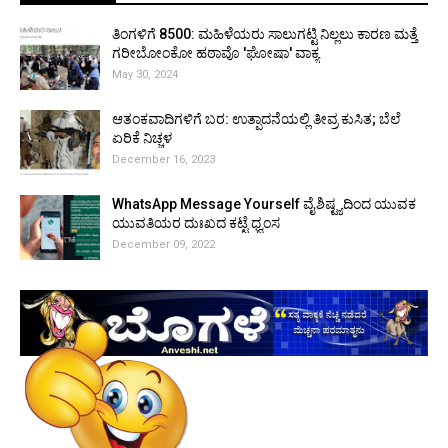
ತಿಂಗಳಿಗೆ ₹8500: ಮಹಿಳೆಯರು ಸಾಲುಗಟ್ಟಿ ನಿಲ್ಲಲು ಕಾರಣ ಮತ್ತೆ
ಗರೀಬೋಂಕೋ ಹಠಾವೊ 'ಘೋಷಾ' ವಾಕ್ಯ
May 30, 2024
ಆತಂಕವಾದಿಗಳಿಗೆ ಬರ: ಉತ್ಪಾದನೆಯಲ್ಲಿ ತೀವ್ರ ಕುಸಿತ; ಬೆಲೆ
ಏರಿಕೆ ನಿಚ್ಚಳ
December 16, 2023
WhatsApp Message Yourself ವೈಶಿಷ್ಟ್ಯದಿಂದ ಯುವಕ
ಯುವತಿಯರ ದುಃಖದ ಕಟ್ಟೆ ಧ್ವಂಸ
December 09, 2022