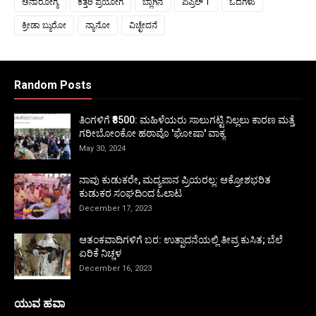
ಅನಾರೋಗ್ಯ
ಕತ್ತರಿ ಪ್ರಯೋಗ
ಬ್ಲಾಗಿನ
ಏಪ್ರಿಲ್ 1
ಒದೆಗಳು
ಕ್ರೀಡಾ ಬ್ಯುರೋ
ನ್ಯಾನೋ
ವಿಚ್ಛೇದನೆ
Random Posts
ತಿಂಗಳಿಗೆ ₹8500: ಮಹಿಳೆಯರು ಸಾಲುಗಟ್ಟಿ ನಿಲ್ಲಲು ಕಾರಣ ಮತ್ತೆ
ಗರೀಬೋಂಕೋ ಹಠಾವೊ 'ಘೋಷಾ' ವಾಕ್ಯ
May 30, 2024
ನಾವು ಕುಡುಕರೇ, ಮದ್ಯಪಾನ ಪ್ರಿಯರಲ್ಲ: ಆಕ್ರೋಶಭರಿತ
ಕುಡುಕರ ಸಂಘದಿಂದ ಓಲಾಟ
December 17, 2023
ಆತಂಕವಾದಿಗಳಿಗೆ ಬರ: ಉತ್ಪಾದನೆಯಲ್ಲಿ ತೀವ್ರ ಕುಸಿತ; ಬೆಲೆ
ಏರಿಕೆ ನಿಚ್ಚಳ
December 16, 2023
ಯುವ ಹವಾ