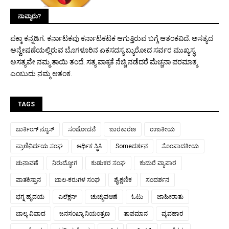
ನಾವ್ಯಾರು?
ಪಕ್ಕಾ ಕನ್ನಡಿಗ. ಕರ್ನಾಟಕವು ಕರ್ನಾಟಕಟಕ ಆಗುತ್ತಿರುವ ಬಗ್ಗೆ ಆತಂಕವಿದೆ. ಅಸತ್ಯದ
ಅನ್ವೇಷಣೆಯಲ್ಲಿರುವ ಬೊಗಳೂರಿನ ಏಕಸದಸ್ಯ ಬ್ಯುರೋದ ಸರ್ವರ ಮುಖ್ಯಸ್ಥ.
ಅಸತ್ಯವೇ ನಮ್ಮ ತಾಯಿ ತಂದೆ. ಸತ್ಯ ವಾಕ್ಯಕೆ ನೆಚ್ಚಿ ನಡೆದರೆ ಮೆಚ್ಚನಾ ಪರಮಾತ್ಮ
ಎಂಬುದು ನಮ್ಮ ಆತಂಕ.
TAGS
ಬಾರ್ಕಿಂಗ್ ನ್ಯೂಸ್
ಸಂಚೋದನೆ
ಜಾರಕಾರಣ
ರಾಜಕೀಯ
ಪ್ರಾಣಿನಿರ್ದಯ ಸಂಘ
ಆರ್ಥಿಕ ಸ್ಥಿತಿ
Someದರ್ಶನ
ಸೊಂಪಾದಕೀಯ
ಚುನಾವಣೆ
ನಿರುದ್ಯೋಗ
ಕುಡುಕರ ಸಂಘ
ಕುದುರೆ ವ್ಯಾಪಾರ
ಪಾತಕಿಸ್ತಾನ
ಬಾಲ-ಕರುಗಳ ಸಂಘ
ಶೈ-ಕ್ಷಣಿಕ
ಸಂದರ್ಶನ
ಭಗ್ನ ಹೃದಯ
ಎಲೆಕ್ಷನ್
ಚುಚ್ಚುವಆಣೆ
ಓಟು
ಜಾಹೀರಾತು
ಬಾಲ್ಯ ವಿವಾದ
ಜನಸಂಖ್ಯಾ ನಿಯಂತ್ರಣ
ತಾಪಮಾನ
ವ್ಯವಹಾರ