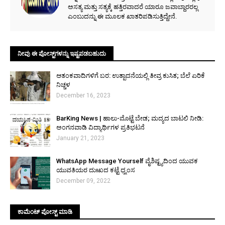
ಅಸತ್ಯ ಮತ್ತು ಸತ್ಯಕ್ಕೆ ಹತ್ತಿರವಾದರೆ ಯಾರೂ ಜವಾಬ್ದಾರರಲ್ಲ
ಎಂಬುದನ್ನು ಈ ಮೂಲಕ ಖಾತರಿಪಡಿಸುತ್ತಿದ್ದೇನೆ.
ನೀವು ಈ ಪೋಸ್ಟ್‌ಗಳನ್ನು ಇಷ್ಟಪಡಬಹುದು
ಆತಂಕವಾದಿಗಳಿಗೆ ಬರ: ಉತ್ಪಾದನೆಯಲ್ಲಿ ತೀವ್ರ ಕುಸಿತ; ಬೆಲೆ ಏರಿಕೆ
ನಿಚ್ಚಳ
December 16, 2023
BarKing News | ಹಾಲು-ಮೊಟ್ಟೆ ಬೇಡ; ಮದ್ಯದ ಬಾಟಲಿ ನೀಡಿ:
ಅಂಗನವಾಡಿ ವಿದ್ಯಾರ್ಥಿಗಳ ಪ್ರತಿಭಟನೆ
January 21, 2023
WhatsApp Message Yourself ವೈಶಿಷ್ಟ್ಯದಿಂದ ಯುವಕ
ಯುವತಿಯರ ದುಃಖದ ಕಟ್ಟೆ ಧ್ವಂಸ
December 09, 2022
ಕಾಮೆಂಟ್‌‌ ಪೋಸ್ಟ್‌ ಮಾಡಿ