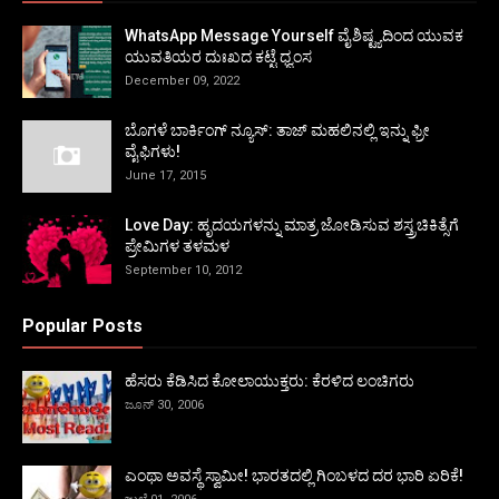
WhatsApp Message Yourself ವೈಶಿಷ್ಟ್ಯದಿಂದ ಯುವಕ
ಯುವತಿಯರ ದುಃಖದ ಕಟ್ಟೆ ಧ್ವಂಸ
December 09, 2022
ಬೊಗಳೆ ಬಾರ್ಕಿಂಗ್ ನ್ಯೂಸ್: ತಾಜ್ ಮಹಲಿನಲ್ಲಿ ಇನ್ನು ಫ್ರೀ
ವೈಫಿಗಳು!
June 17, 2015
Love Day: ಹೃದಯಗಳನ್ನು ಮಾತ್ರ ಜೋಡಿಸುವ ಶಸ್ತ್ರಚಿಕಿತ್ಸೆಗೆ
ಪ್ರೇಮಿಗಳ ತಳಮಳ
September 10, 2012
Popular Posts
ಹೆಸರು ಕೆಡಿಸಿದ ಕೋಲಾಯುಕ್ತರು: ಕೆರಳಿದ ಲಂಚಿಗರು
ಜೂನ್ 30, 2006
ಎಂಥಾ ಅವಸ್ಥೆ ಸ್ವಾಮೀ! ಭಾರತದಲ್ಲಿ ಗಿಂಬಳದ ದರ ಭಾರಿ ಏರಿಕೆ!