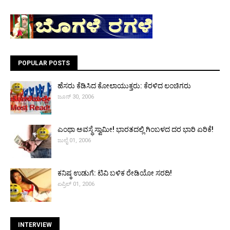
POPULAR POSTS
ಹೆಸರು ಕೆಡಿಸಿದ ಕೋಲಾಯುಕ್ತರು: ಕೆರಳಿದ ಲಂಚಿಗರು
ಜೂನ್ 30, 2006
ಎಂಥಾ ಅವಸ್ಥೆ ಸ್ವಾಮೀ! ಭಾರತದಲ್ಲಿ ಗಿಂಬಳದ ದರ ಭಾರಿ ಏರಿಕೆ!
ಜುಲೈ 01, 2006
ಕನಿಷ್ಠ ಉಡುಗೆ: ಟಿವಿ ಬಳಿಕ ರೇಡಿಯೋ ಸರದಿ!
ಏಪ್ರಿಲ್ 01, 2006
INTERVIEW