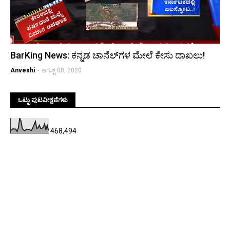
BarKing News: ಕನ್ನಡ ಚಾನೆಲ್‌ಗಳ ಮೇಲೆ ಕೇಸು ದಾಖಲು!
Anveshi
-
ಆಗಸ್ಟ್ 08, 2020
ಒಟ್ಟು ಪುಟವೀಕ್ಷಣೆಗಳು
468,494