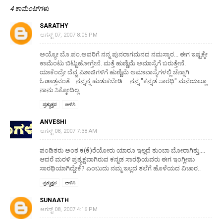
4 ಕಾಮೆಂಟ್‌ಗಳು
SARATHY
ಆಗಸ್ಟ್ 07, 2007 8:05 PM
ಅಯ್ಯೋ ಬೊ.ಪಂ.ಅವರಿಗೆ ನನ್ನ ಪುನರಾಗಮನದ ನಮಸ್ಕಾರ... ಈಗ ಇಷ್ಟಕ್ಕೇ
ಕಾಮೆಂಟು ಬಿಟ್ಟುಹೋಗ್ತೇನೆ. ಮತ್ತೆ ಹುಣ್ಣಿಮೆ ಅಮಾಸ್ಯೆಗೆ ಬರುತ್ತೇನೆ.
ಯಾಕೆಂದ್ರೇ ದೆವ್ವ ಪಿಶಾಚಿಗಳಿಗೆ ಹುಣ್ಣಿಮೆ ಅಮಾವಾಸ್ಯೆಗಳಲ್ಲಿ ಚೆನ್ನಾಗಿ
ಓಡಾಡ್ತವಂತೆ... ನನ್ನನ್ನ ಹುಡುಕಬೇಡಿ.... ನನ್ನ "ಕನ್ನಡ ಸಾರಥಿ" ಮನೆಯಲ್ಲೂ
ನಾನು ಸಿಕ್ಕೋದಿಲ್ಲ.
ಪ್ರತ್ಯುತ್ತರ
ಅಳಿಸಿ
ANVESHI
ಆಗಸ್ಟ್ 08, 2007 7:38 AM
ಪಂಡಿತರು ಅಂತ ಕ(ಕೆ)ರೆಯೋರು ಯಾರೂ ಇಲ್ಲದೆ ತುಂಬಾ ಬೋರಾಗಿತ್ತು....
ಆದರೆ ಮರಳಿ ಪ್ರತ್ಯಕ್ಷವಾಗಿರುವ ಕನ್ನಡ ಸಾರಥಿಯವರು ಈಗ ಇಂಗ್ಲೀಷು
ಸಾರಥಿಯಾಗಿದ್ದೇಕೆ? ಎಂಬುದು ನಮ್ಮ ಇಲ್ಲದ ತಲೆಗೆ ಹೊಳೆಯದ ವಿಚಾರ..
ಪ್ರತ್ಯುತ್ತರ
ಅಳಿಸಿ
SUNAATH
ಆಗಸ್ಟ್ 08, 2007 4:16 PM