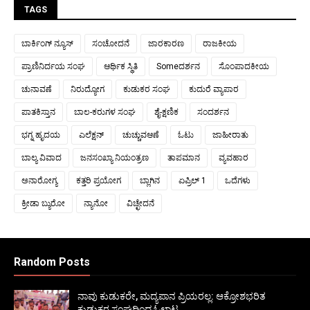
TAGS
ಬಾರ್ಕಿಂಗ್ ನ್ಯೂಸ್
ಸಂಚೋದನೆ
ಜಾರಕಾರಣ
ರಾಜಕೀಯ
ಪ್ರಾಣಿನಿರ್ದಯ ಸಂಘ
ಆರ್ಥಿಕ ಸ್ಥಿತಿ
Someದರ್ಶನ
ಸೊಂಪಾದಕೀಯ
ಚುನಾವಣೆ
ನಿರುದ್ಯೋಗ
ಕುಡುಕರ ಸಂಘ
ಕುದುರೆ ವ್ಯಾಪಾರ
ಪಾತಕಿಸ್ತಾನ
ಬಾಲ-ಕರುಗಳ ಸಂಘ
ಶೈ-ಕ್ಷಣಿಕ
ಸಂದರ್ಶನ
ಭಗ್ನ ಹೃದಯ
ಎಲೆಕ್ಷನ್
ಚುಚ್ಚುವಆಣೆ
ಓಟು
ಜಾಹೀರಾತು
ಬಾಲ್ಯ ವಿವಾದ
ಜನಸಂಖ್ಯಾ ನಿಯಂತ್ರಣ
ತಾಪಮಾನ
ವ್ಯವಹಾರ
ಅನಾರೋಗ್ಯ
ಕತ್ತರಿ ಪ್ರಯೋಗ
ಬ್ಲಾಗಿನ
ಏಪ್ರಿಲ್ 1
ಒದೆಗಳು
ಕ್ರೀಡಾ ಬ್ಯುರೋ
ನ್ಯಾನೋ
ವಿಚ್ಛೇದನೆ
Random Posts
ನಾವು ಕುಡುಕರೇ, ಮದ್ಯಪಾನ ಪ್ರಿಯರಲ್ಲ: ಆಕ್ರೋಶಭರಿತ
ಕುಡುಕರ ಸಂಘದಿಂದ ಓಲಾಟ