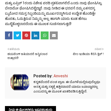
ಮತ್ತು ಏಪ್ರಿಲ್ 1ರಂದು ವಿಶೇಷ ವರದಿ ಪ್ರಕಟವಾಗಲಿದೆ ಎಂದು ನಾವು ಘೋಷಿಸಿಲ್ಲ,
ಬೇರಾರೋ ಘೋಷಿಸಿಬಿಟ್ಟಿದ್ದಾರೆ. ನಾವು ನೀಡಿದ ಈ ಭರವಸೆ ನಮ್ಮ ಏಕಸದಸ್ಯ
ಬ್ಯುರೋದ ಸಮಸ್ತ ಸಿಬ್ಬಂದಿಯನ್ನು ಮೂರ್ಖರನ್ನಾಗಿಸುವ ಉದ್ದೇಶ ಹೊಂದಿತ್ತೇ
ಹೊರತು, ಓದುತ್ತಿರುವ ನಿಮ್ಮನ್ನು ಅಲ್ಲ. ಹಾಗಾಗಿ ಯಾರು ಕೂಡ ಹೆಗಲು
ಮುಟ್ಟಿಕೊಳ್ಳಬಾರದೆಂದು ಈ ಮೂಲಕ ಸೂಚಿಸಲಾಗುತ್ತದೆ!
ಹಳೆಯದು
ನವೀನ
ಡಯಟಿಂಗ್ ಅತಿಯಾದರೆ ಅಸ್ಥಿಪಂಜರ
ಟೀಂ ಇಂಡಿಯಾ ಕೆಬಿಸಿ ಕ್ವಿಜ್ !
ಉತ್ಪಾದನೆ!
Posted by:
Anveshi
ಕನ್ನಡವೆಂದರೆ ಪಂಚ ಪ್ರಾಣ. ಈ ಬೊಗಳೆಯಲ್ಲಿರುವುದೆಲ್ಲವೂ
ಅಸತ್ಯ ಮತ್ತು ಸತ್ಯಕ್ಕೆ ಹತ್ತಿರವಾದರೆ ಯಾರೂ ಜವಾಬ್ದಾರರಲ್ಲ
ಎಂಬುದನ್ನು ಈ ಮೂಲಕ ಖಾತರಿಪಡಿಸುತ್ತಿದ್ದೇನೆ.
ನೀವು ಈ ಪೋಸ್ಟ್‌ಗಳನ್ನು ಇಷ್ಟಪಡಬಹುದು