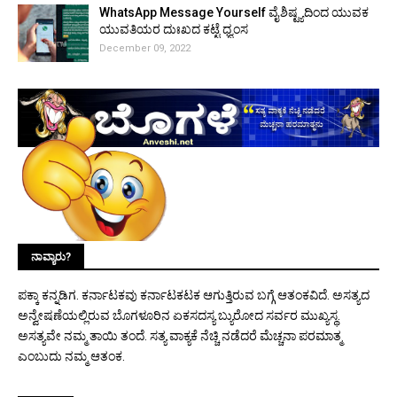
WhatsApp Message Yourself ವೈಶಿಷ್ಟ್ಯದಿಂದ ಯುವಕ
ಯುವತಿಯರ ದುಃಖದ ಕಟ್ಟೆ ಧ್ವಂಸ
December 09, 2022
ನಾವ್ಯಾರು?
ಪಕ್ಕಾ ಕನ್ನಡಿಗ. ಕರ್ನಾಟಕವು ಕರ್ನಾಟಕಟಕ ಆಗುತ್ತಿರುವ ಬಗ್ಗೆ ಆತಂಕವಿದೆ. ಅಸತ್ಯದ
ಅನ್ವೇಷಣೆಯಲ್ಲಿರುವ ಬೊಗಳೂರಿನ ಏಕಸದಸ್ಯ ಬ್ಯುರೋದ ಸರ್ವರ ಮುಖ್ಯಸ್ಥ.
ಅಸತ್ಯವೇ ನಮ್ಮ ತಾಯಿ ತಂದೆ. ಸತ್ಯ ವಾಕ್ಯಕೆ ನೆಚ್ಚಿ ನಡೆದರೆ ಮೆಚ್ಚನಾ ಪರಮಾತ್ಮ
ಎಂಬುದು ನಮ್ಮ ಆತಂಕ.