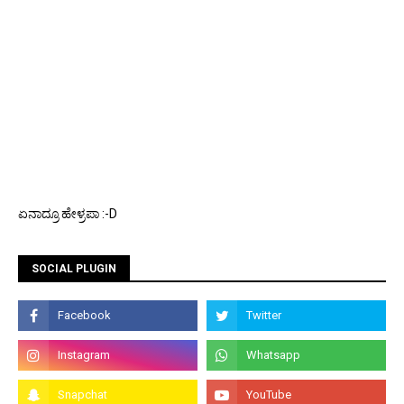
ಏನಾದ್ರೂ ಹೇಳ್ರಪಾ :-D
SOCIAL PLUGIN