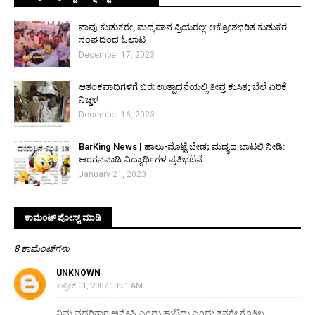
ನಾವು ಕುಡುಕರೇ, ಮದ್ಯಪಾನ ಪ್ರಿಯರಲ್ಲ: ಆಕ್ರೋಶಭರಿತ ಕುಡುಕರ
ಸಂಘದಿಂದ ಓಲಾಟ
December 17, 2023
ಆತಂಕವಾದಿಗಳಿಗೆ ಬರ: ಉತ್ಪಾದನೆಯಲ್ಲಿ ತೀವ್ರ ಕುಸಿತ; ಬೆಲೆ ಏರಿಕೆ
ನಿಚ್ಚಳ
December 16, 2023
BarKing News | ಹಾಲು-ಮೊಟ್ಟೆ ಬೇಡ; ಮದ್ಯದ ಬಾಟಲಿ ನೀಡಿ:
ಅಂಗನವಾಡಿ ವಿದ್ಯಾರ್ಥಿಗಳ ಪ್ರತಿಭಟನೆ
January 21, 2023
ಕಾಮೆಂಟ್‌‌ ಪೋಸ್ಟ್‌ ಮಾಡಿ
8 ಕಾಮೆಂಟ್‌ಗಳು
UNKNOWN
ಏಪ್ರಿಲ್ 01, 2007 10:51 AM
ನಿಮ್ಮ ವದರಿಗಾರ ಅನ್ವೇಷಿ ಎಂದು ಹುಟ್ಟಿದ್ದು ಎಂದು ತನಗೇ ಗೊತ್ತಿಲ್ಲ.