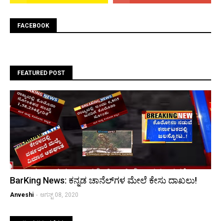
FACEBOOK
FEATURED POST
BarKing News: ಕನ್ನಡ ಚಾನೆಲ್‌ಗಳ ಮೇಲೆ ಕೇಸು ದಾಖಲು!
Anveshi
-
ಆಗಸ್ಟ್ 08, 2020