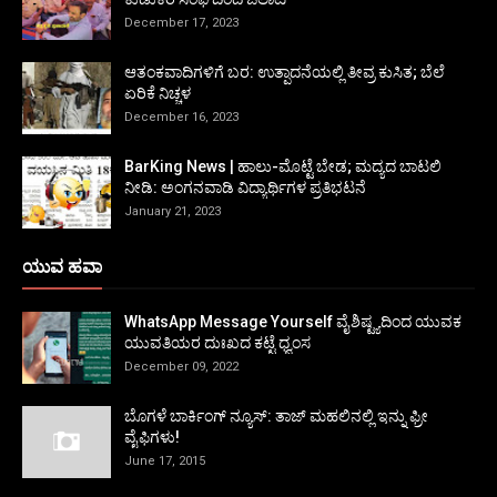
December 17, 2023
ಆತಂಕವಾದಿಗಳಿಗೆ ಬರ: ಉತ್ಪಾದನೆಯಲ್ಲಿ ತೀವ್ರ ಕುಸಿತ; ಬೆಲೆ
ಏರಿಕೆ ನಿಚ್ಚಳ
December 16, 2023
BarKing News | ಹಾಲು-ಮೊಟ್ಟೆ ಬೇಡ; ಮದ್ಯದ ಬಾಟಲಿ
ನೀಡಿ: ಅಂಗನವಾಡಿ ವಿದ್ಯಾರ್ಥಿಗಳ ಪ್ರತಿಭಟನೆ
January 21, 2023
ಯುವ ಹವಾ
WhatsApp Message Yourself ವೈಶಿಷ್ಟ್ಯದಿಂದ ಯುವಕ
ಯುವತಿಯರ ದುಃಖದ ಕಟ್ಟೆ ಧ್ವಂಸ
December 09, 2022
ಬೊಗಳೆ ಬಾರ್ಕಿಂಗ್ ನ್ಯೂಸ್: ತಾಜ್ ಮಹಲಿನಲ್ಲಿ ಇನ್ನು ಫ್ರೀ
ವೈಫಿಗಳು!
June 17, 2015