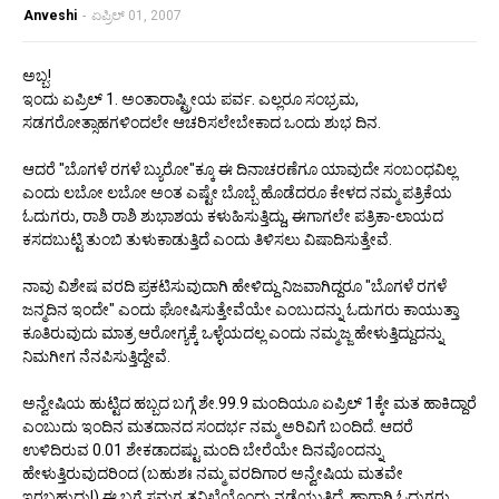
Anveshi
-
ಏಪ್ರಿಲ್ 01, 2007
ಅಬ್ಬ!
ಇಂದು ಏಪ್ರಿಲ್ 1. ಅಂತಾರಾಷ್ಟ್ರೀಯ ಪರ್ವ. ಎಲ್ಲರೂ ಸಂಭ್ರಮ,
ಸಡಗರೋತ್ಸಾಹಗಳಿಂದಲೇ ಆಚರಿಸಲೇಬೇಕಾದ ಒಂದು ಶುಭ ದಿನ.
ಆದರೆ "ಬೊಗಳೆ ರಗಳೆ ಬ್ಯುರೋ"ಕ್ಕೂ ಈ ದಿನಾಚರಣೆಗೂ ಯಾವುದೇ ಸಂಬಂಧವಿಲ್ಲ
ಎಂದು ಲಬೋ ಲಬೋ ಅಂತ ಎಷ್ಟೇ ಬೊಬ್ಬೆ ಹೊಡೆದರೂ ಕೇಳದ ನಮ್ಮ ಪತ್ರಿಕೆಯ
ಓದುಗರು, ರಾಶಿ ರಾಶಿ ಶುಭಾಶಯ ಕಳುಹಿಸುತ್ತಿದ್ದು, ಈಗಾಗಲೇ ಪತ್ರಿಕಾ-ಲಾಯದ
ಕಸದಬುಟ್ಟಿ ತುಂಬಿ ತುಳುಕಾಡುತ್ತಿದೆ ಎಂದು ತಿಳಿಸಲು ವಿಷಾದಿಸುತ್ತೇವೆ.
ನಾವು ವಿಶೇಷ ವರದಿ ಪ್ರಕಟಿಸುವುದಾಗಿ ಹೇಳಿದ್ದು ನಿಜವಾಗಿದ್ದರೂ "ಬೊಗಳೆ ರಗಳೆ
ಜನ್ಮದಿನ ಇಂದೇ" ಎಂದು ಘೋಷಿಸುತ್ತೇವೆಯೇ ಎಂಬುದನ್ನು ಓದುಗರು ಕಾಯುತ್ತಾ
ಕೂತಿರುವುದು ಮಾತ್ರ ಆರೋಗ್ಯಕ್ಕೆ ಒಳ್ಳೆಯದಲ್ಲ ಎಂದು ನಮ್ಮಜ್ಜ ಹೇಳುತ್ತಿದ್ದುದನ್ನು
ನಿಮಗೀಗ ನೆನಪಿಸುತ್ತಿದ್ದೇವೆ.
ಅನ್ವೇಷಿಯ ಹುಟ್ಟಿದ ಹಬ್ಬದ ಬಗ್ಗೆ ಶೇ.99.9 ಮಂದಿಯೂ ಏಪ್ರಿಲ್ 1ಕ್ಕೇ ಮತ ಹಾಕಿದ್ದಾರೆ
ಎಂಬುದು ಇಂದಿನ ಮತದಾನದ ಸಂದರ್ಭ ನಮ್ಮ ಅರಿವಿಗೆ ಬಂದಿದೆ. ಆದರೆ
ಉಳಿದಿರುವ 0.01 ಶೇಕಡಾದಷ್ಟು ಮಂದಿ ಬೇರೆಯೇ ದಿನವೊಂದನ್ನು
ಹೇಳುತ್ತಿರುವುದರಿಂದ (ಬಹುಶಃ ನಮ್ಮ ವರದಿಗಾರ ಅನ್ವೇಷಿಯ ಮತವೇ
ಇರಬಹುದು!) ಈ ಬಗ್ಗೆ ಸಮಗ್ರ ತನಿಖೆಯೊಂದು ನಡೆಯುತ್ತಿದೆ. ಹಾಗಾಗಿ ಓದುಗರು