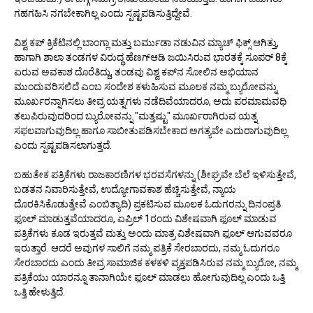
ಗಹಗಹಿಸಿ ನಗಬೇಕಾಗಿಲ್ಲ ಎಂದು ಸ್ಪಷ್ಟಪಡಿಸುತ್ತಿದ್ದೇವೆ.
ವಿಶ್ವ ಕಪ್ ಕ್ರಿಕೆಟಿನಲ್ಲಿ ಬಾಂಗ್ಲಾ ಮತ್ತು ಬರ್ಮುಡಾ ನಡುವಿನ ಮ್ಯಾಚ್ ಫಿಕ್ಸ್ ಆಗಿತ್ತು,
ಹಾಗಾಗಿ ಶಾಲಾ ತಂಡಗಳ ವಿರುದ್ಧ ಹೆಣಗ್ಆಡಿ ಜಯಿಸಿರುವ ಭಾರತಕ್ಕೆ ಸೂಪರ್ 8ಕ್ಕೆ
ಏರುವ ಅವಕಾಶ ದೊರೆತಿದ್ದು, ತಂಡವು ವಿಶ್ವ ಕಪ್‌ನ ಸೋಲಿನ ಅಭಿಯಾನ
ಮುಂದುವರಿಸಲಿದೆ ಎಂಬ ಸಂದೇಶ ಕಳುಹಿಸುವ ಮೂಲಕ ನಮ್ಮ ಬ್ಯುರೋವನ್ನು
ಮೂರ್ಖರನ್ನಾಗಿಸಲು ತೀವ್ರ ಯತ್ನಗಳು ನಡೆದಿವೆಯಾದರೂ, ಅದು ಪರಮಾಮವಧಿ
ತಲುಪಿರುವುದರಿಂದ ಬ್ಯುರೋವನ್ನು "ಮತ್ತಷ್ಟು" ಮೂರ್ಖರಾಗಿರುವ ಯತ್ನ
ಸಫಲವಾಗುವುದಿಲ್ಲ ಹಾಗೂ ಸಾಬೀತುಪಡಿಸಬೇಕಾದ ಅಗತ್ಯವೇ ಎದುರಾಗುವುದಿಲ್ಲ
ಎಂದು ಸ್ಪಷ್ಟಪಡಿಸಲಾಗುತ್ತದೆ.
ಬಹುತೇಕ ಪತ್ರಿಕೆಗಳು ರಾಜಕಾರಣಿಗಳ ಭರವಸೆಗಳನ್ನು (ಶೀಘ್ರವೇ ಬೆಲೆ ಇಳಿಸುತ್ತೇವೆ,
ಬಡತನ ನಿವಾರಿಸುತ್ತೇವೆ, ಉದ್ಯೋಗಾವಕಾಶ ಹೆಚ್ಚಿಸುತ್ತೇವೆ, ನ್ಯಾಯ
ದೊರಕಿಸಿಕೊಡುತ್ತೇವೆ ಎಂಬಿತ್ಯಾದಿ) ಪ್ರಕಟಿಸುವ ಮೂಲಕ ಓದುಗರನ್ನು ದಿನಂಪ್ರತಿ
ಫೂಲ್ ಮಾಡುತ್ತವೆಯಾದರೂ, ಏಪ್ರಿಲ್ 1ರಂದು ವಿಶೇಷವಾಗಿ ಫೂಲ್ ಮಾಡುವ
ಪತ್ರಿಕೆಗಳು ಕೂಡ ಇರುತ್ತವೆ ಮತ್ತು ಅಂದು ಮಾತ್ರ ವಿಶೇಷವಾಗಿ ಫೂಲ್ ಆಗುವವರೂ
ಇರುತ್ತಾರೆ. ಆದರೆ ಅವುಗಳ ಸಾಲಿಗೆ ನಮ್ಮ ಪತ್ರಿಕೆ ಸೇರಬಾರದು, ನಮ್ಮ ಓದುಗರೂ
ಸೇರಬಾರದು ಎಂದು ತೀವ್ರ ಸಾಮಾಜಿಕ ಕಳಕಳಿ ವ್ಯಕ್ತಪಡಿಸಿರುವ ನಮ್ಮ ಬ್ಯುರೋ, ನಮ್ಮ
ಪತ್ರಿಕೆಯು ಯಾರನ್ನೂ ತಾನಾಗಿಯೇ ಫೂಲ್ ಮಾಡಲು ಹೋಗುವುದಿಲ್ಲ ಎಂದು ಒತ್ತಿ
ಒತ್ತಿ ಹೇಳುತ್ತಿದೆ.