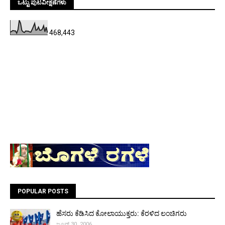
ಒಟ್ಟು ಪುಟವೀಕ್ಷಣೆಗಳು
468,443
POPULAR POSTS
ಹೆಸರು ಕೆಡಿಸಿದ ಕೋಲಾಯುಕ್ತರು: ಕೆರಳಿದ ಲಂಚಿಗರು
ಜೂನ್ 30, 2006