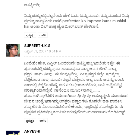
ಅಸತ್ಯಿಗಳೇ,
ನಿಮ್ಮ ಹುಟ್ಟುಹಬ್ಬವಲ್ಲವೆಂದು ಹೇಳಿ ಓದುಗರನ್ನು ಮೂರ್ಖರನ್ನು ಮಾಡುವ ನಿಮ್ಮ
ಪ್ರಯತ್ನ ಶಾಘ್ಲನೀಯ.ಆದರೆ perfection ko improve karna mushkil
hai ಅಂತಾ ದಿಲ್ ಚಾಹ್ತ ಹೈ ಅಮೀರ್ ಖಾನ್ ಹೇಳಿದಾನೆ.
ಪ್ರತ್ಯುತ್ತರ
ಅಳಿಸಿ
SUPREETH.K.S
ಏಪ್ರಿಲ್ 01, 2007 10:54 PM
ನೀವೇನೇ ಹೇಳಿ, ಏಪ್ರಿಲ್ ಒಂದರಂದೇ ಹುಟ್ಟು ಹಬ್ಬ ಇರಬೇಕು ಕಣ್ರೀ. ಈ
ಪ್ರಪಂಚದಲ್ಲಿ ಹುಟ್ಟುವುದು, ಸಾಯುವುದು ಎಲ್ಲಾ ಅವನ ಲೀಲೆ. ಎಲ್ಲಾ
ನಶ್ವರ...ನಾನು..ನೀವು...ಈ ಕಂಪ್ಯೂಟರ್ರು...ಎಲ್ಲಾ ನಶ್ವರ ಕಣ್ರೀ. ಇದನ್ನೆಲ್ಲಾ
ನೆಚ್ಚಿಕೊಂಡ ನಾವು ಮೂರ್ಖರಲ್ಲದೆ ಮತ್ತೇನೂ ಅಲ್ಲ. ನಾನು ಅದನ್ನು ಒಂದು
ಕಾಲದಲ್ಲಿ ನೆಚ್ಚಿಕೊಂಡಿದ್ದೆ, ಈಗ ಸಕಲ (ಅಂಡರ್‌ವೇರು, ಖಾವಿ ಬಟ್ಟೆ ಬಿಟ್ಟು)
ಪರಿತ್ಯಾಗಿಯಾಗಿದ್ದೇನೆ. ನಾನೆಂದೂ ಮೂರ್ಖನಾಗಿಲ್ಲ ........
ಹೊಸದಾಗಿ ಪ್ರಕಟಣೆಗೆ ತಯಾರಾಗಿರುವ ಶ್ರೀ ಶ್ರೀ ಶ್ರೀ ಅಸತ್ಯಾನ್ವೇಷಿ ಮಹಾರಜರ
ಜೀವನ ಚರಿತ್ರೆ ಇದಾಗಿದ್ದು ಆಸಕ್ತರು ಭಕ್ತಾದಿಗಳು ಕೂಡಲೇ ಹಣ ಪಾವತಿಸಿ
ತಮ್ಮ ಹೆಸರು ನೊಂದಾಯಿಸಿಬಿಡಬೇಕೆಂದೂ, ಇಲ್ಲದಿದ್ದರೆ ತಮಗೆಲ್ಲರಿಗೂ ಈ
ಪುಸ್ತಕದ ಪ್ರತಿಗಳನ್ನು ತಲುಪಿಸಲಾಗುವುದೆಂದು ಮಹಾರಾಜರು ಬೆದರಿಸಿದ್ದಾರೆ.
ಪ್ರತ್ಯುತ್ತರ
ಅಳಿಸಿ
ANVESHI