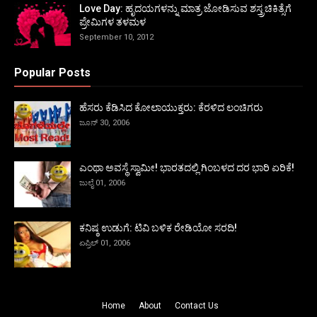
Love Day: ಹೃದಯಗಳನ್ನು ಮಾತ್ರ ಜೋಡಿಸುವ ಶಸ್ತ್ರಚಿಕಿತ್ಸೆಗೆ
ಪ್ರೇಮಿಗಳ ತಳಮಳ
September 10, 2012
Popular Posts
ಹೆಸರು ಕೆಡಿಸಿದ ಕೋಲಾಯುಕ್ತರು: ಕೆರಳಿದ ಲಂಚಿಗರು
ಜೂನ್ 30, 2006
ಎಂಥಾ ಅವಸ್ಥೆ ಸ್ವಾಮೀ! ಭಾರತದಲ್ಲಿ ಗಿಂಬಳದ ದರ ಭಾರಿ ಏರಿಕೆ!
ಜುಲೈ 01, 2006
ಕನಿಷ್ಠ ಉಡುಗೆ: ಟಿವಿ ಬಳಿಕ ರೇಡಿಯೋ ಸರದಿ!
ಏಪ್ರಿಲ್ 01, 2006
Home
About
Contact Us