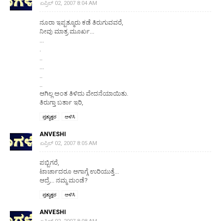
ಏಪ್ರಿಲ್ 02, 2007 8:04 AM
ನೂರಾ ಇಪ್ಪತ್ಮೂರು ಕಡೆ ತಿರುಗುವವರೆ,
ನೀವು ಮಾತ್ರ ಮೂರ್ಖ...
...
.
..
...
..
..
ಆಗಿಲ್ಲ ಅಂತ ತಿಳಿದು ವೇದನೆಯಾಯಿತು.
ತಿರುಗ್ತಾ ಬರ್ತಾ ಇರಿ,
ಪ್ರತ್ಯುತ್ತರ
ಅಳಿಸಿ
ANVESHI
ಏಪ್ರಿಲ್ 02, 2007 8:05 AM
ಪಬ್ಬಿಗರೆ,
ಟಾರ್ಚಾದರೂ ಆಗಾಗ್ಗೆ ಉರಿಯುತ್ತೆ...
ಆದ್ರೆ... ನಮ್ಮ ಮಂಡೆ?
ಪ್ರತ್ಯುತ್ತರ
ಅಳಿಸಿ
ANVESHI