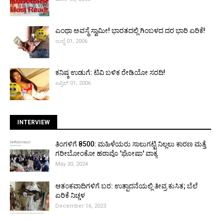
ಎಂಥಾ ಅವಸ್ಥೆ ಸ್ವಾಮೀ! ಭಾರತದಲ್ಲಿ ಗಿಂಬಳದ ದರ ಭಾರಿ ಏರಿಕೆ!
ಜುಲೈ 01, 2006
ಕನಿಷ್ಠ ಉಡುಗೆ: ಟಿವಿ ಬಳಿಕ ರೇಡಿಯೋ ಸರದಿ!
ಏಪ್ರಿಲ್ 01, 2006
INTERVIEW
ತಿಂಗಳಿಗೆ ₹8500: ಮಹಿಳೆಯರು ಸಾಲುಗಟ್ಟಿ ನಿಲ್ಲಲು ಕಾರಣ ಮತ್ತೆ
ಗರೀಬೋಂಕೋ ಹಠಾವೊ 'ಘೋಷಾ' ವಾಕ್ಯ
May 30, 2024
ಆತಂಕವಾದಿಗಳಿಗೆ ಬರ: ಉತ್ಪಾದನೆಯಲ್ಲಿ ತೀವ್ರ ಕುಸಿತ; ಬೆಲೆ
ಏರಿಕೆ ನಿಚ್ಚಳ
December 16, 2023