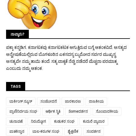
ನಾವ್ಯಾರು?
ಪಕ್ಕಾ ಕನ್ನಡಿಗ. ಕರ್ನಾಟಕವು ಕರ್ನಾಟಕಟಕ ಆಗುತ್ತಿರುವ ಬಗ್ಗೆ ಆತಂಕವಿದೆ. ಅಸತ್ಯದ
ಅನ್ವೇಷಣೆಯಲ್ಲಿರುವ ಬೊಗಳೂರಿನ ಏಕಸದಸ್ಯ ಬ್ಯುರೋದ ಸರ್ವರ ಮುಖ್ಯಸ್ಥ.
ಅಸತ್ಯವೇ ನಮ್ಮ ತಾಯಿ ತಂದೆ. ಸತ್ಯ ವಾಕ್ಯಕೆ ನೆಚ್ಚಿ ನಡೆದರೆ ಮೆಚ್ಚನಾ ಪರಮಾತ್ಮ
ಎಂಬುದು ನಮ್ಮ ಆತಂಕ.
TAGS
ಬಾರ್ಕಿಂಗ್ ನ್ಯೂಸ್
ಸಂಚೋದನೆ
ಜಾರಕಾರಣ
ರಾಜಕೀಯ
ಪ್ರಾಣಿನಿರ್ದಯ ಸಂಘ
ಆರ್ಥಿಕ ಸ್ಥಿತಿ
Someದರ್ಶನ
ಸೊಂಪಾದಕೀಯ
ಚುನಾವಣೆ
ನಿರುದ್ಯೋಗ
ಕುಡುಕರ ಸಂಘ
ಕುದುರೆ ವ್ಯಾಪಾರ
ಪಾತಕಿಸ್ತಾನ
ಬಾಲ-ಕರುಗಳ ಸಂಘ
ಶೈ-ಕ್ಷಣಿಕ
ಸಂದರ್ಶನ