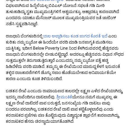
ವಿಫಲವಾಗಿರುವ ಹಿನ್ನೆಲೆಯಲ್ಲ ಬಿಪಿಎಲ್ ಯೋಜನೆ ಸಫಲತೆ ಗಡಿ ಮೀರಿ
ತುಳುಕಾಡಿದ್ದು ಸ್ವತಃ ಮುಖ್ಯಮಂತ್ರಿಗಳಿಗೆ ಆಶ್ಚರ್ಯಕ್ಕೂ, ಆಹ್ಲಾದಕ್ಕೂ ಕಾರಣವಾಗಿದೆ
ಎಂದವರು ಯಾಹೂ ಮೆಸೆಂಜರ್ ಮೂಲಕ ಮುಖ್ಯಮಂತ್ರಿಯವರ ಜತೆ ಚಾಟಿಂಗ್
ನಡೆಸಿ ಸ್ಪಷ್ಟಪಡಿಸಿದ್ದಾರೆ.
ರಾಜಧಾನಿ ಬೆಂಗಳೂರಿನಲ್ಲಿ
ಬಾಲ ಅಲ್ಲಾಡಿಸಲು ಕೂಡ ಜಾಗದ ಕೊರತೆ ಇದೆ
ಎಂಬ
ಕುರಿತು ನಮ್ಮ ಬ್ಯುರೋ ಈ ಹಿಂದೆಯೇ ವರದಿ ಮಾಡಿ ಜನಜಾಗೃತಿ ಮೂಡಿಸಲು
ಯತ್ನಿಸಿತ್ತು. ಇದೀಗ Below Poverty Line ನಿಂದ ಕೆಳಗಿರುವವರಲ್ಲಿ ಹೆಚ್ಚಿನವರು
ರಾಜಧಾನಿ ಬೆಂಗಳೂರಿನಲ್ಲೇ ಬೀಡುಬಿಟ್ಟಿದ್ದಾರೆ. ಅದರಲ್ಲೂ ಹೆಚ್ಚಿನವರು ವಿಧಾನ ಸೌಧದ
ಸುತ್ತಮುತ್ತಲೇ ತಿರುಗಾಡುತ್ತಿರುತ್ತಾರೆ ಎಂಬುದನ್ನು ನಮ್ಮ ಬ್ಯುರೋ ಪತ್ತೆ ಹಚ್ಚಿ
ಹಿಡಿದೆಳೆದು ವರದಿ ಮಾಡಿದೆ. ತಮ್ಮನ್ನು ಈ ರೇಖೆಯಿಂದ ಮಾರುದ್ದ ಕೆಳಗೆ ಇರುವಂತೆ
ತಳ್ಳಿದ ರಾಜಕಾರಣಿಗಳಿಗೆ ಡೊಗ್ಗು ಸಲಾಂ ಹೊಡೆಯಬೇಕಾದ ಅನಿವಾರ್ಯತೆಯೇ
ಕಾರಣ ಎಂಬುದು ಕೂಡ ತಿಳಿದುಬಂದಿದೆ.
ಬಡತನ ರೇಖೆ ಎಂಬುದು ರಾಮಾಯಣದ ಕಾಲದಲ್ಲೇ ಲಕ್ಷ್ಮಣ ಎಳೆದ ರೇಖೆಯಾಗಿದ್ದು,
ಇದನ್ನು ನಾವೆಂದಿಗೂ ದಾಟಲಾರೆವು.
ಶ್ರೀಮಂತಿಕೆ
ಯೇನೂ ನಮಗೆ ಮುಖ್ಯವಲ್ಲ. ಈ
ಲಕ್ಷ್ಮಣ ರೇಖೆ ದಾಟಿದರೆ ಪಾಪ ಬರುತ್ತದೆ, ಜನಸಂಖ್ಯೆಯ ಗಡಿ ದಾಟಲು ಪಾಪು
ಬಂದರೂ ಪರವಾಗಿಲ್ಲ, ಬಡತನದ ರೇಖೆ ದಾಟಿ ಪಾಪ ಕಟ್ಟಿಕೊಳ್ಳಲಾರೆವು ಎಂದು
ಕರನಾಟಕದ ಪ್ರಜೆಗಳು ಪಣ ತೊಟ್ಟಿರುವುದು ವಿಶ್ವಾದ್ಯಂತ ಶ್ಲಾಘನೆಗೆ ಕಾರಣವಾಗಿದ್ದು,
ಕರನಾಟಕದ ಹೆಸರು ಚಿರಸ್ಥಾಯಿಯಾಗತೊಡಗಿದೆ.