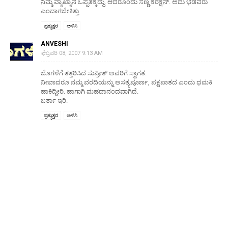
ನಿಮ್ಮ ವ್ಯಾಖ್ಯಾನ ಒಪ್ಪತಕ್ಕದ್ದು. ಆದರೊಂದು ಸಣ್ಣ ಕರೆಕ್ಷನ್. ಅದು ಭಡವರು
ಎಂದಾಗಬೇಕಿತ್ತು.
ಪ್ರತ್ಯುತ್ತರ
ಅಳಿಸಿ
ANVESHI
ಫೆಬ್ರವರಿ 08, 2007 9:13 AM
ಬೊಗಳೆಗೆ ತತ್ತರಿಸಿದ ಸುಪ್ರೀತ್ ಅವರಿಗೆ ಸ್ವಾಗತ.
ನೀವಾದರೂ ನಮ್ಮ ವರದಿಯನ್ನು ಅಸತ್ಯಪೂರ್ಣ, ಪಕ್ಷಪಾತದ ಎಂದು ಧಮಕಿ
ಹಾಕಿದ್ದೀರಿ. ಹಾಗಾಗಿ ಮಹದಾನಂದವಾಗಿದೆ.
ಬರ್ತಾ ಇರಿ.
ಪ್ರತ್ಯುತ್ತರ
ಅಳಿಸಿ