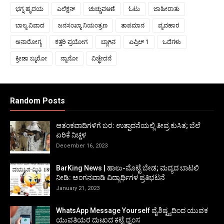
ಭಗ್ನ ಹೃದಯ
ಎಲೆಕ್ಷನ್
ಚುಚ್ಚುವಆಣೆ
ಓಟು
ಜಾಹೀರಾತು
ಬಾಲ್ಯ ವಿವಾದ
ಜನಸಂಖ್ಯಾ ನಿಯಂತ್ರಣ
ತಾಪಮಾನ
ವ್ಯವಹಾರ
ಅನಾರೋಗ್ಯ
ಕತ್ತರಿ ಪ್ರಯೋಗ
ಬ್ಲಾಗಿನ
ಏಪ್ರಿಲ್ 1
ಒದೆಗಳು
ಕ್ರೀಡಾ ಬ್ಯುರೋ
ನ್ಯಾನೋ
ವಿಚ್ಛೇದನೆ
Random Posts
ಆತಂಕವಾದಿಗಳಿಗೆ ಬರ: ಉತ್ಪಾದನೆಯಲ್ಲಿ ತೀವ್ರ ಕುಸಿತ; ಬೆಲೆ
ಏರಿಕೆ ನಿಚ್ಚಳ
December 16, 2023
BarKing News | ಹಾಲು-ಮೊಟ್ಟೆ ಬೇಡ; ಮದ್ಯದ ಬಾಟಲಿ
ನೀಡಿ: ಅಂಗನವಾಡಿ ವಿದ್ಯಾರ್ಥಿಗಳ ಪ್ರತಿಭಟನೆ
January 21, 2023
WhatsApp Message Yourself ವೈಶಿಷ್ಟ್ಯದಿಂದ ಯುವಕ
ಯುವತಿಯರ ದುಃಖದ ಕಟ್ಟೆ ಧ್ವಂಸ