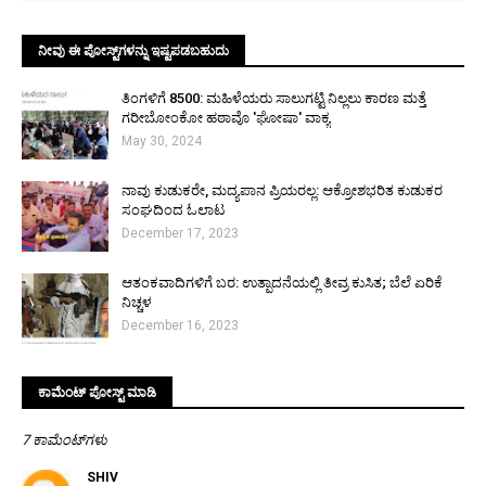
ನೀವು ಈ ಪೋಸ್ಟ್‌ಗಳನ್ನು ಇಷ್ಟಪಡಬಹುದು
ತಿಂಗಳಿಗೆ ₹8500: ಮಹಿಳೆಯರು ಸಾಲುಗಟ್ಟಿ ನಿಲ್ಲಲು ಕಾರಣ ಮತ್ತೆ
ಗರೀಬೋಂಕೋ ಹಠಾವೊ 'ಘೋಷಾ' ವಾಕ್ಯ
May 30, 2024
ನಾವು ಕುಡುಕರೇ, ಮದ್ಯಪಾನ ಪ್ರಿಯರಲ್ಲ: ಆಕ್ರೋಶಭರಿತ ಕುಡುಕರ
ಸಂಘದಿಂದ ಓಲಾಟ
December 17, 2023
ಆತಂಕವಾದಿಗಳಿಗೆ ಬರ: ಉತ್ಪಾದನೆಯಲ್ಲಿ ತೀವ್ರ ಕುಸಿತ; ಬೆಲೆ ಏರಿಕೆ
ನಿಚ್ಚಳ
December 16, 2023
ಕಾಮೆಂಟ್‌‌ ಪೋಸ್ಟ್‌ ಮಾಡಿ
7 ಕಾಮೆಂಟ್‌ಗಳು
SHIV