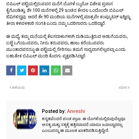
ಬಿಪಿಎಲ್ ಪಟ್ಟಿಯಲ್ಲಿರುವವರ ಮನೆಗೆ ಬೊಗಳೆ ಬ್ಯುರೋ ವಿಶೇಷ ಪ್ರವಾಸ
ಕೈಗೊಂಡಿತ್ತು. ಶೇ.100 ಮನೆಗಳಲ್ಲಿ 29 ಇಂಚಿನ ಕೇವಲ ಒಂದೊಂದೇ ಬಿಪಿಎಲ್
ಟಿವಿಗಳಿದ್ದವು. ಆದರೆ ಶೇ.90 ಮಂದಿಯ ಮನೆಗಳಲ್ಲಿ ಮಾತ್ರವೇ ಕಂಪ್ಯೂಟರ್ ಇದ್ದಿದ್ದು
ತೀರಾ ಕಳವಳಕಾರಿ ಸಂಗತಿ ಎಂದು ನಮ್ಮ ಒದರಿಗಾರರು ಒದರಿದ್ದಾರೆ.
ಈ ಮಧ್ಯೆ, ತಮ್ಮ ಮನೆಯಲ್ಲಿ ಕೆಲಸದಾಳುಗಳಾಗಿ ದುಡಿಯುತ್ತಿರುವ ಅಡುಗೆಯವರು,
ಬಟ್ಟೆ ಒಗೆಯುವವರು, ನೀರು ತರುವವರು, ಹಾಲು ಕರೆಯುವವರು
ಮುಂತಾದವರನ್ನೂ ಈ ಪಟ್ಟಿಯಲ್ಲಿ ಸೇರಿಸಲು ತಮಗೆ ಸಾಧ್ಯವಾಗಲಿಲ್ಲವಲ್ಲಾ ಎಂದು
ಬಹುತೇಕ ಬಿಪಿಎಲ್ ಮಂದಿ ಕೊರಗು ವ್ಯಕ್ತಪಡಿಸಿದ್ದಾರೆ.
ಹಳೆಯದು
ನವೀನ
Posted by:
Anveshi
ಕನ್ನಡವೆಂದರೆ ಪಂಚ ಪ್ರಾಣ. ಈ ಬೊಗಳೆಯಲ್ಲಿರುವುದೆಲ್ಲವೂ
ಅಸತ್ಯ ಮತ್ತು ಸತ್ಯಕ್ಕೆ ಹತ್ತಿರವಾದರೆ ಯಾರೂ ಜವಾಬ್ದಾರರಲ್ಲ
ಎಂಬುದನ್ನು ಈ ಮೂಲಕ ಖಾತರಿಪಡಿಸುತ್ತಿದ್ದೇನೆ.