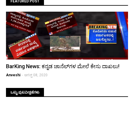
FEATURED POST
BarKing News: ಕನ್ನಡ ಚಾನೆಲ್‌ಗಳ ಮೇಲೆ ಕೇಸು ದಾಖಲು!
Anveshi
-
ಆಗಸ್ಟ್ 08, 2020
ಒಟ್ಟು ಪುಟವೀಕ್ಷಣೆಗಳು