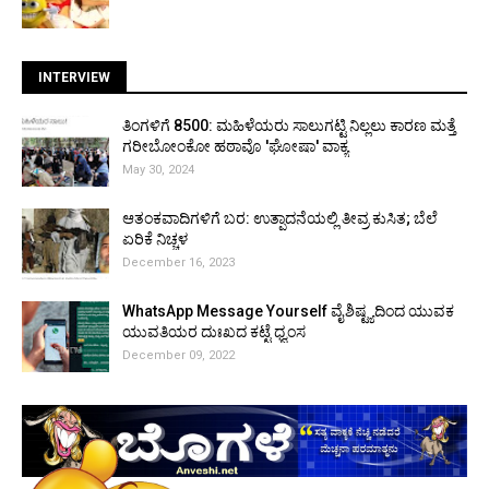
INTERVIEW
ತಿಂಗಳಿಗೆ ₹8500: ಮಹಿಳೆಯರು ಸಾಲುಗಟ್ಟಿ ನಿಲ್ಲಲು ಕಾರಣ ಮತ್ತೆ
ಗರೀಬೋಂಕೋ ಹಠಾವೊ 'ಘೋಷಾ' ವಾಕ್ಯ
May 30, 2024
ಆತಂಕವಾದಿಗಳಿಗೆ ಬರ: ಉತ್ಪಾದನೆಯಲ್ಲಿ ತೀವ್ರ ಕುಸಿತ; ಬೆಲೆ
ಏರಿಕೆ ನಿಚ್ಚಳ
December 16, 2023
WhatsApp Message Yourself ವೈಶಿಷ್ಟ್ಯದಿಂದ ಯುವಕ
ಯುವತಿಯರ ದುಃಖದ ಕಟ್ಟೆ ಧ್ವಂಸ
December 09, 2022