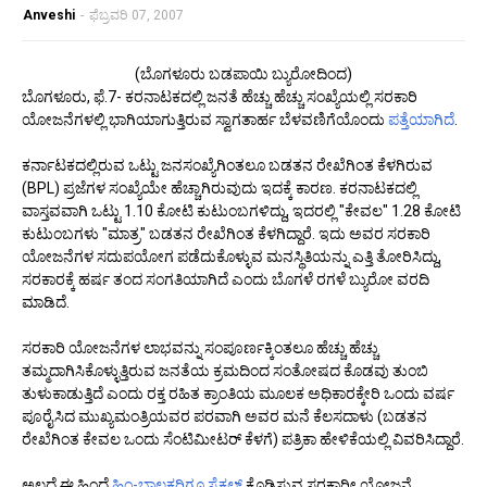
Anveshi
-
ಫೆಬ್ರವರಿ 07, 2007
(ಬೊಗಳೂರು ಬಡಪಾಯಿ ಬ್ಯುರೋದಿಂದ)
ಬೊಗಳೂರು, ಫೆ.7- ಕರನಾಟಕದಲ್ಲಿ ಜನತೆ ಹೆಚ್ಚು ಹೆಚ್ಚು ಸಂಖ್ಯೆಯಲ್ಲಿ ಸರಕಾರಿ
ಯೋಜನೆಗಳಲ್ಲಿ ಭಾಗಿಯಾಗುತ್ತಿರುವ ಸ್ವಾಗತಾರ್ಹ ಬೆಳವಣಿಗೆಯೊಂದು
ಪತ್ತೆಯಾಗಿದೆ
.
ಕರ್ನಾಟಕದಲ್ಲಿರುವ ಒಟ್ಟು ಜನಸಂಖ್ಯೆಗಿಂತಲೂ ಬಡತನ ರೇಖೆಗಿಂತ ಕೆಳಗಿರುವ
(BPL) ಪ್ರಜೆಗಳ ಸಂಖ್ಯೆಯೇ ಹೆಚ್ಚಾಗಿರುವುದು ಇದಕ್ಕೆ ಕಾರಣ. ಕರನಾಟಕದಲ್ಲಿ
ವಾಸ್ತವವಾಗಿ ಒಟ್ಟು 1.10 ಕೋಟಿ ಕುಟುಂಬಗಳಿದ್ದು, ಇದರಲ್ಲಿ "ಕೇವಲ" 1.28 ಕೋಟಿ
ಕುಟುಂಬಗಳು "ಮಾತ್ರ" ಬಡತನ ರೇಖೆಗಿಂತ ಕೆಳಗಿದ್ದಾರೆ. ಇದು ಅವರ ಸರಕಾರಿ
ಯೋಜನೆಗಳ ಸದುಪಯೋಗ ಪಡೆದುಕೊಳ್ಳುವ ಮನಸ್ಥಿತಿಯನ್ನು ಎತ್ತಿ ತೋರಿಸಿದ್ದು,
ಸರಕಾರಕ್ಕೆ ಹರ್ಷ ತಂದ ಸಂಗತಿಯಾಗಿದೆ ಎಂದು ಬೊಗಳೆ ರಗಳೆ ಬ್ಯುರೋ ವರದಿ
ಮಾಡಿದೆ.
ಸರಕಾರಿ ಯೋಜನೆಗಳ ಲಾಭವನ್ನು ಸಂಪೂರ್ಣಕ್ಕಿಂತಲೂ ಹೆಚ್ಚು ಹೆಚ್ಚು
ತಮ್ಮದಾಗಿಸಿಕೊಳ್ಳುತ್ತಿರುವ ಜನತೆಯ ಕ್ರಮದಿಂದ ಸಂತೋಷದ ಕೊಡವು ತುಂಬಿ
ತುಳುಕಾಡುತ್ತಿದೆ ಎಂದು ರಕ್ತ ರಹಿತ ಕ್ರಾಂತಿಯ ಮೂಲಕ ಅಧಿಕಾರಕ್ಕೇರಿ ಒಂದು ವರ್ಷ
ಪೂರೈಸಿದ ಮುಖ್ಯಮಂತ್ರಿಯವರ ಪರವಾಗಿ ಅವರ ಮನೆ ಕೆಲಸದಾಳು (ಬಡತನ
ರೇಖೆಗಿಂತ ಕೇವಲ ಒಂದು ಸೆಂಟಿಮೀಟರ್ ಕೆಳಗೆ) ಪತ್ರಿಕಾ ಹೇಳಿಕೆಯಲ್ಲಿ ವಿವರಿಸಿದ್ದಾರೆ.
ಅಲ್ಲದೆ ಈ ಹಿಂದೆ
ಹಿಂ-ಬಾಲಕರಿಗೂ ಸೈಕಲ್
ಕೊಡಿಸುವ ಸರಕಾರೀ ಯೋಜನೆ