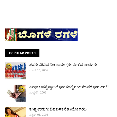
POPULAR POSTS
ಹೆಸರು ಕೆಡಿಸಿದ ಕೋಲಾಯುಕ್ತರು: ಕೆರಳಿದ ಲಂಚಿಗರು
ಜೂನ್ 30, 2006
ಎಂಥಾ ಅವಸ್ಥೆ ಸ್ವಾಮೀ! ಭಾರತದಲ್ಲಿ ಗಿಂಬಳದ ದರ ಭಾರಿ ಏರಿಕೆ!
ಜುಲೈ 01, 2006
ಕನಿಷ್ಠ ಉಡುಗೆ: ಟಿವಿ ಬಳಿಕ ರೇಡಿಯೋ ಸರದಿ!
ಏಪ್ರಿಲ್ 01, 2006