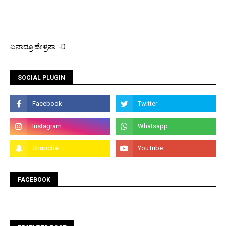
ಏನಾದ್ರೂ ಹೇಳ್ರಪಾ :-D
SOCIAL PLUGIN
FACEBOOK