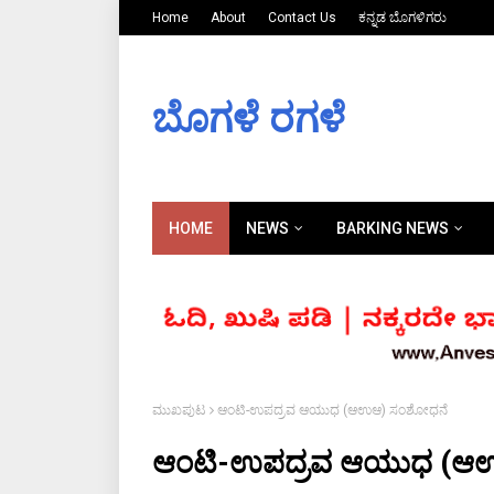
Home
About
Contact Us
ಕನ್ನಡ ಬೊಗಳಿಗರು
ಬೊಗಳೆ ರಗಳೆ
HOME
NEWS
BARKING NEWS
ಮುಖಪುಟ
ಆಂಟಿ-ಉಪದ್ರವ ಆಯುಧ (ಆಉಆ) ಸಂಶೋಧನೆ
ಆಂಟಿ-ಉಪದ್ರವ ಆಯುಧ (ಆ