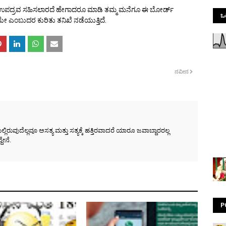
ಪದ್ರವ ಸಹಿಸಲಾರದೆ ಹೇಗಾದರೂ ಮಾಡಿ ತಮ್ಮ ಮನೆಗೂ ಈ ಬೋರ್ಡ್
ಒಟ
ಎಂಬುದರ ಕುರಿತು ತನಿಖೆ ನಡೆಯುತ್ತಿದೆ.
ನವೀನ
ರುವುದೆಲ್ಲವೂ ಅಸತ್ಯ ಮತ್ತು ಸತ್ಯಕ್ಕೆ ಹತ್ತಿರವಾದರೆ ಯಾರೂ ಜವಾಬ್ದಾರರಲ್ಲ
ೇನೆ.
P