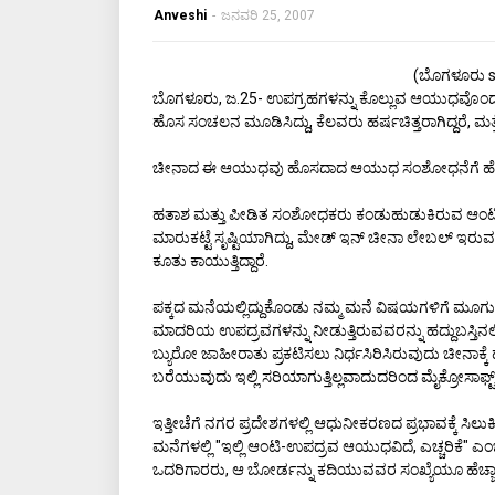
Anveshi
-
ಜನವರಿ 25, 2007
(ಬೊಗಳೂರು 
ಬೊಗಳೂರು, ಜ.25- ಉಪಗ್ರಹಗಳನ್ನು ಕೊಲ್ಲುವ ಆಯುಧವೊಂದನ್ನು
ಹೊಸ ಸಂಚಲನ ಮೂಡಿಸಿದ್ದು, ಕೆಲವರು ಹರ್ಷಚಿತ್ತರಾಗಿದ್ದರೆ, ಮತ
ಚೀನಾದ ಈ ಆಯುಧವು ಹೊಸದಾದ ಆಯುಧ ಸಂಶೋಧನೆಗೆ ಹೇತ
ಹತಾಶ ಮತ್ತು ಪೀಡಿತ ಸಂಶೋಧಕರು ಕಂಡುಹುಡುಕಿರುವ ಆಂಟಿ-
ಮಾರುಕಟ್ಟೆ ಸೃಷ್ಟಿಯಾಗಿದ್ದು, ಮೇಡ್ ಇನ್ ಚೀನಾ ಲೇಬಲ್ ಇರುವ
ಕೂತು ಕಾಯುತ್ತಿದ್ದಾರೆ.
ಪಕ್ಕದ ಮನೆಯಲ್ಲಿದ್ದುಕೊಂಡು ನಮ್ಮ ಮನೆ ವಿಷಯಗಳಿಗೆ ಮೂಗು ತೂ
ಮಾದರಿಯ ಉಪದ್ರವಗಳನ್ನು ನೀಡುತ್ತಿರುವವರನ್ನು ಹದ್ದುಬಸ್ತಿನ
ಬ್ಯುರೋ ಜಾಹೀರಾತು ಪ್ರಕಟಿಸಲು ನಿರ್ಧಸಿರಿಸಿರುವುದು ಚೀನಾಕ್ಕೆ
ಬರೆಯುವುದು ಇಲ್ಲಿ ಸರಿಯಾಗುತ್ತಿಲ್ಲವಾದುದರಿಂದ ಮೈಕ್ರೋಸಾಫ್ಟ್‌ನ
ಇತ್ತೀಚೆಗೆ ನಗರ ಪ್ರದೇಶಗಳಲ್ಲಿ ಆಧುನೀಕರಣದ ಪ್ರಭಾವಕ್ಕೆ ಸಿ
ಮನೆಗಳಲ್ಲಿ "ಇಲ್ಲಿ ಆಂಟಿ-ಉಪದ್ರವ ಆಯುಧವಿದೆ, ಎಚ್ಚರಿಕೆ" ಎಂಬ
ಒದರಿಗಾರರು, ಆ ಬೋರ್ಡನ್ನು ಕದಿಯುವವರ ಸಂಖ್ಯೆಯೂ ಹೆಚ್ಚಾಗುತ್ತಿದ