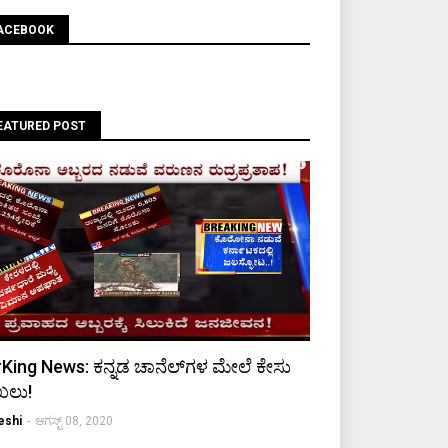
ACEBOOK
EATURED POST
King News: ಕನ್ನಡ ಚಾನೆಲ್‌ಗಳ ಮೇಲೆ ಕೇಸು
ಖಲು!
eshi
-
ಆಗಸ್ಟ್ 08, 2020