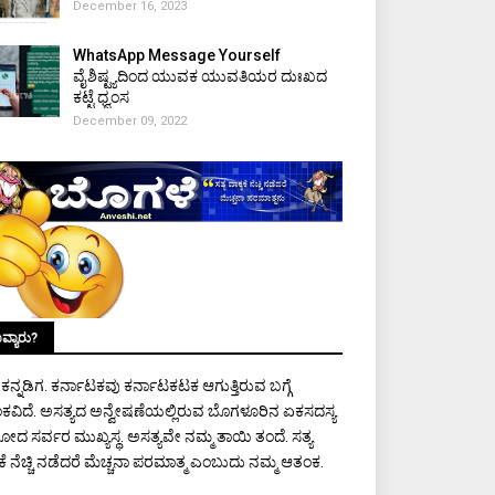
December 16, 2023
WhatsApp Message Yourself
ವೈಶಿಷ್ಟ್ಯದಿಂದ ಯುವಕ ಯುವತಿಯರ ದುಃಖದ
ಕಟ್ಟೆ ಧ್ವಂಸ
December 09, 2022
ವ್ಯಾರು?
ಾ ಕನ್ನಡಿಗ. ಕರ್ನಾಟಕವು ಕರ್ನಾಟಕಟಕ ಆಗುತ್ತಿರುವ ಬಗ್ಗೆ
ಕವಿದೆ. ಅಸತ್ಯದ ಅನ್ವೇಷಣೆಯಲ್ಲಿರುವ ಬೊಗಳೂರಿನ ಏಕಸದಸ್ಯ
ರೋದ ಸರ್ವರ ಮುಖ್ಯಸ್ಥ. ಅಸತ್ಯವೇ ನಮ್ಮ ತಾಯಿ ತಂದೆ. ಸತ್ಯ
ಯಕೆ ನೆಚ್ಚಿ ನಡೆದರೆ ಮೆಚ್ಚನಾ ಪರಮಾತ್ಮ ಎಂಬುದು ನಮ್ಮ ಆತಂಕ.