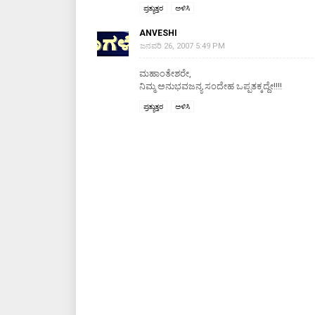
ಪ್ರತ್ಯುತ್ತರ
ಅಳಿಸಿ
ANVESHI
ಜನವರಿ 26, 2007 5:49 PM
ಮಹಾಂತೇಶರೇ,
ನಿಮ್ಮ ಅನುಭವಜನ್ಯ ಸಂದೇಹ ಒಪ್ಪತಕ್ಕದ್ದೇ!!!!
ಪ್ರತ್ಯುತ್ತರ
ಅಳಿಸಿ