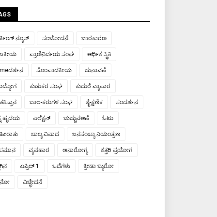
AGS
್ಕಿಂಗ್ ನ್ಯೂಸ್
ಸಂಚೋದನೆ
ಜಾರಕಾರಣ
ಾಜಕೀಯ
ಪ್ರಾಣಿನಿರ್ದಯ ಸಂಘ
ಆರ್ಥಿಕ ಸ್ಥಿತಿ
meದರ್ಶನ
ಸೊಂಪಾದಕೀಯ
ಚುನಾವಣೆ
ರುದ್ಯೋಗ
ಕುಡುಕರ ಸಂಘ
ಕುದುರೆ ವ್ಯಾಪಾರ
ಕಿಸ್ತಾನ
ಬಾಲ-ಕರುಗಳ ಸಂಘ
ಶೈ-ಕ್ಷಣಿಕ
ಸಂದರ್ಶನ
್ನ ಹೃದಯ
ಎಲೆಕ್ಷನ್
ಚುಚ್ಚುವಆಣೆ
ಓಟು
ಹೀರಾತು
ಬಾಲ್ಯ ವಿವಾದ
ಜನಸಂಖ್ಯಾ ನಿಯಂತ್ರಣ
ಾಪಮಾನ
ವ್ಯವಹಾರ
ಅನಾರೋಗ್ಯ
ಕತ್ತರಿ ಪ್ರಯೋಗ
ಾಗಿನ
ಏಪ್ರಿಲ್ 1
ಒದೆಗಳು
ಕ್ರೀಡಾ ಬ್ಯುರೋ
ಯಾನೋ
ವಿಚ್ಛೇದನೆ