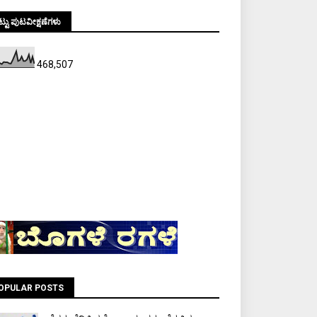
್ಟು ಪುಟವೀಕ್ಷಣೆಗಳು
468,507
OPULAR POSTS