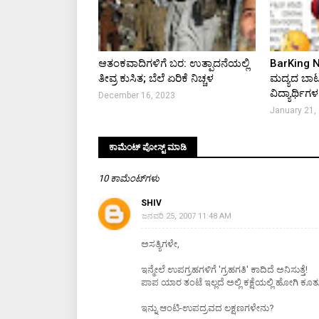
ಆತಂಕವಾದಿಗಳಿಗೆ ಬರ: ಉತ್ಪಾದನೆಯಲ್ಲಿ
BarKing N
ತೀವ್ರ ಕುಸಿತ; ಬೆಲೆ ಏರಿಕೆ ನಿಚ್ಚಳ
ಮದ್ಯದ ಬಾಟ
ವಿದ್ಯಾರ್ಥಿಗಳ
December 16, 2023
January 21,
ಕಾಮೆಂಟ್‌‌ ಪೋಸ್ಟ್‌ ಮಾಡಿ
10 ಕಾಮೆಂಟ್‌ಗಳು
SHIV
ಜನವರಿ 25, 2007 11:48 AM
ಅಸತ್ಯಿಗಳೇ,
ಇನ್ಮೇಲೆ ಉಪಗ್ರಹಗಳಿಗೆ 'ಗ್ರಹಗತಿ' ಕಾದಿದೆ ಅನಿಸುತ್ತೆ!
ಪಾಪ ಯಾರ ತಂಟೆ ಇಲ್ಲದೆ ಅಲ್ಲಿ ಕಕ್ಷೆಯಲ್ಲಿ ಹೋಗಿ ಕೂ
ಇನ್ನು ಆಂಟಿ-ಉಪದ್ರವದ ಲಕ್ಷಣಗಳೇನು?