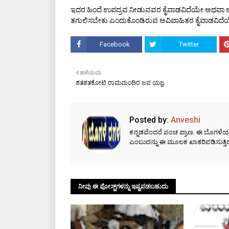
ಇದರ ಹಿಂದೆ ಉಪದ್ರವ ನೀಡುವವರ ಕೈವಾಡವಿದೆಯೇ ಅಥವಾ ಉ
ತಗುಲಿಸಬೇಕು ಎಂದುಕೊಂಡಿರುವ ಅವಿವಾಹಿತರ ಕೈವಾಡವಿದೆಯೇ 
Facebook
Twitter
ಹಳೆಯದು
ಶತಶತಕೋಟಿ ರಾಮಮಂದಿರ ಜಪ ಯಜ್ಞ
Posted by:
Anveshi
ಕನ್ನಡವೆಂದರೆ ಪಂಚ ಪ್ರಾಣ. ಈ ಬೊಗಳೆಯಲ್ಲಿ
ಎಂಬುದನ್ನು ಈ ಮೂಲಕ ಖಾತರಿಪಡಿಸುತ್ತಿದ್ದ
ನೀವು ಈ ಪೋಸ್ಟ್‌ಗಳನ್ನು ಇಷ್ಟಪಡಬಹುದು