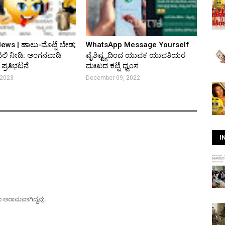
ews | ಹಾಲು-ಮೊಟ್ಟೆ ಬೇಡ;
WhatsApp Message Yourself
ಲಿ ನೀಡಿ: ಅಂಗನವಾಡಿ
ವೈಶಿಷ್ಟ್ಯದಿಂದ ಯುವಕ ಯುವತಿಯರ
 ಪ್ರತಿಭಟನೆ
ದುಃಖದ ಕಟ್ಟೆ ಧ್ವಂಸ
 2023
December 09, 2022
I
ತು ಆರಾಮವಾಗಿದ್ದವು.