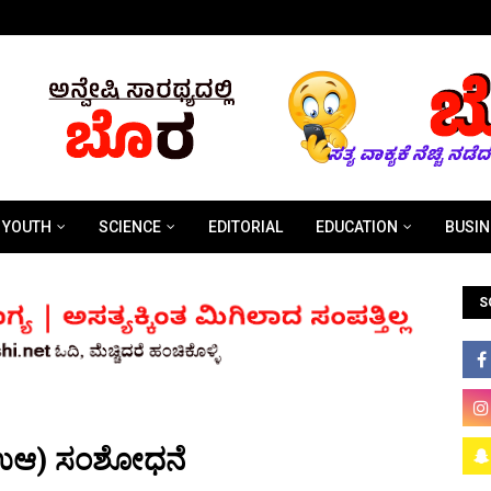
YOUTH
SCIENCE
EDITORIAL
EDUCATION
BUSIN
S
ಉಆ) ಸಂಶೋಧನೆ