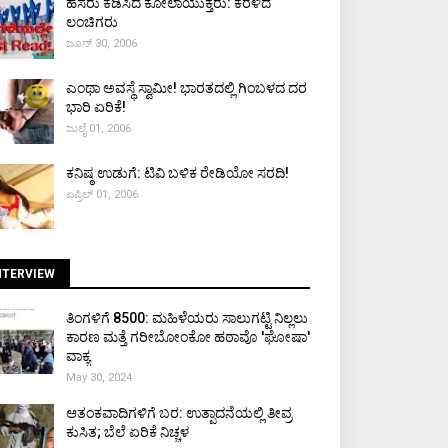
ಹೆಸರು ಕೆಡಿಸಿದ ಕೋಲಾಯುಕ್ತರು: ಕೆರಳಿದ
ಲಂಚಿಗರು
ಜೂನ್ 30, 2006
ಎಂಥಾ ಅವಸ್ಥೆ ಸ್ವಾಮೀ! ಭಾರತದಲ್ಲಿ ಗಿಂಬಳದ ದರ
ಭಾರಿ ಏರಿಕೆ!
ಜುಲೈ 01, 2006
ಕನಿಷ್ಠ ಉಡುಗೆ: ಟಿವಿ ಬಳಿಕ ರೇಡಿಯೋ ಸರದಿ!
ಏಪ್ರಿಲ್ 01, 2006
NTERVIEW
ತಿಂಗಳಿಗೆ ₹8500: ಮಹಿಳೆಯರು ಸಾಲುಗಟ್ಟಿ ನಿಲ್ಲಲು
ಕಾರಣ ಮತ್ತೆ ಗರೀಬೋಂಕೋ ಹಠಾವೊ 'ಘೋಷಾ'
ವಾಕ್ಯ
May 30, 2024
ಆತಂಕವಾದಿಗಳಿಗೆ ಬರ: ಉತ್ಪಾದನೆಯಲ್ಲಿ ತೀವ್ರ
ಕುಸಿತ; ಬೆಲೆ ಏರಿಕೆ ನಿಚ್ಚಳ