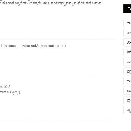
ನಾಗಿ ನೋಡಿಕೊಳ್ಳಬೇಕು. ಅಸತ್ಯರೇ, ಈ ವಿಷಯವನ್ನು ನಮ್ಮ ಮನೆಯ ಕಡೆ ಬರುವ
T
ಬಾರ
ರ
So
 iLisibaradu eMba saMdeha barta ide :)
ನಿ
ಪಾತ
ಭಗ
ಜಾ
ಆಗಲಿವೆ.
ತ
ಸಿಕ್ಕಿಲ್ಲ :)
ಬ್ಲ
ನ್