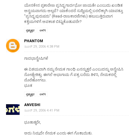
ಯೇನಕೇನ ಪ್ರಕಾರೇಣ ಪ್ರಸಿದ್ಧ ಗಾರ್ದಭೋ ಜಾಯತೇ ಎಂಬುದು ಖಂಡಿತ
ಅನ್ವಯವಾಗದು ಅಲ್ಲವೆ? ಯಾಕೆಂದರೆ ಸುದ್ದಿಯಲ್ಲಿ ಬರಲಿಕ್ಕಾಗಿ ಯಾವತ್ತೂ
"ಪ್ರಸಿದ್ಧ ಪುರುಷರು" (Read-ರಾಜಕಾರಣಿಗಳು) ಹಲುಬುತ್ತಿರುವಾಗ
ಕತ್ತೆಯಗಳಿಗೆ ಅವಕಾಶ ಬಿಟ್ಟುಕೊಡುವರೇ?
ಪ್ರತ್ಯುತ್ತರ
ಅಳಿಸಿ
PHANTOM
ಜೂನ್ 29, 2006 4:38 PM
ಗಾದಭಾನ್ವೇಷಿಗಳೆ
ಈ ವಿಶಯವಾಗಿ ನಮ್ಮ ನೇಮಕ ಗಾಂಧಿ ಏನನ್ನುತ್ತರೆ ಎಂಬುದನ್ನು ಅನ್ವೇಷಿಸಿ
ನೋಡ್ಬೇಕಿತ್ತು. ಈಗಲೆ ಅಭಾಗಾಮ ಗೆ ಪತ್ರ ಬರೆದು ತಿಳಿಸಿ, ನೇಮಕರಲ್ಲಿ
ಮೊರೆಹೋಗಲು.
ಭೂತ
ಪ್ರತ್ಯುತ್ತರ
ಅಳಿಸಿ
ANVESHI
ಜೂನ್ 29, 2006 4:41 PM
ಭೂತಾತ್ಮರೇ,
ಅದು ನಿಮ್ಮದೇ ನೇಮಕ ಎಂದು ಈಗ ಗೊತ್ತಾಯಿತು.