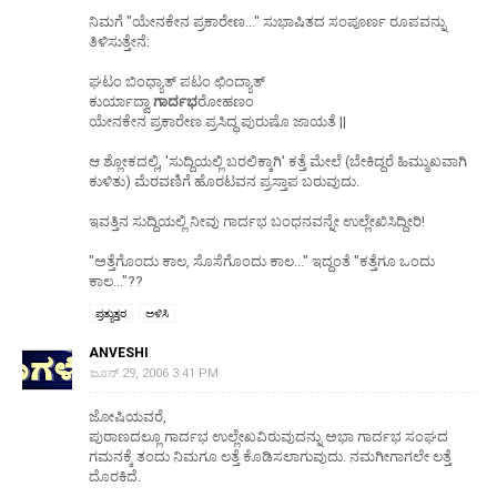
ನಿಮಗೆ "ಯೇನಕೇನ ಪ್ರಕಾರೇಣ..." ಸುಭಾಷಿತದ ಸಂಪೂರ್ಣ ರೂಪವನ್ನು
ತಿಳಿಸುತ್ತೇನೆ:
ಘಟಂ ಬಿಂಧ್ಯಾತ್ ಪಟಂ ಛಿಂದ್ಯಾತ್
ಕುರ್ಯಾದ್ವಾ
ಗಾರ್ದಭ
ರೋಹಣಂ
ಯೇನಕೇನ ಪ್ರಕಾರೇಣ ಪ್ರಸಿದ್ಧ ಪುರುಷೊ ಜಾಯತೆ ||
ಆ ಶ್ಲೋಕದಲ್ಲಿ, 'ಸುದ್ದಿಯಲ್ಲಿ ಬರಲಿಕ್ಕಾಗಿ' ಕತ್ತೆ ಮೇಲೆ (ಬೇಕಿದ್ದರೆ ಹಿಮ್ಮುಖವಾಗಿ
ಕುಳಿತು) ಮೆರವಣಿಗೆ ಹೊರಟವನ ಪ್ರಸ್ತಾಪ ಬರುವುದು.
ಇವತ್ತಿನ ಸುದ್ದಿಯಲ್ಲಿ ನೀವು ಗಾರ್ದಭ ಬಂಧನವನ್ನೇ ಉಲ್ಲೇಖಿಸಿದ್ದೀರಿ!
"ಅತ್ತೆಗೊಂದು ಕಾಲ, ಸೊಸೆಗೊಂದು ಕಾಲ..." ಇದ್ದಂತೆ "ಕತ್ತೆಗೂ ಒಂದು
ಕಾಲ..."??
ಪ್ರತ್ಯುತ್ತರ
ಅಳಿಸಿ
ANVESHI
ಜೂನ್ 29, 2006 3:41 PM
ಜೋಷಿಯವರೆ,
ಪುರಾಣದಲ್ಲೂ ಗಾರ್ದಭ ಉಲ್ಲೇಖವಿರುವುದನ್ನು ಅಭಾ ಗಾರ್ದಭ ಸಂಘದ
ಗಮನಕ್ಕೆ ತಂದು ನಿಮಗೂ ಲತ್ತೆ ಕೊಡಿಸಲಾಗುವುದು. ನಮಗೀಗಾಗಲೇ ಲತ್ತೆ
ದೊರಕಿದೆ.