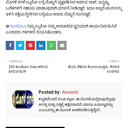
ಬೊಗಳೆ ರಗಳೆ ಬ್ಯುರೋ ಬಗ್ಗೆ ಮೆಚ್ಚುಗೆ ವ್ಯಕ್ತಪಡಿಸಿದ ಗಾರ್ದಭ ರಾಜ್, ಇನ್ನಷ್ಟು
ಒದೆತಗಳಿಗೆ ಸಹಾಯ ಮಾಡುವುದಾಗಿ ಭರವಸೆ ನೀಡಿದ್ದಾರೆ. ಇದೂ ಅಲ್ಲದೆ ಮಂಗನನ್ನು
ಇಳಿಸಿ ಕತ್ತೆಯನ್ನೇರಿಸಿದ ಬಗ್ಗೆಯೂ ಅವರು ಬೆಚ್ಚುಗೆ ಸೂಸಿದ್ದಾರೆ.
ಈ
ಹಿಂದೆಯೂ
ನಿಮ್ಮ ಬ್ಯುರೋ ನಮ್ಮ ಅರಚಾಟದ ಧ್ವನಿಯಾಗಿ ಕಾರ್ಯನಿರ್ವಹಿಸಿದೆ
ಎಂದವರು ಗಳಗಳನೆ ನೆನಪಿಸಿಕೊಂಡರು.
ಹಳೆಯದು
ನವೀನ
320 ಕಾಂಡೋಂ ಗುಳುಂಕರಿಸಿದ
ಹೆಸರು ಕೆಡಿಸಿದ ಕೋಲಾಯುಕ್ತರು: ಕೆರಳಿದ
ಹೀರೋಯಿನ್
ಲಂಚಿಗರು
Posted by:
Anveshi
ಕನ್ನಡವೆಂದರೆ ಪಂಚ ಪ್ರಾಣ. ಈ ಬೊಗಳೆಯಲ್ಲಿರುವುದೆಲ್ಲವೂ
ಅಸತ್ಯ ಮತ್ತು ಸತ್ಯಕ್ಕೆ ಹತ್ತಿರವಾದರೆ ಯಾರೂ ಜವಾಬ್ದಾರರಲ್ಲ
ಎಂಬುದನ್ನು ಈ ಮೂಲಕ ಖಾತರಿಪಡಿಸುತ್ತಿದ್ದೇನೆ.