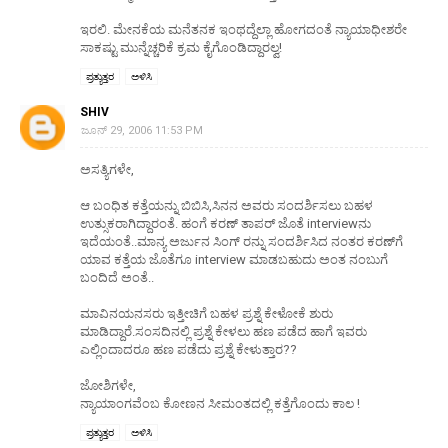
ಇರಲಿ. ಮೇನಕೆಯ ಮನೆತನಕ ಇಂಥದ್ದೆಲ್ಲಾ ಹೋಗದಂತೆ ನ್ಯಾಯಾಧೀಶರೇ
ಸಾಕಷ್ಟು ಮುನ್ನೆಚ್ಚರಿಕೆ ಕ್ರಮ ಕೈಗೊಂಡಿದ್ದಾರಲ್ವ!
ಪ್ರತ್ಯುತ್ತರ
ಅಳಿಸಿ
SHIV
ಜೂನ್ 29, 2006 11:53 PM
ಅಸತ್ಯಿಗಳೇ,
ಆ ಬಂಧಿತ ಕತ್ತೆಯನ್ನು ಬಿಬಿಸಿ,ಸಿನನ ಅವರು ಸಂದರ್ಶಿಸಲು ಬಹಳ
ಉತ್ಸುಕರಾಗಿದ್ದಾರಂತೆ. ಹಂಗೆ ಕರಣ್ ತಾಪರ್ ಜೊತೆ interviewನು
ಇದೆಯಂತೆ..ಮಾನ್ಯ ಅರ್ಜುನ ಸಿಂಗ್ ‍ರನ್ನು ಸಂದರ್ಶಿಸಿದ ನಂತರ ಕರಣ್‍ಗೆ
ಯಾವ ಕತ್ತೆಯ ಜೊತೆಗೂ interview ಮಾಡಬಹುದು ಅಂತ ನಂಬುಗೆ
ಬಂದಿದೆ ಅಂತೆ..
ಮಾವಿನಯನಸರು ಇತ್ತೀಚಿಗೆ ಬಹಳ ಪ್ರಶ್ನೆ ಕೇಳೋಕೆ ಶುರು
ಮಾಡಿದ್ದಾರೆ.ಸಂಸದಿನಲ್ಲಿ ಪ್ರಶ್ನೆ ಕೇಳಲು ಹಣ ಪಡೆದ ಹಾಗೆ ಇವರು
ಎಲ್ಲಿಂದಾದರೂ ಹಣ ಪಡೆದು ಪ್ರಶ್ನೆ ಕೇಳುತ್ತಾರ??
ಜೋಶಿಗಳೇ,
ನ್ಯಾಯಾಂಗವೆಂಬ ಕೋಣನ ಸೀಮಂತದಲ್ಲಿ ಕತ್ತೆಗೊಂದು ಕಾಲ !
ಪ್ರತ್ಯುತ್ತರ
ಅಳಿಸಿ