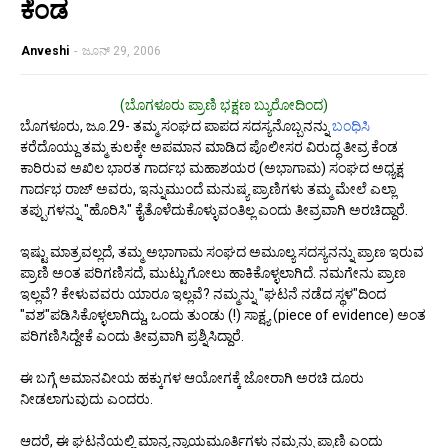
ಕೆಂಡ
Anveshi
-
ಜೂನ್ 29, 2006
(ಬೊಗಳೂರು ಪ್ರಾಣಿ ಭಕ್ಷಣ ಬ್ಯುರೋದಿಂದ)
ಬೊಗಳೂರು, ಜೂ.29- ತಮ್ಮ ಸಂಘದ ಪಾಪದ ಸದಸ್ಯನೊಬ್ಬನನ್ನು
ಬಂಧಿಸಿ
ಕರೆದೊಯ್ದು ತಮ್ಮ ಕುಲಕ್ಕೇ ಅಪಮಾನ ಮಾಡಿದ ಪೊಲೀಸರ ವಿರುದ್ಧ ತೀವ್ರ ಕೆಂಡ
ಕಾರಿರುವ ಅಖಿಲ ಭಾರತ ಗಾರ್ದಭ ಮಹಾಶಯರ (ಅಭಾಗಾಮ) ಸಂಘದ ಅಧ್ಯಕ್ಷ
ಗಾರ್ದಭ ರಾಜ್ ಅವರು, ಇನ್ನುಮುಂದೆ ಮನುಷ್ಯ ಪ್ರಾಣಿಗಳು ತಮ್ಮ ಮೇಲೆ ಎಲ್ಲಾ
ತಪ್ಪುಗಳನ್ನು "ಹೊರಿಸಿ" ಕೈತೊಳೆದುಕೊಳ್ಳುವಂತಿಲ್ಲ ಎಂದು ತೀವ್ರವಾಗಿ ಅರಚಿದ್ದಾರೆ.
ಇಷ್ಟು ಮಾತ್ರವಲ್ಲದೆ, ತಮ್ಮ ಅಭಾಗಾಮ ಸಂಘದ ಅಮೂಲ್ಯ ಸದಸ್ಯನನ್ನು ಪ್ರಾಣ ಇರುವ
ಪ್ರಾಣಿ ಅಂತ ಪರಿಗಣಿಸದೆ, ಮುಟ್ಟುಗೋಲು ಹಾಕಿಕೊಳ್ಳಲಾಗಿದೆ. ನಮಗೇನು ಪ್ರಾಣ
ಇಲ್ಲವೆ? ಕೇಳುವವರು ಯಾರೂ ಇಲ್ಲವೆ? ನಮ್ಮನ್ನು "ಘಟನೆ ನಡೆದ ಸ್ಥಳ"ದಿಂದ
"ವಶ"ಪಡಿಸಿಕೊಳ್ಳಲಾಗಿದ್ದು, ಒಂದು ತುಂಡು (!) ಸಾಕ್ಷ್ಯ (piece of evidence) ಅಂತ
ಪರಿಗಣಿಸಿದ್ದೇಕೆ ಎಂದು ತೀವ್ರವಾಗಿ ಪ್ರಶ್ನಿಸಿದ್ದಾರೆ.
ಈ ಬಗ್ಗೆ ಅಮಾನವೀಯ ಹಕ್ಕುಗಳ ಆಯೋಗಕ್ಕೆ ಜೋರಾಗಿ ಅರಚಿ ದೂರು
ನೀಡಲಾಗುವುದು ಎಂದರು.
ಆದರೆ, ಈ ಘಟನೆಯಲ್ಲಿ ಮಾನ್ಯ ನ್ಯಾಯಮೂರ್ತಿಗಳು ನಮ್ಮನ್ನು ಪ್ರಾಣಿ ಎಂದು