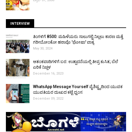
ಏಪ್ರಿಲ್ 01, 2006
INTERVIEW
ತಿಂಗಳಿಗೆ ₹8500: ಮಹಿಳೆಯರು ಸಾಲುಗಟ್ಟಿ ನಿಲ್ಲಲು ಕಾರಣ ಮತ್ತೆ
ಗರೀಬೋಂಕೋ ಹಠಾವೊ 'ಘೋಷಾ' ವಾಕ್ಯ
May 30, 2024
ಆತಂಕವಾದಿಗಳಿಗೆ ಬರ: ಉತ್ಪಾದನೆಯಲ್ಲಿ ತೀವ್ರ ಕುಸಿತ; ಬೆಲೆ
ಏರಿಕೆ ನಿಚ್ಚಳ
December 16, 2023
WhatsApp Message Yourself ವೈಶಿಷ್ಟ್ಯದಿಂದ ಯುವಕ
ಯುವತಿಯರ ದುಃಖದ ಕಟ್ಟೆ ಧ್ವಂಸ
December 09, 2022