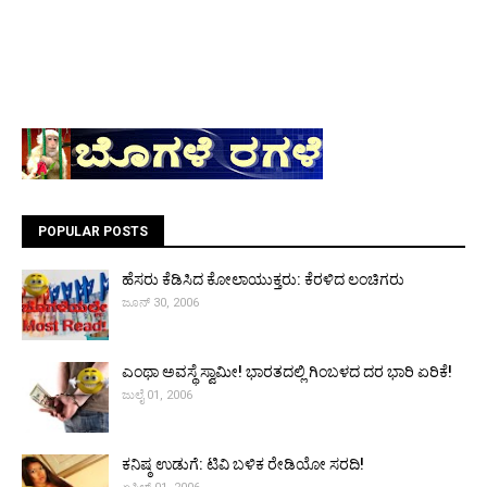
POPULAR POSTS
ಹೆಸರು ಕೆಡಿಸಿದ ಕೋಲಾಯುಕ್ತರು: ಕೆರಳಿದ ಲಂಚಿಗರು
ಜೂನ್ 30, 2006
ಎಂಥಾ ಅವಸ್ಥೆ ಸ್ವಾಮೀ! ಭಾರತದಲ್ಲಿ ಗಿಂಬಳದ ದರ ಭಾರಿ ಏರಿಕೆ!
ಜುಲೈ 01, 2006
ಕನಿಷ್ಠ ಉಡುಗೆ: ಟಿವಿ ಬಳಿಕ ರೇಡಿಯೋ ಸರದಿ!