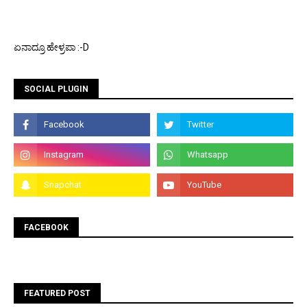
ಏನಾದ್ರೂ ಹೇಳ್ರಪಾ :-D
SOCIAL PLUGIN
FACEBOOK
FEATURED POST