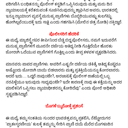
ಪರಿಗಣಿಸಿ ಬಂಧಿತನನ್ನು ಪೊಲೀಸ್ ಕಸ್ಟಡಿಗೆ ಒಪ್ಪಿಸಿರುವುದು ಮತ್ತು ಮರು ದಿನ
ನ್ಯಾಯಾಲಯಕ್ಕೆ ಕರೆತರುವಂತೆ ಸೂಚಿಸಿರುವುದನ್ನು ಶ್ಲಾಘಿಸಿದ ಅವರು, ಭಾರತದಲ್ಲಿ
ಇನ್ನೂ ನ್ಯಾಯಾಂಗ ವ್ಯವಸ್ಥೆ ಮನುಷ್ಯ ಪ್ರಾಣಿಗಳು ಬೊಬ್ಬಿರಿಯುವಷ್ಟು ಕುಲಗೆಟ್ಟು
ಹೋಗಿಲ್ಲವೆಂಬುದಕ್ಕೆ ಇದು ಸಾಕ್ಷಿ ಎಂದು ಗಹಗಹಿಸಿ (ಮೇಲಿನ ಚಿತ್ರ ನೋಡಿ) ನಕ್ಕಿದ್ದಾರೆ.
ಪೊಲೀಸರಿಗೆ ಹೆದರಿಕೆ
ಈ ಮಧ್ಯೆ, ಮ್ಯಾಜಿಸ್ಟ್ರೇಟರ ತೀರ್ಪಿನಿಂದ ಬೆಚ್ಚಿ ಬಿದ್ದ ಪೊಲೀಸರು, ನಮಗೆ ಇದುವರೆಗೆ
ಮನುಷ್ಯ ಪ್ರಾಣಿಗಳಿಗೆ ಮೂರನೇ ದರ್ಜೆಯ ಆತಿಥ್ಯ ನೀಡಿ ಗೊತ್ತಿದೆಯೇ ಹೊರತು
ಜೋರಾಗಿ ಒದೆಯುವ ಪ್ರಾಣಿಗಳಿಗೆ ಗೊತ್ತಿಲ್ಲ ಎಂದು ತೀವ್ರ ಕಳವಳ ವ್ಯಕ್ತಪಡಿಸಿದರು.
ಮಾನವರು ಪಾಪದ ಪ್ರಾಣಿಗಳು. ಅವರಿಗೆ ಎಷ್ಟನೇ ದರ್ಜೆಯ ಚಿಕಿತ್ಸೆ, ಆತಿಥ್ಯ ಕೊಟ್ಟರೂ
ಅಷ್ಟೊಂದು ಜೋರಾಗಿ ಬಾಯಿ ಬಿಡಲಾರರು ಮತ್ತು ಪ್ರತಿಕ್ರಿಯೆಯನ್ನೂ ತೋರಲಾರರು.
ಆದರೆ ಇದು..... ಒದ್ದರೆ ನಾವುಂಟೇ?, ಅರಚಾಟಕ್ಕೆ ಪೊಲೀಸ್ ಠಾಣೆಯಲ್ಲಿ ಒಬ್ಬ
ನರಪಿಳ್ಳೆಯೂ ಇರುವುದು ಸಾಧ್ಯವುಂಟೇ? ಇದೇ ಕಾರಣಕ್ಕೆ ನಾವು ಈ ಕತ್ತೆಯನ್ನು ಅದರ
ಮಾಲಿಕನಿಗೆ ಒಪ್ಪಿಸಲು ನ್ಯಾಯಾಧೀಶರನ್ನು ಕೋರಿದೆವು" ಎಂದು ಪೋಲಿ ಅಧಿಕಾರಿ
ಸ್ಪಷ್ಟಪಡಿಸಿದ್ದಾರೆ.
ಬೊಗಳೆ ಬ್ಯುರೋಕ್ಕೆ ಪ್ರಶಂಸೆ
ಈ ಮಧ್ಯೆ, ತಮ್ಮ ಸಂತತಿಯ ಸುಂದರ ಭಾವಚಿತ್ರವನ್ನು ಪ್ರಕಟಿಸಿ, ನೆಟ್ಟೋದುಗರ
'ಪ್ರಾತಃಸ್ಮರಣೀಯ' ಕುಲಕ್ಕೆ ತಮ್ಮನ್ನು ಸೇರಿಸಿ ಪ್ರಾಣಿ ದಯೆ ಮೆರೆದ ಬೊಗಳೂರಿನ