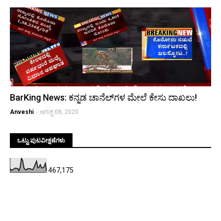
BarKing News: ಕನ್ನಡ ಚಾನೆಲ್‌ಗಳ ಮೇಲೆ ಕೇಸು ದಾಖಲು!
Anveshi
-
ಆಗಸ್ಟ್ 08, 2020
ಒಟ್ಟು ಪುಟವೀಕ್ಷಣೆಗಳು
467,175