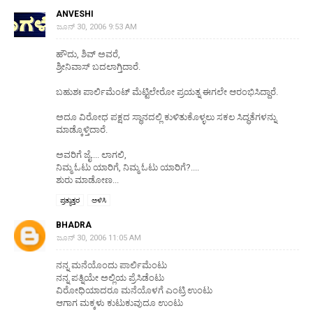
ANVESHI
ಜೂನ್ 30, 2006 9:53 AM
ಹೌದು, ಶಿವ್ ಅವರೆ,
ಶ್ರೀನಿವಾಸ್ ಬದಲಾಗ್ತಿದಾರೆ.
ಬಹುಶಃ ಪಾರ್ಲಿಮೆಂಟ್ ಮೆಟ್ಟಿಲೇರೋ ಪ್ರಯತ್ನ ಈಗಲೇ ಆರಂಭಿಸಿದ್ದಾರೆ.
ಅದೂ ವಿರೋಧ ಪಕ್ಷದ ಸ್ಥಾನದಲ್ಲಿ ಕುಳಿತುಕೊಳ್ಳಲು ಸಕಲ ಸಿದ್ಧತೆಗಳನ್ನು
ಮಾಡ್ಕೊಳ್ತಿದಾರೆ.
ಅವರಿಗೆ ಜೈ.... ಲಾಗಲಿ,
ನಿಮ್ಮ ಓಟು ಯಾರಿಗೆ, ನಿಮ್ಮ ಓಟು ಯಾರಿಗೆ?....
ಶುರು ಮಾಡೋಣ...
ಪ್ರತ್ಯುತ್ತರ
ಅಳಿಸಿ
BHADRA
ಜೂನ್ 30, 2006 11:05 AM
ನನ್ನ ಮನೆಯೊಂದು ಪಾರ್ಲಿಮೆಂಟು
ನನ್ನ ಪತ್ನಿಯೇ ಅಲ್ಲಿಯ ಪ್ರೆಸಿಡೆಂಟು
ವಿರೋಧಿಯಾದರೂ ಮನೆಯೊಳಗೆ ಎಂಟ್ರಿ ಉಂಟು
ಆಗಾಗ ಮಕ್ಕಳು ಕುಟುಕುವುದೂ ಉಂಟು