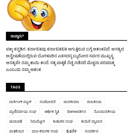
ನಾವ್ಯಾರು?
ಪಕ್ಕಾ ಕನ್ನಡಿಗ. ಕರ್ನಾಟಕವು ಕರ್ನಾಟಕಟಕ ಆಗುತ್ತಿರುವ ಬಗ್ಗೆ ಆತಂಕವಿದೆ. ಅಸತ್ಯದ
ಅನ್ವೇಷಣೆಯಲ್ಲಿರುವ ಬೊಗಳೂರಿನ ಏಕಸದಸ್ಯ ಬ್ಯುರೋದ ಸರ್ವರ ಮುಖ್ಯಸ್ಥ.
ಅಸತ್ಯವೇ ನಮ್ಮ ತಾಯಿ ತಂದೆ. ಸತ್ಯ ವಾಕ್ಯಕೆ ನೆಚ್ಚಿ ನಡೆದರೆ ಮೆಚ್ಚನಾ ಪರಮಾತ್ಮ
ಎಂಬುದು ನಮ್ಮ ಆತಂಕ.
TAGS
ಬಾರ್ಕಿಂಗ್ ನ್ಯೂಸ್
ಸಂಚೋದನೆ
ಜಾರಕಾರಣ
ರಾಜಕೀಯ
ಪ್ರಾಣಿನಿರ್ದಯ ಸಂಘ
ಆರ್ಥಿಕ ಸ್ಥಿತಿ
Someದರ್ಶನ
ಸೊಂಪಾದಕೀಯ
ಚುನಾವಣೆ
ನಿರುದ್ಯೋಗ
ಕುಡುಕರ ಸಂಘ
ಕುದುರೆ ವ್ಯಾಪಾರ
ಪಾತಕಿಸ್ತಾನ
ಬಾಲ-ಕರುಗಳ ಸಂಘ
ಶೈ-ಕ್ಷಣಿಕ
ಸಂದರ್ಶನ