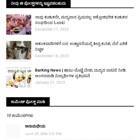
ನೀವು ಈ ಪೋಸ್ಟ್‌ಗಳನ್ನು ಇಷ್ಟಪಡಬಹುದು
ನಾವು ಕುಡುಕರೇ, ಮದ್ಯಪಾನ ಪ್ರಿಯರಲ್ಲ: ಆಕ್ರೋಶಭರಿತ ಕುಡುಕರ
ಸಂಘದಿಂದ ಓಲಾಟ
December 17, 2023
ಆತಂಕವಾದಿಗಳಿಗೆ ಬರ: ಉತ್ಪಾದನೆಯಲ್ಲಿ ತೀವ್ರ ಕುಸಿತ; ಬೆಲೆ ಏರಿಕೆ
ನಿಚ್ಚಳ
December 16, 2023
BarKing News | ಹಾಲು-ಮೊಟ್ಟೆ ಬೇಡ; ಮದ್ಯದ ಬಾಟಲಿ ನೀಡಿ:
ಅಂಗನವಾಡಿ ವಿದ್ಯಾರ್ಥಿಗಳ ಪ್ರತಿಭಟನೆ
January 21, 2023
ಕಾಮೆಂಟ್‌‌ ಪೋಸ್ಟ್‌ ಮಾಡಿ
10 ಕಾಮೆಂಟ್‌ಗಳು
ಅನಾಮಧೇಯ
ಜೂನ್ 29, 2006 3:21 PM