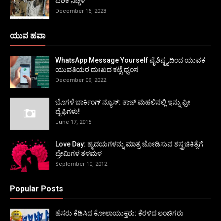
ಏರಿಕೆ ನಿಚ್ಚಳ
December 16, 2023
ಯುವ ಹವಾ
WhatsApp Message Yourself ವೈಶಿಷ್ಟ್ಯದಿಂದ ಯುವಕ
ಯುವತಿಯರ ದುಃಖದ ಕಟ್ಟೆ ಧ್ವಂಸ
December 09, 2022
ಬೊಗಳೆ ಬಾರ್ಕಿಂಗ್ ನ್ಯೂಸ್: ತಾಜ್ ಮಹಲಿನಲ್ಲಿ ಇನ್ನು ಫ್ರೀ
ವೈಫಿಗಳು!
June 17, 2015
Love Day: ಹೃದಯಗಳನ್ನು ಮಾತ್ರ ಜೋಡಿಸುವ ಶಸ್ತ್ರಚಿಕಿತ್ಸೆಗೆ
ಪ್ರೇಮಿಗಳ ತಳಮಳ
September 10, 2012
Popular Posts
ಹೆಸರು ಕೆಡಿಸಿದ ಕೋಲಾಯುಕ್ತರು: ಕೆರಳಿದ ಲಂಚಿಗರು