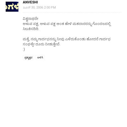
ANVESHI
ಜೂನ್ 30, 2006 2:00 PM
ವಿಶ್ವನಾಥರೇ
ಅಳುವ ಪಕ್ಷ, ಅಳುವ ಪಕ್ಷ ಅಂತ ಹೇಳಿ ಮತದಾರರನ್ನು ಗೊಂದಲದಲ್ಲಿ
ಸಿಲುಕಿಸದಿರಿ.
ಮತ್ತೆ, ನಮ್ಮ ಗಾರ್ದಭನನ್ನು ನೀವು ಎಳೆದುಕೊಂಡು ಹೋದರೆ ಗಾರ್ದಭ
ಸಂಘಕ್ಕೇ ದೂರು ನೀಡುತ್ತೇವೆ.
:)
ಪ್ರತ್ಯುತ್ತರ
ಅಳಿಸಿ