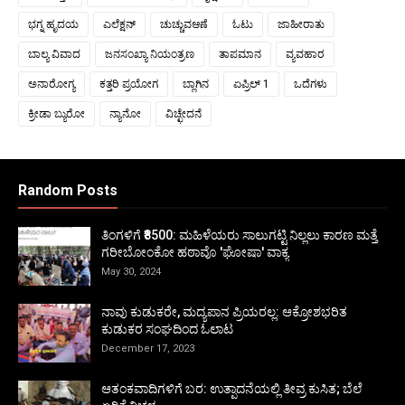
ಭಗ್ನ ಹೃದಯ
ಎಲೆಕ್ಷನ್
ಚುಚ್ಚುವಆಣೆ
ಓಟು
ಜಾಹೀರಾತು
ಬಾಲ್ಯ ವಿವಾದ
ಜನಸಂಖ್ಯಾ ನಿಯಂತ್ರಣ
ತಾಪಮಾನ
ವ್ಯವಹಾರ
ಅನಾರೋಗ್ಯ
ಕತ್ತರಿ ಪ್ರಯೋಗ
ಬ್ಲಾಗಿನ
ಏಪ್ರಿಲ್ 1
ಒದೆಗಳು
ಕ್ರೀಡಾ ಬ್ಯುರೋ
ನ್ಯಾನೋ
ವಿಚ್ಛೇದನೆ
Random Posts
ತಿಂಗಳಿಗೆ ₹8500: ಮಹಿಳೆಯರು ಸಾಲುಗಟ್ಟಿ ನಿಲ್ಲಲು ಕಾರಣ ಮತ್ತೆ
ಗರೀಬೋಂಕೋ ಹಠಾವೊ 'ಘೋಷಾ' ವಾಕ್ಯ
May 30, 2024
ನಾವು ಕುಡುಕರೇ, ಮದ್ಯಪಾನ ಪ್ರಿಯರಲ್ಲ: ಆಕ್ರೋಶಭರಿತ
ಕುಡುಕರ ಸಂಘದಿಂದ ಓಲಾಟ
December 17, 2023
ಆತಂಕವಾದಿಗಳಿಗೆ ಬರ: ಉತ್ಪಾದನೆಯಲ್ಲಿ ತೀವ್ರ ಕುಸಿತ; ಬೆಲೆ