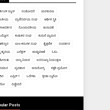
್ಕಿಂಗ್ ನ್ಯೂಸ್
ಸಂಚೋದನೆ
ಜಾರಕಾರಣ
ಾಜಕೀಯ
ಪ್ರಾಣಿನಿರ್ದಯ ಸಂಘ
ಆರ್ಥಿಕ ಸ್ಥಿತಿ
meದರ್ಶನ
ಸೊಂಪಾದಕೀಯ
ಚುನಾವಣೆ
ರುದ್ಯೋಗ
ಕುಡುಕರ ಸಂಘ
ಕುದುರೆ ವ್ಯಾಪಾರ
ಕಿಸ್ತಾನ
ಬಾಲ-ಕರುಗಳ ಸಂಘ
ಶೈ-ಕ್ಷಣಿಕ
ಸಂದರ್ಶನ
್ನ ಹೃದಯ
ಎಲೆಕ್ಷನ್
ಚುಚ್ಚುವಆಣೆ
ಓಟು
ಹೀರಾತು
ಬಾಲ್ಯ ವಿವಾದ
ಜನಸಂಖ್ಯಾ ನಿಯಂತ್ರಣ
ಾಪಮಾನ
ವ್ಯವಹಾರ
ಅನಾರೋಗ್ಯ
ಕತ್ತರಿ ಪ್ರಯೋಗ
ಾಗಿನ
ಏಪ್ರಿಲ್ 1
ಒದೆಗಳು
ಕ್ರೀಡಾ ಬ್ಯುರೋ
ಯಾನೋ
ವಿಚ್ಛೇದನೆ
ular Posts