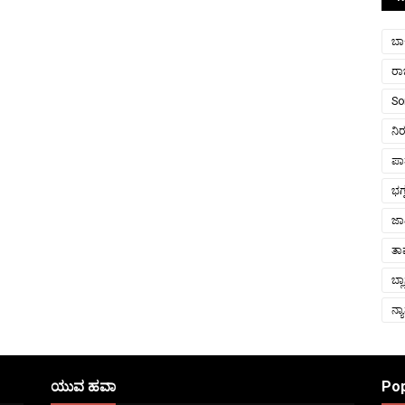
ಬಾರ
ರ
So
ನಿ
ಪಾತ
ಭಗ
ಜಾ
ತ
ಬ್ಲ
ನ್
ಯುವ ಹವಾ
Pop