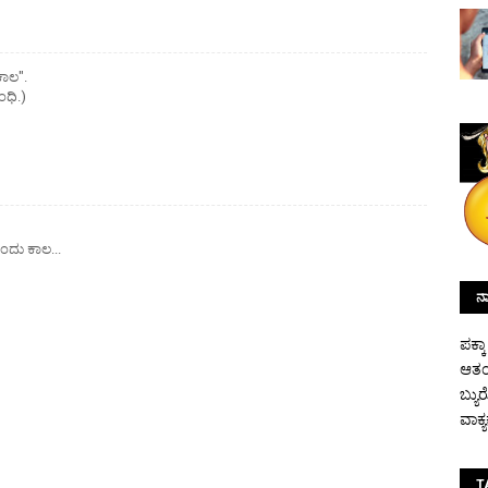
ಕಾಲ".
ಂಧಿ.)
ದು ಕಾಲ...
ನಾ
ಪಕ್ಕ
ಆತಂ
ಬ್ಯು
ವಾಕ್
T