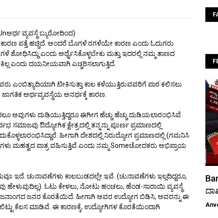
F
ಅರ್ಥ ವ್ಯವಸ್ಥೆ
ಬ್ಯುರೋದಿಂದ
)
ಳೆ ಕಾರಣ ಪತ್ತೆ ಹಚ್ಚಿದೆ. ಅಂದರೆ ಬೊಗಳೆ ರಗಳೆಯೇ ಕಾರಣ ಎಂದು ಓದುಗರು
ಗಳೆ ಶೋಧಿಸಿದ್ದು ಎಂದು ಅರ್ಥೈಸಿಕೊಳ್ಳಬೇಕು ಮತ್ತು ಇದರಲ್ಲಿ ನಮ್ಮ ತಾಣದ
F
ಕಿಲ್ಲ ಎಂದು ದಯನೀಯವಾಗಿ ಎಚ್ಚರಿಸಲಾಗುತ್ತಿದೆ.
ಾರದವರು ಎಂಬಿತ್ಯಾದಿಯಾಗಿ ಟೀಕಿಸುತ್ತಾ ಕಾಲ ಕಳೆಯುತ್ತಿರುವವರಿಗೆ ಪಾಠ ಕಲಿಸಲು
ಿನ ಜಾಗತಿಕ ಅರ್ಥವ್ಯವಸ್ಥೆಯ ಅನರ್ಥಕ್ಕೆ ಕಾರಣ.
ಲೂ ಅವುಗಳು ದುಡಿಯುತ್ತಿದ್ದರೂ ಈಗೀಗ ಹೆಚ್ಚು ಹೆಚ್ಚು ದುಡಿಯಲಾರಂಭಿಸಿವೆ
 ಸಮಾಜವು ಔದ್ಯೋಗಿಕ ಕ್ಷೇತ್ರದಲ್ಲಿ ತನ್ನನ್ನು ಪೂರ್ಣ ಪ್ರಮಾಣದಲ್ಲಿ
್ಳಲಾರಂಭಿಸಿದ್ದಾರೆ. ಹೀಗಾಗಿ ದೇಶದಲ್ಲಿ ನಿರುದ್ಯೋಗ ಪ್ರಮಾಣದಲ್ಲಿ (ಗಮನಿಸಿ
ೆಗಳು ಮಹತ್ವದ ಪಾತ್ರ ವಹಿಸುತ್ತಿವೆ ಎಂದು ನಮ್ಮ Someಚೋದಕರು ಅಭಿಪ್ರಾಯ
ೂ ಇದೆ. ಚುನಾವಣೆಗಳು ಕಾಲಬುಡದಲ್ಲೇ ಇವೆ. (ಚುನಾವಣೆಗಳು ಇಲ್ಲದಿದ್ದರೂ,
Bar
ನಾವು ಹೇಳುವುದಿಲ್ಲ). ಓಟು ಕೇಳಲು, ನೋಟು ಹಂಚಲು, ಹೆಂಡ-ಸಾರಾಯಿ ವ್ಯವಸ್ಥೆ
ದಾ
ವ ಜನಾಂಗದ ಜನರ ಕೊರತೆಯಿದೆ. ಹೀಗಾಗಿ ಅವರ ಉದ್ಯೋಗ ಬಿಡಿಸಿ, ಅವರನ್ನು ಈ
Anv
ಲಿಟ್ಟು ಕೆಲಸ ಮಾಡಿವೆ. ಈ ಕಾರಣಕ್ಕೆ, ಉದ್ಯೋಗಿಗಳ ಕೊರತೆಯಿಂದಾಗಿ