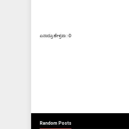
ಏನಾದ್ರೂ ಹೇಳ್ರಪಾ :-D
Random Posts