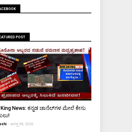
ACEBOOK
EATURED POST
King News: ಕನ್ನಡ ಚಾನೆಲ್‌ಗಳ ಮೇಲೆ ಕೇಸು
ಖಲು!
eshi
-
ಆಗಸ್ಟ್ 08, 2020