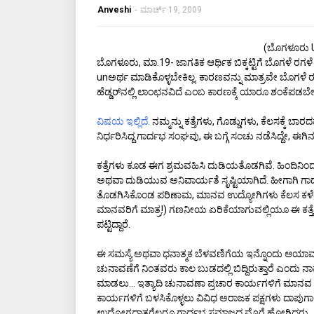
Anveshi
-
ಮಾರ್ಚ್ 19, 2009
(ಬೊಗಳೂರು Un
ಬೊಗಳೂರು, ಮಾ.19- ಜಾಗತಿಕ ಆರ್ಥಿಕ ಬಿಕ್ಕಟ್ಟಿಗೆ ಬೊಗಳೆ ರಗ
unಅರ್ಥ ಮಾಡಿಕೊಳ್ಳಬೇಕಿಲ್ಲ. ಕಾರಣವನ್ನು ಮಾತ್ರವೇ ಬೊಗಳೆ ರ
ಹೆಡ್ಡರ್‌ನಲ್ಲಿ ಲಾಂಛನವಿದೆ ಎಂಬ ಕಾರಣಕ್ಕೆ ಯಾರೂ ಶಂಕೆಪಡಬೇ
ವಿಷಯ ಇಲ್ಲಿದೆ.
ನಮ್ಮನ್ನು ಕತ್ತೆಗಳು, ಗೊಡ್ಡುಗಳು, ಕೆಲಸಕ್ಕೆ ಬ
ನಿರ್ಧರಿಸಿದ್ದ ಗಾರ್ದಭ ಸಂಘವು, ಈ ಬಗ್ಗೆ ಸಂಚು ನಡೆಸಿದ್ದೇ, ಈಗ
ಕತ್ತೆಗಳು ಕೂಡ ಈಗ ಶ್ರಮವಹಿಸಿ ದುಡಿಯತೊಡಗಿವೆ. ಹಿಂದಿನಿಂದ
ಅಥವಾ ದುಡಿಯುವ ಅನಿವಾರ್ಯತೆ ಸೃಷ್ಟಿಯಾಗಿದೆ. ಹೀಗಾಗಿ ಗಾರ್ದಭ
ತೊಡಗಿಸಿಕೊಂಡ ಪರಿಣಾಮ, ಮಾನವ ಉದ್ಯೋಗಿಗಳು ಕೆಲಸ ಕಳೆದುಕೊಳ
ಮಾನವರಿಗೆ ಮಾತ್ರ!) ಗಣನೀಯ ಏರಿಕೆಯಾಗುವಲ್ಲಿಯೂ ಈ ಕತ್ತ
ಪಟ್ಟಿದ್ದಾರೆ.
ಈ ಸಮಸ್ಯೆ ಅಥವಾ ಧನಾತ್ಮಕ ಬೆಳವಣಿಗೆಯ ಇನ್ನೊಂದು ಆಯಾಮವ
ಚುನಾವಣೆಗೆ ನಿಂತವರು ಕಾಲ ಬುಡದಲ್ಲಿ ಬಿದ್ದಿರುತ್ತಾರೆ ಎಂದು 
ಮಾಡಲು... ಇತ್ಯಾದಿ ಚುನಾವಣಾ ಪ್ರಚಾರ ಕಾರ್ಯಗಳಿಗೆ ಮಾನ
ಕಾರ್ಯಗಳಿಗೆ ಬಳಸಿಕೊಳ್ಳಲು ವಿವಿಧ ಅರಾಜಕ ಪಕ್ಷಗಳು ದಾಪುಗಾ
ಉದ್ಯೋಗದಾತರೆಲ್ಲರೂ ಗಾರ್ದಭ ಸಮಾಜದ ಮೊರೆ ಹೋಗಿದ್ದರು.