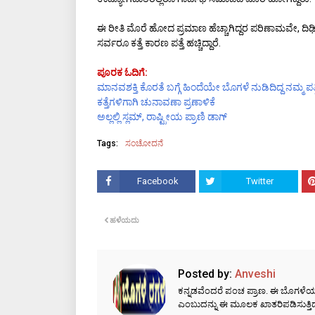
ಈ ರೀತಿ ಮೊರೆ ಹೋದ ಪ್ರಮಾಣ ಹೆಚ್ಚಾಗಿದ್ದರ ಪರಿಣಾಮವೇ, 
ಸರ್ವರೂ ಕತ್ತೆ ಕಾರಣ ಪತ್ತೆ ಹಚ್ಚಿದ್ದಾರೆ.
ಪೂರಕ ಓದಿಗೆ:
ಮಾನವಶಕ್ತಿ ಕೊರತೆ ಬಗ್ಗೆ ಹಿಂದೆಯೇ ಬೊಗಳೆ ನುಡಿದಿದ್ದ ನಮ್ಮ ಪತ್ರ
ಕತ್ತೆಗಳಿಗಾಗಿ ಚುನಾವಣಾ ಪ್ರಣಾಳಿಕೆ
ಅಲ್ಲಲ್ಲಿ ಸ್ಲಮ್, ರಾಷ್ಟ್ರೀಯ ಪ್ರಾಣಿ ಡಾಗ್
Tags:
ಸಂಚೋದನೆ
Facebook
Twitter
ಹಳೆಯದು
Posted by:
Anveshi
ಕನ್ನಡವೆಂದರೆ ಪಂಚ ಪ್ರಾಣ. ಈ ಬೊಗಳೆಯಲ್ಲಿ
ಎಂಬುದನ್ನು ಈ ಮೂಲಕ ಖಾತರಿಪಡಿಸುತ್ತಿದ್ದ