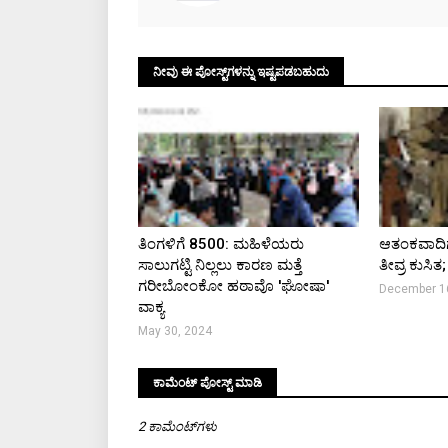
ನೀವು ಈ ಪೋಸ್ಟ್‌ಗಳನ್ನು ಇಷ್ಟಪಡಬಹುದು
ತಿಂಗಳಿಗೆ ₹8500: ಮಹಿಳೆಯರು
ಆತಂಕವಾದಿಗಳ
ಸಾಲುಗಟ್ಟಿ ನಿಲ್ಲಲು ಕಾರಣ ಮತ್ತೆ
ತೀವ್ರ ಕುಸಿತ;
ಗರೀಬೋಂಕೋ ಹಠಾವೊ 'ಘೋಷಾ'
December 1
ವಾಕ್ಯ
May 30, 2024
ಕಾಮೆಂಟ್‌‌ ಪೋಸ್ಟ್‌ ಮಾಡಿ
2 ಕಾಮೆಂಟ್‌ಗಳು