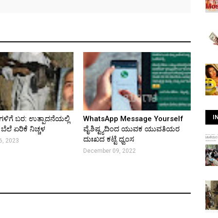
I
ಿಗೆ ಬರ: ಉತ್ಪಾದನೆಯಲ್ಲಿ
WhatsApp Message Yourself
 ಬೆಲೆ ಏರಿಕೆ ನಿಚ್ಚಳ
ವೈಶಿಷ್ಟ್ಯದಿಂದ ಯುವಕ ಯುವತಿಯರ
ದುಃಖದ ಕಟ್ಟೆ ಧ್ವಂಸ
6, 2023
December 09, 2022