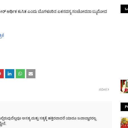
ಒಟ
ದಿಢೀರ್ ಆರ್ಥಿಕ ಕುಸಿತ ಎಂದು ಬೊಗಳೂರಿನ ಏಕಸದಸ್ಯ ಸಂಚೋದನಾ ಬ್ಯುರೋದ
ಿಕೆ
ನವೀನ
P
ರುವುದೆಲ್ಲವೂ ಅಸತ್ಯ ಮತ್ತು ಸತ್ಯಕ್ಕೆ ಹತ್ತಿರವಾದರೆ ಯಾರೂ ಜವಾಬ್ದಾರರಲ್ಲ
ೇನೆ.