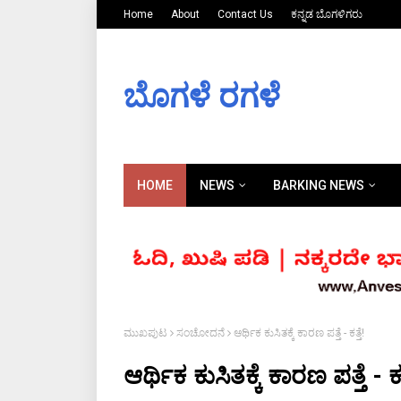
Home
About
Contact Us
ಕನ್ನಡ ಬೊಗಳಿಗರು
ಬೊಗಳೆ ರಗಳೆ
HOME
NEWS
BARKING NEWS
ಮುಖಪುಟ
ಸಂಚೋದನೆ
ಆರ್ಥಿಕ ಕುಸಿತಕ್ಕೆ ಕಾರಣ ಪತ್ತೆ - ಕತ್ತೆ!
ಆರ್ಥಿಕ ಕುಸಿತಕ್ಕೆ ಕಾರಣ ಪತ್ತೆ - ಕತ್