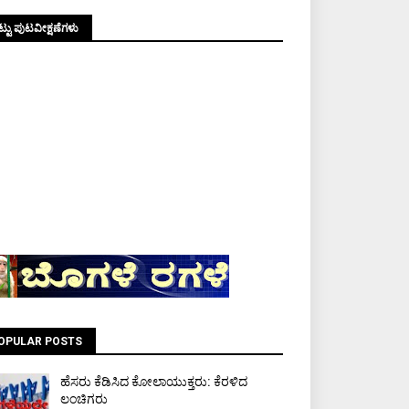
್ಟು ಪುಟವೀಕ್ಷಣೆಗಳು
OPULAR POSTS
ಹೆಸರು ಕೆಡಿಸಿದ ಕೋಲಾಯುಕ್ತರು: ಕೆರಳಿದ
ಲಂಚಿಗರು