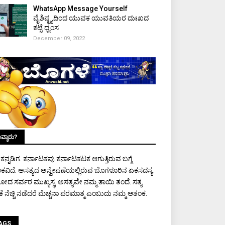
WhatsApp Message Yourself
ವೈಶಿಷ್ಟ್ಯದಿಂದ ಯುವಕ ಯುವತಿಯರ ದುಃಖದ
ಕಟ್ಟೆ ಧ್ವಂಸ
December 09, 2022
ವ್ಯಾರು?
ಾ ಕನ್ನಡಿಗ. ಕರ್ನಾಟಕವು ಕರ್ನಾಟಕಟಕ ಆಗುತ್ತಿರುವ ಬಗ್ಗೆ
ಕವಿದೆ. ಅಸತ್ಯದ ಅನ್ವೇಷಣೆಯಲ್ಲಿರುವ ಬೊಗಳೂರಿನ ಏಕಸದಸ್ಯ
ರೋದ ಸರ್ವರ ಮುಖ್ಯಸ್ಥ. ಅಸತ್ಯವೇ ನಮ್ಮ ತಾಯಿ ತಂದೆ. ಸತ್ಯ
ಯಕೆ ನೆಚ್ಚಿ ನಡೆದರೆ ಮೆಚ್ಚನಾ ಪರಮಾತ್ಮ ಎಂಬುದು ನಮ್ಮ ಆತಂಕ.
AGS