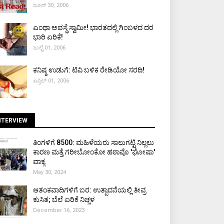
ಜೂನ್ 30, 2006
ಎಂಥಾ ಅವಸ್ಥೆ ಸ್ವಾಮೀ! ಭಾರತದಲ್ಲಿ ಗಿಂಬಳದ ದರ
ಭಾರಿ ಏರಿಕೆ!
ಜುಲೈ 01, 2006
ಕನಿಷ್ಠ ಉಡುಗೆ: ಟಿವಿ ಬಳಿಕ ರೇಡಿಯೋ ಸರದಿ!
ಏಪ್ರಿಲ್ 01, 2006
NTERVIEW
ತಿಂಗಳಿಗೆ ₹8500: ಮಹಿಳೆಯರು ಸಾಲುಗಟ್ಟಿ ನಿಲ್ಲಲು
ಕಾರಣ ಮತ್ತೆ ಗರೀಬೋಂಕೋ ಹಠಾವೊ 'ಘೋಷಾ'
ವಾಕ್ಯ
May 30, 2024
ಆತಂಕವಾದಿಗಳಿಗೆ ಬರ: ಉತ್ಪಾದನೆಯಲ್ಲಿ ತೀವ್ರ
ಕುಸಿತ; ಬೆಲೆ ಏರಿಕೆ ನಿಚ್ಚಳ
December 16, 2023