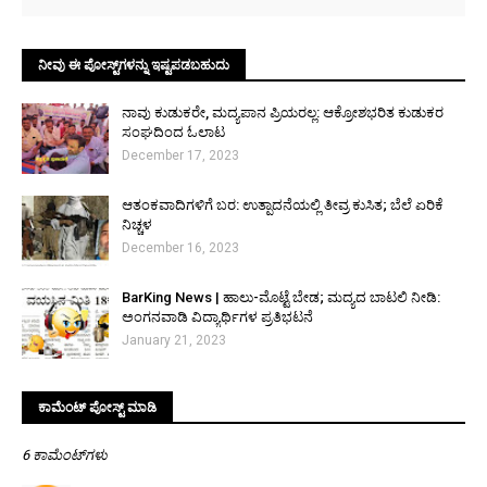
ನೀವು ಈ ಪೋಸ್ಟ್‌ಗಳನ್ನು ಇಷ್ಟಪಡಬಹುದು
ನಾವು ಕುಡುಕರೇ, ಮದ್ಯಪಾನ ಪ್ರಿಯರಲ್ಲ: ಆಕ್ರೋಶಭರಿತ ಕುಡುಕರ
ಸಂಘದಿಂದ ಓಲಾಟ
December 17, 2023
ಆತಂಕವಾದಿಗಳಿಗೆ ಬರ: ಉತ್ಪಾದನೆಯಲ್ಲಿ ತೀವ್ರ ಕುಸಿತ; ಬೆಲೆ ಏರಿಕೆ
ನಿಚ್ಚಳ
December 16, 2023
BarKing News | ಹಾಲು-ಮೊಟ್ಟೆ ಬೇಡ; ಮದ್ಯದ ಬಾಟಲಿ ನೀಡಿ:
ಅಂಗನವಾಡಿ ವಿದ್ಯಾರ್ಥಿಗಳ ಪ್ರತಿಭಟನೆ
January 21, 2023
ಕಾಮೆಂಟ್‌‌ ಪೋಸ್ಟ್‌ ಮಾಡಿ
6 ಕಾಮೆಂಟ್‌ಗಳು