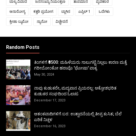
ಬಾಲ್ಯ ವಿವಾದ
ಜನಸಂಖ್ಯಾ ನಿಯಂತ್ರಣ
ತಾಪಮಾನ
ವ್ಯವಹಾರ
ಅನಾರೋಗ್ಯ
ಕತ್ತರಿ ಪ್ರಯೋಗ
ಬ್ಲಾಗಿನ
ಏಪ್ರಿಲ್ 1
ಒದೆಗಳು
ಕ್ರೀಡಾ ಬ್ಯುರೋ
ನ್ಯಾನೋ
ವಿಚ್ಛೇದನೆ
Random Posts
ತಿಂಗಳಿಗೆ ₹8500: ಮಹಿಳೆಯರು ಸಾಲುಗಟ್ಟಿ ನಿಲ್ಲಲು ಕಾರಣ ಮತ್ತೆ
ಗರೀಬೋಂಕೋ ಹಠಾವೊ 'ಘೋಷಾ' ವಾಕ್ಯ
May 30, 2024
ನಾವು ಕುಡುಕರೇ, ಮದ್ಯಪಾನ ಪ್ರಿಯರಲ್ಲ: ಆಕ್ರೋಶಭರಿತ
ಕುಡುಕರ ಸಂಘದಿಂದ ಓಲಾಟ
December 17, 2023
ಆತಂಕವಾದಿಗಳಿಗೆ ಬರ: ಉತ್ಪಾದನೆಯಲ್ಲಿ ತೀವ್ರ ಕುಸಿತ; ಬೆಲೆ
ಏರಿಕೆ ನಿಚ್ಚಳ
December 16, 2023