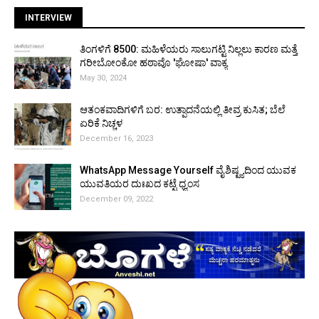
INTERVIEW
ತಿಂಗಳಿಗೆ ₹8500: ಮಹಿಳೆಯರು ಸಾಲುಗಟ್ಟಿ ನಿಲ್ಲಲು ಕಾರಣ ಮತ್ತೆ
ಗರೀಬೋಂಕೋ ಹಠಾವೊ 'ಘೋಷಾ' ವಾಕ್ಯ
May 30, 2024
ಆತಂಕವಾದಿಗಳಿಗೆ ಬರ: ಉತ್ಪಾದನೆಯಲ್ಲಿ ತೀವ್ರ ಕುಸಿತ; ಬೆಲೆ
ಏರಿಕೆ ನಿಚ್ಚಳ
December 16, 2023
WhatsApp Message Yourself ವೈಶಿಷ್ಟ್ಯದಿಂದ ಯುವಕ
ಯುವತಿಯರ ದುಃಖದ ಕಟ್ಟೆ ಧ್ವಂಸ
December 09, 2022