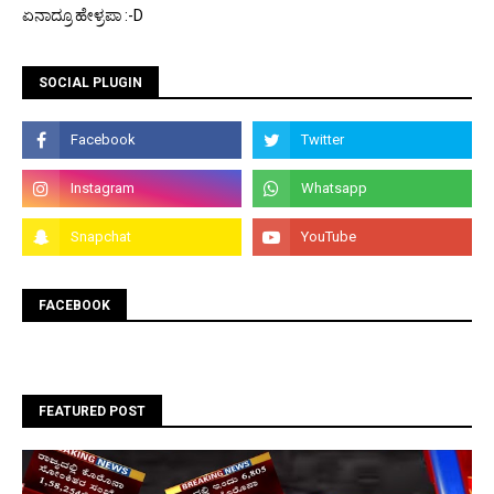
ಏನಾದ್ರೂ ಹೇಳ್ರಪಾ :-D
SOCIAL PLUGIN
FACEBOOK
FEATURED POST