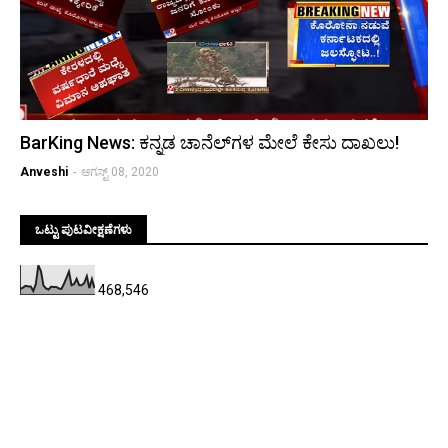
BarKing News: ಕನ್ನಡ ಚಾನೆಲ್‌ಗಳ ಮೇಲೆ ಕೇಸು ದಾಖಲು!
Anveshi
-
ಆಗಸ್ಟ್ 08, 2020
ಒಟ್ಟು ಪುಟವೀಕ್ಷಣೆಗಳು
468,546