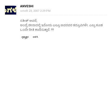
ANVESHI
ಜನವರಿ 23, 2007 2:29 PM
ಸತೀಶ್ ಅವರೆ,
ಅಂದ್ರೆ ಚೀನಾದಲ್ಲಿ ಇರೋರು ಎಲ್ರೂ ಅವರವರ ತದ್ರೂಪಿಗಳೇ. ಎಲ್ರು ಕೂಡ
ಒಂದೇ ರೀತಿ ಕಾಣಿಸುತ್ತಾರೆ. !!!!
ಪ್ರತ್ಯುತ್ತರ
ಅಳಿಸಿ