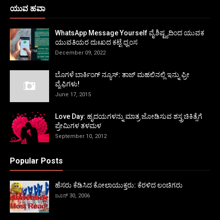
ಯುವ ಹವಾ
WhatsApp Message Yourself ವೈಶಿಷ್ಟ್ಯದಿಂದ ಯುವಕ
ಯುವತಿಯರ ದುಃಖದ ಕಟ್ಟೆ ಧ್ವಂಸ
December 09, 2022
ಬೊಗಳೆ ಬಾರ್ಕಿಂಗ್ ನ್ಯೂಸ್: ತಾಜ್ ಮಹಲಿನಲ್ಲಿ ಇನ್ನು ಫ್ರೀ
ವೈಫಿಗಳು!
June 17, 2015
Love Day: ಹೃದಯಗಳನ್ನು ಮಾತ್ರ ಜೋಡಿಸುವ ಶಸ್ತ್ರಚಿಕಿತ್ಸೆಗೆ
ಪ್ರೇಮಿಗಳ ತಳಮಳ
September 10, 2012
Popular Posts
ಹೆಸರು ಕೆಡಿಸಿದ ಕೋಲಾಯುಕ್ತರು: ಕೆರಳಿದ ಲಂಚಿಗರು
ಜೂನ್ 30, 2006