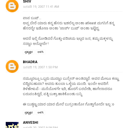
SHIV
ಜನವರಿ 19, 2007 11:41 AM
ಪಾಪ ಬುಷ್...
ಅಪ್ಪ ಬೇರೆ ಯಾರು ತನ್ನ ಹೆಸರು ಇಡಲಿಲ್ಲ ಅಂತಾ atleast ಮಗನಿಗೆ ತನ್ನ
ಹೆಸರನ್ನೇ ಇಡೋಣ ಅಂತಾ 'ಜಾರ್ಜ್ ಬುಷ್' ಅಂತಾ ಇಟ್ಟಿದ್ದ.
ಆದರೆ ಇಲ್ಲಿ ನೋಡಿದರೆ ಗೊತ್ತು-ಪರಿಚಯ ಇಲ್ಲದ ಜನ, ತಮ್ಮ ಮಕ್ಕಳನ್ನು
ಸದ್ದಾಂ ಅನ್ನೋದೇ !
ಪ್ರತ್ಯುತ್ತರ
ಅಳಿಸಿ
BHADRA
ಜನವರಿ 19, 2007 1:50 PM
ನಮ್ಮೂರಲ್ಲೂ ಒಬ್ಬರು ಮುದ್ದಾಂ ಬುಸ್ಸೇನ್ ಅಂತಿದ್ದಾರೆ. ಅವರ ಮೇಲೂ ಕಣ್ಣು
ಬಿದ್ದಿರಬಹುದಾ? ಅವರು ತುಂಬಾ ಒಳ್ಳೆಯ ಮಂದಿ. ಇಂದೇ ಅವರಿಗೆ
ತಿಳಿಹೇಳುವೆ - ಮನೆಯೊಳಗೇ ಇರಿ, ಹೊರಗೆ ಬರಬೇಡಿ, ಹಾಗೇನಾದರೂ
ಬರುವಂತಿದ್ದರೆ, ಪತ್ನಿ ಬುಕ್ರಾ ಹಾಕಿಕೊಂಡು ಬನ್ನಿ.
ಈ ಬುಶ್ಶಣ್ಣ ಯಾರ ಯಾರ ಮೇಲೆ ಬುಸ್ಸಂತಾನೋ ಗೊತ್ತಾಗೋದೇ ಇಲ್ಲ :o
ಪ್ರತ್ಯುತ್ತರ
ಅಳಿಸಿ
ANVESHI
ಜನವರಿ 20, 2007 9:58 PM