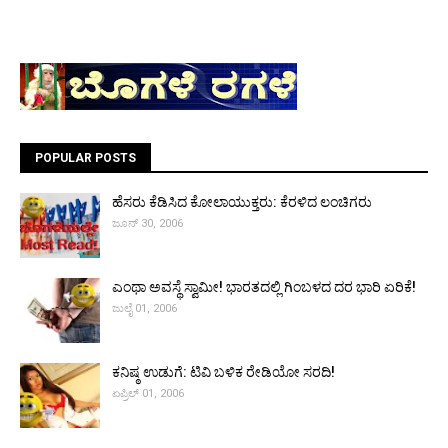
POPULAR POSTS
ಹೆಸರು ಕೆಡಿಸಿದ ಕೋಲಾಯುಕ್ತರು: ಕೆರಳಿದ ಲಂಚಿಗರು
ಜೂನ್ 30, 2006
ಎಂಥಾ ಅವಸ್ಥೆ ಸ್ವಾಮೀ! ಭಾರತದಲ್ಲಿ ಗಿಂಬಳದ ದರ ಭಾರಿ ಏರಿಕೆ!
ಜುಲೈ 01, 2006
ಕನಿಷ್ಠ ಉಡುಗೆ: ಟಿವಿ ಬಳಿಕ ರೇಡಿಯೋ ಸರದಿ!
ಏಪ್ರಿಲ್ 01, 2006