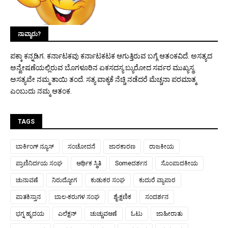
ನಾವ್ಯಾರು?
ಪಕ್ಕಾ ಕನ್ನಡಿಗ. ಕರ್ನಾಟಕವು ಕರ್ನಾಟಕಟಕ ಆಗುತ್ತಿರುವ ಬಗ್ಗೆ ಆತಂಕವಿದೆ. ಅಸತ್ಯದ
ಅನ್ವೇಷಣೆಯಲ್ಲಿರುವ ಬೊಗಳೂರಿನ ಏಕಸದಸ್ಯ ಬ್ಯುರೋದ ಸರ್ವರ ಮುಖ್ಯಸ್ಥ.
ಅಸತ್ಯವೇ ನಮ್ಮ ತಾಯಿ ತಂದೆ. ಸತ್ಯ ವಾಕ್ಯಕೆ ನೆಚ್ಚಿ ನಡೆದರೆ ಮೆಚ್ಚನಾ ಪರಮಾತ್ಮ
ಎಂಬುದು ನಮ್ಮ ಆತಂಕ.
TAGS
ಬಾರ್ಕಿಂಗ್ ನ್ಯೂಸ್
ಸಂಚೋದನೆ
ಜಾರಕಾರಣ
ರಾಜಕೀಯ
ಪ್ರಾಣಿನಿರ್ದಯ ಸಂಘ
ಆರ್ಥಿಕ ಸ್ಥಿತಿ
Someದರ್ಶನ
ಸೊಂಪಾದಕೀಯ
ಚುನಾವಣೆ
ನಿರುದ್ಯೋಗ
ಕುಡುಕರ ಸಂಘ
ಕುದುರೆ ವ್ಯಾಪಾರ
ಪಾತಕಿಸ್ತಾನ
ಬಾಲ-ಕರುಗಳ ಸಂಘ
ಶೈ-ಕ್ಷಣಿಕ
ಸಂದರ್ಶನ
ಭಗ್ನ ಹೃದಯ
ಎಲೆಕ್ಷನ್
ಚುಚ್ಚುವಆಣೆ
ಓಟು
ಜಾಹೀರಾತು